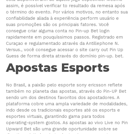
assim, é possível verificar to resultado da remesa após
o término do evento. Por vários motivos, no entanto sua
confiabilidade aliada à experiência perform usuário e
suas promoções são os principais fatores. Você
consegue criar alguma conta no Pin-up Bet login
rapidamente em pouquíssimos passos. Registrado em
Curaçao e regulamentado através da Antillephone N.
Versus., você consegue acessar o site carry out Pin Up
Guess de forma direta através do domínio pin-up. bet.
Apostas Esports
No Brasil, a paixão pelo esporte sony ericsson reflete
também no planeta das apostas, através do Pin-UP Bet
sendo um dos destinos favoritos dos apostadores. A
plataforma cobre uma ampla variedade de modalidades,
indo desde os tradicionais esportes até os esports e
esportes virtuais, garantindo gama para todos
operating-system gostos. As apostas ao vivo Live no Pin
Upward Bet são uma grande oportunidade sobre se