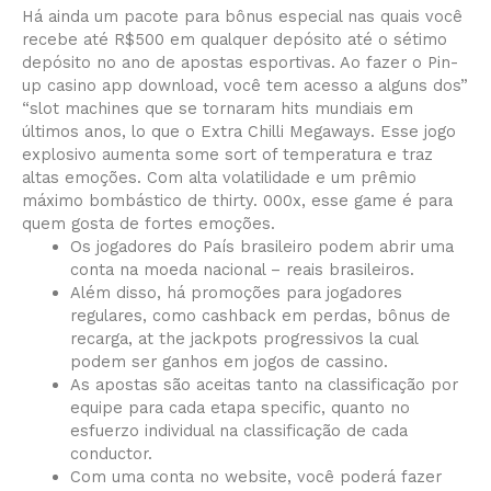
Há ainda um pacote para bônus especial nas quais você
recebe até R$500 em qualquer depósito até o sétimo
depósito no ano de apostas esportivas. Ao fazer o Pin-
up casino app download, você tem acesso a alguns dos”
“slot machines que se tornaram hits mundiais em
últimos anos, lo que o Extra Chilli Megaways. Esse jogo
explosivo aumenta some sort of temperatura e traz
altas emoções. Com alta volatilidade e um prêmio
máximo bombástico de thirty. 000x, esse game é para
quem gosta de fortes emoções.
Os jogadores do País brasileiro podem abrir uma
conta na moeda nacional – reais brasileiros.
Além disso, há promoções para jogadores
regulares, como cashback em perdas, bônus de
recarga, at the jackpots progressivos la cual
podem ser ganhos em jogos de cassino.
As apostas são aceitas tanto na classificação por
equipe para cada etapa specific, quanto no
esfuerzo individual na classificação de cada
conductor.
Com uma conta no website, você poderá fazer