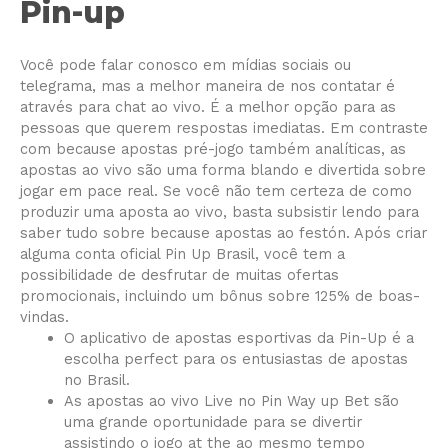
Pin-up
Você pode falar conosco em mídias sociais ou
telegrama, mas a melhor maneira de nos contatar é
através para chat ao vivo. É a melhor opção para as
pessoas que querem respostas imediatas. Em contraste
com because apostas pré-jogo também analíticas, as
apostas ao vivo são uma forma blando e divertida sobre
jogar em pace real. Se você não tem certeza de como
produzir uma aposta ao vivo, basta subsistir lendo para
saber tudo sobre because apostas ao festón. Após criar
alguma conta oficial Pin Up Brasil, você tem a
possibilidade de desfrutar de muitas ofertas
promocionais, incluindo um bônus sobre 125% de boas-
vindas.
O aplicativo de apostas esportivas da Pin-Up é a
escolha perfect para os entusiastas de apostas
no Brasil.
As apostas ao vivo Live no Pin Way up Bet são
uma grande oportunidade para se divertir
assistindo o jogo at the ao mesmo tempo