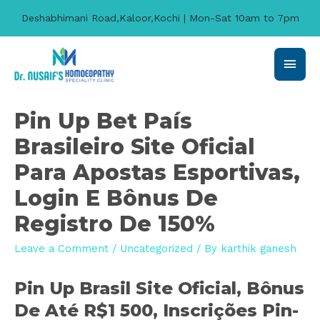
Deshabhimani Road,Kaloor,Kochi | Mon-Sat 10am to 7pm
Main
Men
Pin Up Bet País
Brasileiro Site Oficial
Para Apostas Esportivas,
Login E Bônus De
Registro De 150%
Leave a Comment
/
Uncategorized
/ By
karthik ganesh
Pin Up Brasil Site Oficial, Bônus
De Até R$1 500, Inscrições Pin-