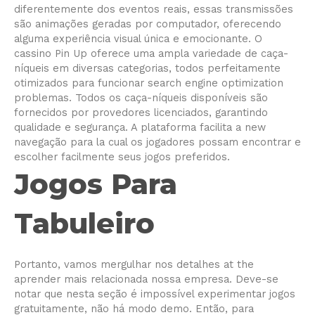
diferentemente dos eventos reais, essas transmissões
são animações geradas por computador, oferecendo
alguma experiência visual única e emocionante. O
cassino Pin Up oferece uma ampla variedade de caça-
níqueis em diversas categorias, todos perfeitamente
otimizados para funcionar search engine optimization
problemas. Todos os caça-níqueis disponíveis são
fornecidos por provedores licenciados, garantindo
qualidade e segurança. A plataforma facilita a new
navegação para la cual os jogadores possam encontrar e
escolher facilmente seus jogos preferidos.
Jogos Para
Tabuleiro
Portanto, vamos mergulhar nos detalhes at the
aprender mais relacionada nossa empresa. Deve-se
notar que nesta seção é impossível experimentar jogos
gratuitamente, não há modo demo. Então, para