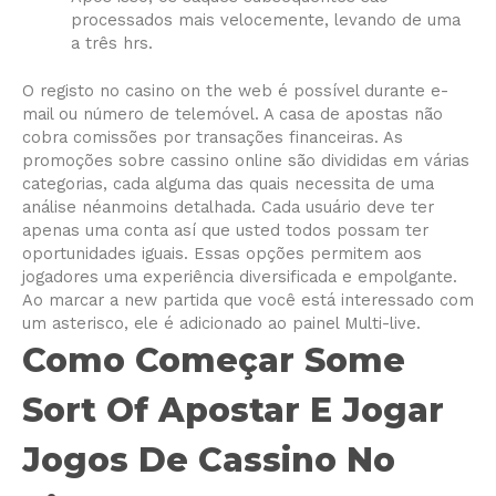
processados mais velocemente, levando de uma
a três hrs.
O registo no casino on the web é possível durante e-
mail ou número de telemóvel. A casa de apostas não
cobra comissões por transações financeiras. As
promoções sobre cassino online são divididas em várias
categorias, cada alguma das quais necessita de uma
análise néanmoins detalhada. Cada usuário deve ter
apenas uma conta así que usted todos possam ter
oportunidades iguais. Essas opções permitem aos
jogadores uma experiência diversificada e empolgante.
Ao marcar a new partida que você está interessado com
um asterisco, ele é adicionado ao painel Multi-live.
Como Começar Some
Sort Of Apostar E Jogar
Jogos De Cassino No