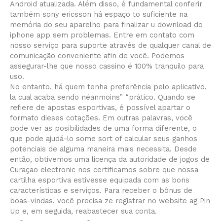
Android atualizada. Além disso, é fundamental conferir
também sony ericsson há espaço to suficiente na
memória do seu aparelho para finalizar u download do
iphone app sem problemas. Entre em contato com
nosso serviço para suporte através de qualquer canal de
comunicação conveniente afin de você. Podemos
assegurar-lhe que nosso cassino é 100% tranquilo para
uso.
No entanto, há quem tenha preferência pelo aplicativo,
la cual acaba sendo néanmoins” “prático. Quando se
refiere de apostas esportivas, é possível apartar o
formato dieses cotações. Em outras palavras, você
pode ver as posibilidades de uma forma diferente, o
que pode ajudá-lo some sort of calcular seus ganhos
potenciais de alguma maneira mais necessita. Desde
então, obtivemos uma licença da autoridade de jogos de
Curaçao electronic nos certificamos sobre que nossa
cartilha esportiva estivesse equipada com as bons
características e serviços. Para receber o bônus de
boas-vindas, você precisa ze registrar no website ag Pin
Up e, em seguida, reabastecer sua conta.