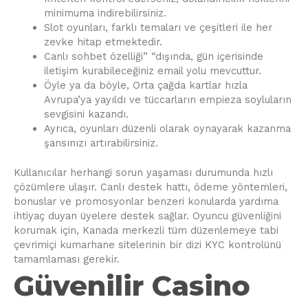
minimuma indirebilirsiniz.
Slot oyunları, farklı temaları ve çeşitleri ile her
zevke hitap etmektedir.
Canlı sohbet özelliği” “dışında, gün içerisinde
iletişim kurabileceğiniz email yolu mevcuttur.
Öyle ya da böyle, Orta çağda kartlar hızla
Avrupa’ya yayıldı ve tüccarların empieza soyluların
sevgisini kazandı.
Ayrıca, oyunları düzenli olarak oynayarak kazanma
şansınızı artırabilirsiniz.
Kullanıcılar herhangi sorun yaşaması durumunda hızlı
çözümlere ulaşır. Canlı destek hattı, ödeme yöntemleri,
bonuslar ve promosyonlar benzeri konularda yardıma
ihtiyaç duyan üyelere destek sağlar. Oyuncu güvenliğini
korumak için, Kanada merkezli tüm düzenlemeye tabi
çevrimiçi kumarhane sitelerinin bir dizi KYC kontrolünü
tamamlaması gerekir.
Güvenilir Casino