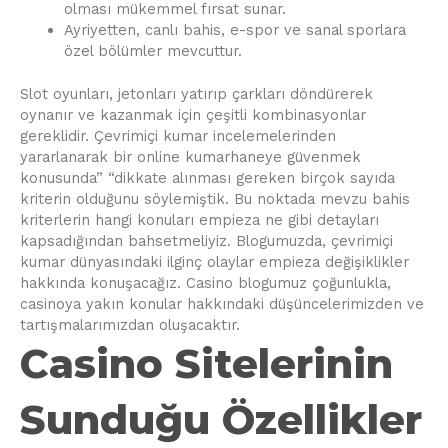
olması mükemmel fırsat sunar.
Ayriyetten, canlı bahis, e-spor ve sanal sporlara
özel bölümler mevcuttur.
Slot oyunları, jetonları yatırıp çarkları döndürerek
oynanır ve kazanmak için çeşitli kombinasyonlar
gereklidir. Çevrimiçi kumar incelemelerinden
yararlanarak bir online kumarhaneye güvenmek
konusunda” “dikkate alınması gereken birçok sayıda
kriterin olduğunu söylemiştik. Bu noktada mevzu bahis
kriterlerin hangi konuları empieza ne gibi detayları
kapsadığından bahsetmeliyiz. Blogumuzda, çevrimiçi
kumar dünyasındaki ilginç olaylar empieza değişiklikler
hakkında konuşacağız. Casino blogumuz çoğunlukla,
casinoya yakın konular hakkındaki düşüncelerimizden ve
tartışmalarımızdan oluşacaktır.
Casino Sitelerinin
Sunduğu Özellikler