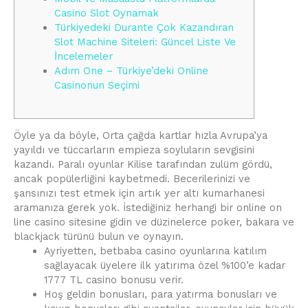
Casino Slot Oynamak
Türkiyedeki Durante Çok Kazandıran
Slot Machine Siteleri: Güncel Liste Ve
İncelemeler
Adım One – Türkiye’deki Online
Casinonun Seçimi
Öyle ya da böyle, Orta çağda kartlar hızla Avrupa’ya
yayıldı ve tüccarların empieza soyluların sevgisini
kazandı. Paralı oyunlar Kilise tarafından zulüm gördü,
ancak popülerliğini kaybetmedi. Becerilerinizi ve
şansınızı test etmek için artık yer altı kumarhanesi
aramanıza gerek yok. İstediğiniz herhangi bir online on
line casino sitesine gidin ve düzinelerce poker, bakara ve
blackjack türünü bulun ve oynayın.
Ayriyetten, betbaba casino oyunlarına katılım
sağlayacak üyelere ilk yatırıma özel %100’e kadar
1777 TL casino bonusu verir.
Hoş geldin bonusları, para yatırma bonusları ve