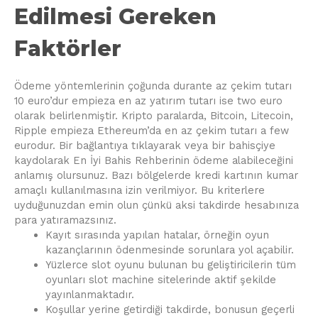
Edilmesi Gereken
Faktörler
Ödeme yöntemlerinin çoğunda durante az çekim tutarı
10 euro’dur empieza en az yatırım tutarı ise two euro
olarak belirlenmiştir. Kripto paralarda, Bitcoin, Litecoin,
Ripple empieza Ethereum’da en az çekim tutarı a few
eurodur. Bir bağlantıya tıklayarak veya bir bahisçiye
kaydolarak En İyi Bahis Rehberinin ödeme alabileceğini
anlamış olursunuz. Bazı bölgelerde kredi kartının kumar
amaçlı kullanılmasına izin verilmiyor. Bu kriterlere
uyduğunuzdan emin olun çünkü aksi takdirde hesabınıza
para yatıramazsınız.
Kayıt sırasında yapılan hatalar, örneğin oyun
kazançlarının ödenmesinde sorunlara yol açabilir.
Yüzlerce slot oyunu bulunan bu geliştiricilerin tüm
oyunları slot machine sitelerinde aktif şekilde
yayınlanmaktadır.
Koşullar yerine getirdiği takdirde, bonusun geçerli