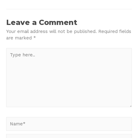
Post
navigation
Leave a Comment
Your email address will not be published.
Required fields
are marked
*
Type
here..
Name*
Email*