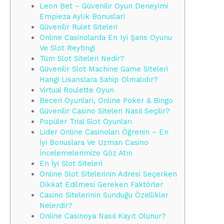
Leon Bet – Güvenilir Oyun Deneyimi
Empieza Aylık Bonuslar!
Güvenilir Rulet Siteleri
Online Casinolarda En Iyi Şans Oyunu
Ve Slot Reytingi
Tüm Slot Siteleri Nedir?
Güvenilir Slot Machine Game Siteleri
Hangi Lisanslara Sahip Olmalıdır?
Virtual Roulette Oyun
Beceri Oyunları, Online Poker & Bingo
Güvenilir Casino Siteleri Nasıl Seçilir?
Popüler Trial Slot Oyunları
Lider Online Casinoları Öğrenin – En
İyi Bonuslara Ve Uzman Casino
İncelemelerimize Göz Atın
En İyi Slot Siteleri
Online Slot Sitelerinin Adresi Seçerken
Dikkat Edilmesi Gereken Faktörler
Casino Sitelerinin Sunduğu Özellikler
Nelerdir?
Online Casinoya Nasıl Kayıt Olunur?