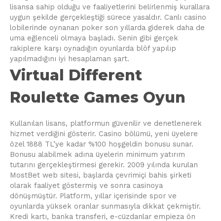
lisansa sahip olduğu ve faaliyetlerini belirlenmiş kurallara
uygun şekilde gerçekleştiği sürece yasaldır. Canlı casino
lobilerinde oynanan poker son yıllarda giderek daha de
uma eğlenceli olmaya başladı. Senin gibi gerçek
rakiplere karşı oynadığın oyunlarda blöf yapılıp
yapılmadığını iyi hesaplaman şart.
Virtual Different
Roulette Games Oyun
Kullanılan lisans, platformun güvenilir ve denetlenerek
hizmet verdiğini gösterir. Casino bölümü, yeni üyelere
özel 1888 TL’ye kadar %100 hoşgeldin bonusu sunar.
Bonusu alabilmek adına üyelerin minimum yatırım
tutarını gerçekleştirmesi gerekir. 2009 yılında kurulan
MostBet web sitesi, başlarda çevrimiçi bahis şirketi
olarak faaliyet göstermiş ve sonra casinoya
dönüşmüştür. Platform, yıllar içerisinde spor ve
oyunlarda yüksek oranlar sunmasıyla dikkat çekmiştir.
Kredi kartı, banka transferi, e-cüzdanlar empieza ön