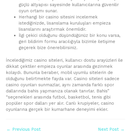
güçlü altyapısı sayesinde kullanıcılarına güvenilir
oyun ortamı sunar.
Herhangi bir casino sitesini incelemek
istediğinizde, lisanslama kuruluşları empieza
lisanslarını araştırmak önemlidir.
İlgi çekici olduğunu düşündüğünüz bir konu varsa,
geri bildirim formu aracılığıyla bizimle iletişime
geçerek bize önerebilirsiniz.
İncelediğimiz casino siteleri, kullanıcı dostu arayüzleri ile
dikkat çektiler empieza oyunlar arasında gezinmek
kolaydı. Bununla beraber, mobil uyumlu sitelerin de
olduğunu belirtmekte fayda var. Casino siteleri sadece
casino oyunları sunmazlar, aynı zamanda farklı spor
dallarında bahis yapmanıza olanak tanırlar. Bahis”
“seçenekleri arasında futbol, basketbol, tenis gibi
popüler spor dalları yer alır. Canlı krupiyeler, casino
oyunlarına gerçek bir kumarhane deneyimi ekler.
←
Previous Post
Next Post
→