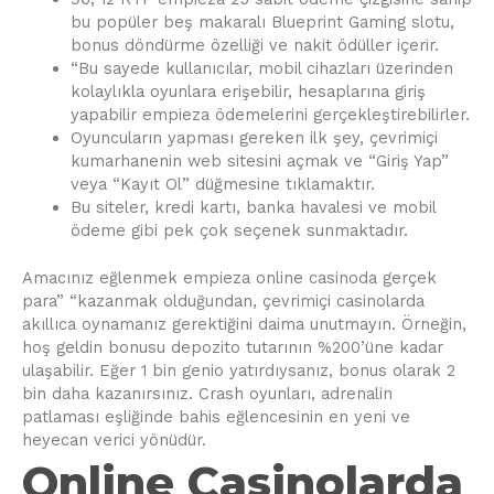
bu popüler beş makaralı Blueprint Gaming slotu,
bonus döndürme özelliği ve nakit ödüller içerir.
“Bu sayede kullanıcılar, mobil cihazları üzerinden
kolaylıkla oyunlara erişebilir, hesaplarına giriş
yapabilir empieza ödemelerini gerçekleştirebilirler.
Oyuncuların yapması gereken ilk şey, çevrimiçi
kumarhanenin web sitesini açmak ve “Giriş Yap”
veya “Kayıt Ol” düğmesine tıklamaktır.
Bu siteler, kredi kartı, banka havalesi ve mobil
ödeme gibi pek çok seçenek sunmaktadır.
Amacınız eğlenmek empieza online casinoda gerçek
para” “kazanmak olduğundan, çevrimiçi casinolarda
akıllıca oynamanız gerektiğini daima unutmayın. Örneğin,
hoş geldin bonusu depozito tutarının %200’üne kadar
ulaşabilir. Eğer 1 bin genio yatırdıysanız, bonus olarak 2
bin daha kazanırsınız. Crash oyunları, adrenalin
patlaması eşliğinde bahis eğlencesinin en yeni ve
heyecan verici yönüdür.
Online Casinolarda