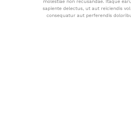
molestiae non recusandae. Itaque ear
sapiente delectus, ut aut reiciendis vo
consequatur aut perferendis doloribu