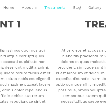
Home
About
Treatments
Blog
Gallery
NT 1
TRE
 dignissimos ducimus qui
At vero eos et accusamu
niti atque corrupti quos
blanditiis praesentium 
 occaecati cupiditate non
dolores et quas molestia
cia deserunt mollitia animi,
provident, similique sunt i
quidem rerum facilis est et
id est laborum et dolorum 
um soluta nobis est eligendi
expedita distinctio. Nam li
quod maxime placeat facere
optio cumque nihil impedi
 omnis dolor repellendus.
possimus, omnis voluptas
iciis debitis aut rerum
Temporibus autem quibu
tates repudiandae sint et
necessitatibus saepe eve