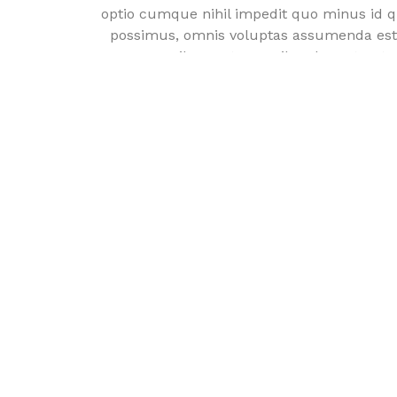
optio cumque nihil impedit quo minus id 
possimus, omnis voluptas assumenda est,
Temporibus autem quibusdam et aut off
necessitatibus saepe eveniet ut et volup
molestiae non recusandae. Itaque ear
sapiente delectus, ut aut reiciendis vo
consequatur aut perferendis doloribu