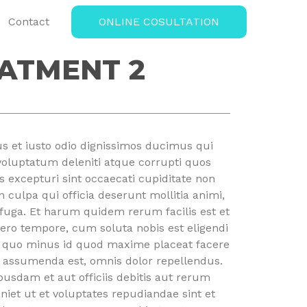
Contact
ONLINE COSULTATION
ATMENT 2
s et iusto odio dignissimos ducimus qui
voluptatum deleniti atque corrupti quos
s excepturi sint occaecati cupiditate non
n culpa qui officia deserunt mollitia animi,
fuga. Et harum quidem rerum facilis est et
bero tempore, cum soluta nobis est eligendi
t quo minus id quod maxime placeat facere
 assumenda est, omnis dolor repellendus.
sdam et aut officiis debitis aut rerum
niet ut et voluptates repudiandae sint et