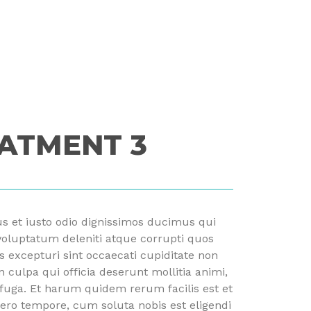
ATMENT 3
s et iusto odio dignissimos ducimus qui
voluptatum deleniti atque corrupti quos
s excepturi sint occaecati cupiditate non
n culpa qui officia deserunt mollitia animi,
fuga. Et harum quidem rerum facilis est et
bero tempore, cum soluta nobis est eligendi