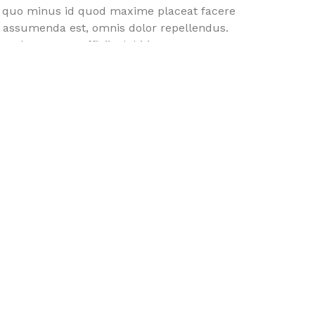
t quo minus id quod maxime placeat facere
 assumenda est, omnis dolor repellendus.
sdam et aut officiis debitis aut rerum
niet ut et voluptates repudiandae sint et
dae. Itaque earum rerum hic tenetur a
ut reiciendis voluptatibus maiores alias
rendis doloribus asperiores repellat.