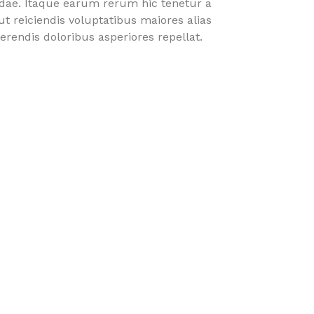
dae. Itaque earum rerum hic tenetur a
ut reiciendis voluptatibus maiores alias
rendis doloribus asperiores repellat.