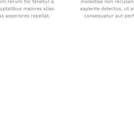
um rerum hic tenetur a
molestiae non recusan
luptatibus maiores alias
sapiente delectus, ut a
s asperiores repellat.
consequatur aut perfe