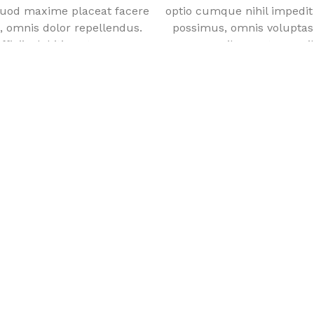
quod maxime placeat facere
optio cumque nihil impedi
 omnis dolor repellendus.
possimus, omnis voluptas
iciis debitis aut rerum
Temporibus autem quibu
tates repudiandae sint et
necessitatibus saepe eve
um rerum hic tenetur a
molestiae non recusan
luptatibus maiores alias
sapiente delectus, ut a
s asperiores repellat.
consequatur aut perfe