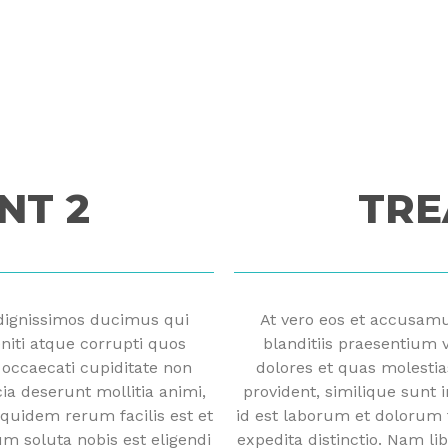
NT 2
TRE
 dignissimos ducimus qui
At vero eos et accusamu
niti atque corrupti quos
blanditiis praesentium 
 occaecati cupiditate non
dolores et quas molestia
cia deserunt mollitia animi,
provident, similique sunt i
quidem rerum facilis est et
id est laborum et dolorum 
um soluta nobis est eligendi
expedita distinctio. Nam li