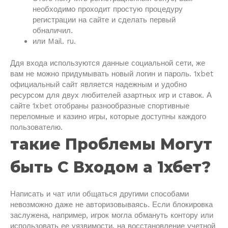
необходимо проходит простую процедуру
регистрации на сайте и сделать первый
обналичил.
или Mail. ru.
Ддя входа используются данные социальной сети, же
вам не можно придумывать новый логин и пароль. 1xbet
официальный сайт является надежным и удобно
ресурсом для двух любителей азартных игр и ставок. А
сайте 1xbet отобраны разнообразные спортивные
переломные и казино игры, которые доступны каждого
пользователю.
такие Проблемы Могут
быть С Входом а 1хбет?
Написать и чат или общаться другими способами
невозможно даже не авторизовываясь. Если блокировка
заслужена, например, игрок могла обмануть контору или
использовать ее уязвимости, на восстановление учетной