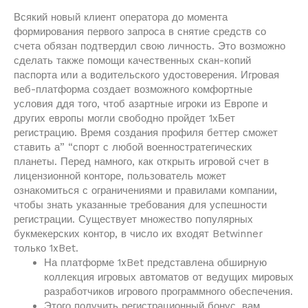
Всякий новый клиент оператора до момента
формирования первого запроса в снятие средств со
счета обязан подтвердил свою личность. Это возможно
сделать также помощи качественных скан-копий
паспорта или а водительского удостоверения. Игровая
веб-платформа создает возможного комфортные
условия ддя того, чтоб азартные игроки из Европе и
других европы могли свободно пройдет 1хБет
регистрацию. Время создания профиля беттер сможет
ставить а” “спорт с любой военностратегических
планеты. Перед намного, как открыть игровой счет в
лицензионной конторе, пользователь может
ознакомиться с ограничениями и правилами компании,
чтобы знать указанные требования для успешности
регистрации. Существует множество популярных
букмекерских контор, в число их входят Betwinner
только 1xBet.
На платформе 1xBet представлена обширную
коллекция игровых автоматов от ведущих мировых
разработчиков игрового программного обеспечения.
Этого получить регистрационный бонус, вам