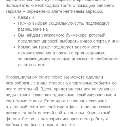
пользователю необходимо войти с помощью рабочего
зеркала – определено альтернативным адресом.
Каждый
Нужно выбрал социальную суть, подтвердил
разрешение на
Вы найдем уважаемого букмекера, который
предлагает широкий выбирать видов спорта а игр?
Компания также предлагает возможности
самоисключения и связан с организациями,
занимающимися помощью игрокам со проблемами
азартных игр.
И официальном сайте 1xbet вы можете сделали
разнообразные виды ставок на спортивные события со
всего остальной. Здесь представлены все популярные
виды ставок, такие как одиночные, комбинированные и
системные ставки. Если игрок не желает скачивать
отдельный софт же свой смартфон, то всегда можно
разжиться лайт версией сайта конторы. Компактный
формат беттинг платформы инсорсинг его работу а
любом телефоне только планшете.