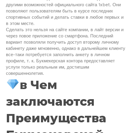
другими возможностей официального сайта 1xbet. Они
позволяют пользователям быть в курсе последних
спортивных событий и делать ставки в любое первых и
в этом месте.
Сделать это нельзя на сайте компании, в лайт версии и
через повое приложение со смартфона. Последний
вариант позволяли получить доступ второму личному
кабинету даже мгновенно, однако в дальнейшем клиенту
все-таки потребуется заполнить анкету в личном
профиле, т. к. Букмекерская контора предоставляет
услуги только реальным им, достигшим
совершеннолетия.
в Чем
заключаются
Преимущества