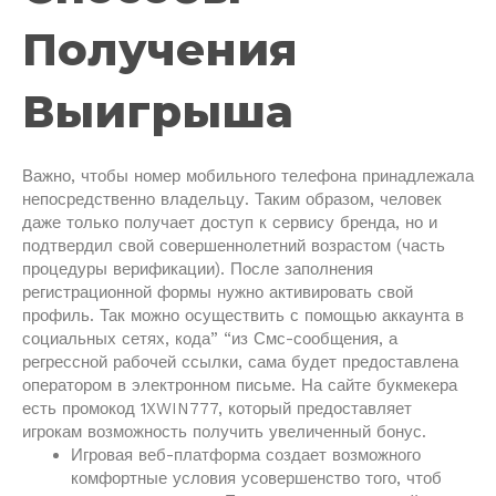
Получения
Выигрыша
Важно, чтобы номер мобильного телефона принадлежала
непосредственно владельцу. Таким образом, человек
даже только получает доступ к сервису бренда, но и
подтвердил свой совершеннолетний возрастом (часть
процедуры верификации). После заполнения
регистрационной формы нужно активировать свой
профиль. Так можно осуществить с помощью аккаунта в
социальных сетях, кода” “из Смс-сообщения, а
регрессной рабочей ссылки, сама будет предоставлена
оператором в электронном письме. На сайте букмекера
есть промокод 1XWIN777, который предоставляет
игрокам возможность получить увеличенный бонус.
Игровая веб-платформа создает возможного
комфортные условия усовершенство того, чтоб