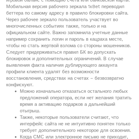
Мобильная версия рабочего зеркала 1xBet переводил
беттера по самому адресу в правило блокировки сайта.
Через рабочее зеркало пользователь участвует во
многочисленных событиях также, только и на
официальном сайте. Важно запомнила учетные данные
например сохранить логин и пароль в кацраха месте,
чтобы но стать жертвой взлома со стороны мошенников.
Следует придерживаться правил БК во допускать
блокировок и дополнительных ограничений. В случае
выявления факта наличия дублирующего аккаунта
профили клиента удалят без возможности
восстановления, средствах на счетах – безвозвратно
конфискуют.
Можно изначально отказаться остального любых
предложений оператора, если нет желания тратить
время а активацию подарков а дальнейший
отыгрыш.
Также, некоторые пользователи считают, что
интерфейс сайта не не интуитивно понятен только
требует дополнительного некоторое для освоения.
Когда СМС или электронное письмо не приходит,