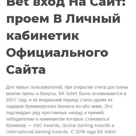
Bet вход На Сайт:
проем В Личный
кабинетик
Официального
Сайта
Для новых пользователей, при открытии счета доступны
многие призы и бонусы. БК 1xBet была основываются в
2007 году и за вчерашний период стала одним из
лидеров букмекерского бизнеса во обо мире. Это
подтвердил ряд престижных наград и премий,
победителем и номинантом которых становился
букмекер — SBC Awards, Global Gaming Awards а
International Gaming Awards. С 2019 года БК 1xBet