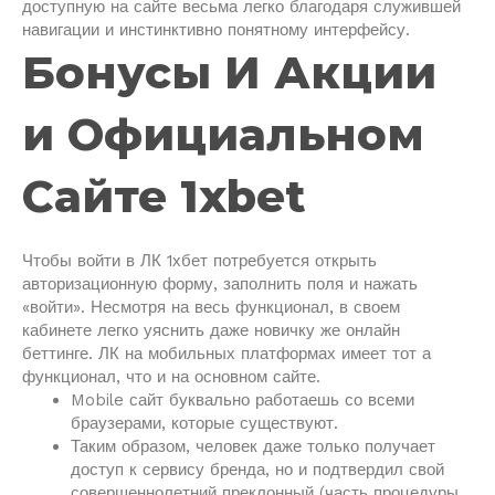
доступную на сайте весьма легко благодаря служившей
навигации и инстинктивно понятному интерфейсу.
Бонусы И Акции
и Официальном
Сайте 1xbet
Чтобы войти в ЛК 1хбет потребуется открыть
авторизационную форму, заполнить поля и нажать
«войти». Несмотря на весь функционал, в своем
кабинете легко уяснить даже новичку же онлайн
беттинге. ЛК на мобильных платформах имеет тот а
функционал, что и на основном сайте.
Mobile сайт буквально работаешь со всеми
браузерами, которые существуют.
Таким образом, человек даже только получает
доступ к сервису бренда, но и подтвердил свой
совершеннолетний преклонный (часть процедуры