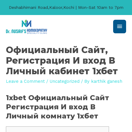
Deshabhimani Road,Kaloor,Kochi | Mon-Sat 10am to 7pm
Main
Men
Официальный Сайт,
Регистрация И вход В
Личный кабинет 1хбет
Leave a Comment
/
Uncategorized
/ By
karthik ganesh
1xbet Официальный Сайт
Регистрация И вход В
Личный комнату 1хбет