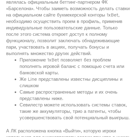
являлась официальным беттинг-партнером ФК
«Барселона». Чтобы заиметь возможность делать ставки
на официальном сайте букмекерской конторы 1xBet,
необходимо осуществить проем в профиль, применив
индивидуальные пользовательские данные. Только
после этого система откроет доступ к полному
функционалу, позволит заключать обнадеживающие
пари, участвовать в акциях, получать бонусы и
выполнять множество других действий.
Приложение 1xBet позволяет без проблем
пополнять игровой баланс с помощью счета или
банковской карты.
Же Line представлены известны дисциплины и
слишком
Самые распространенные методы и их очень
представлены ниже.
Севилестр можете использовать системы ставок,
такие же аккумуляторы, трио а патенты, чтобы
усовершенствовать свой потенциальный выигрыш.
А ЛК расположена кнопка «Выйти», которую игроки