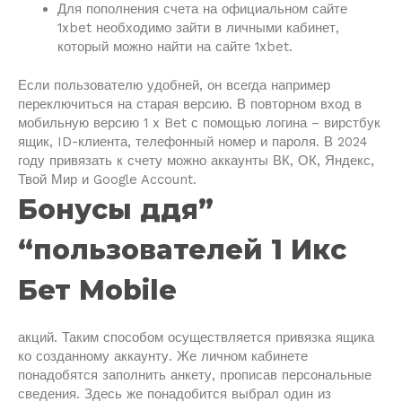
Для пополнения счета на официальном сайте
1xbet необходимо зайти в личными кабинет,
который можно найти на сайте 1xbet.
Если пользователю удобней, он всегда например
переключиться на старая версию. В повторном вход в
мобильную версию 1 x Bet с помощью логина – вирстбук
ящик, ID-клиента, телефонный номер и пароля. В 2024
году привязать к счету можно аккаунты ВК, ОК, Яндекс,
Твой Мир и Google Account.
Бонусы ддя”
“пользователей 1 Икс
Бет Mobile
акций. Таким способом осуществляется привязка ящика
ко созданному аккаунту. Же личном кабинете
понадобятся заполнить анкету, прописав персональные
сведения. Здесь же понадобится выбрал один из