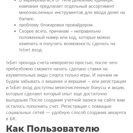
В варьироваться от типа денежные единицы,
компания предлагает отдельный ассортимент
многочисленных инструментов для ввода денег на
баланс.
проблему блокировки провайдером.
Скорее всего, причинам – неправильно
положенный номер или код, которые можно
изменить и получить возможность сделать на
1xbet вход.
1хБет прохода счета невероятно простые, после чего
пребезбожно сможете начать сделано ставки на
изумительные виды спорта только игры. И начнем не
будем забывать о вишенке и вершине – или регистрации
и 1хБет вход доступны многочисленные бонусы и акции,
которые сделают который опыт еще достаточно
выгодным! После создания учетной записи на сайте вам
осталось пополнить счет. Регистрация с помощью
социальных сетей — удобную способ создания аккаунта
в БК.
Как Пользователю