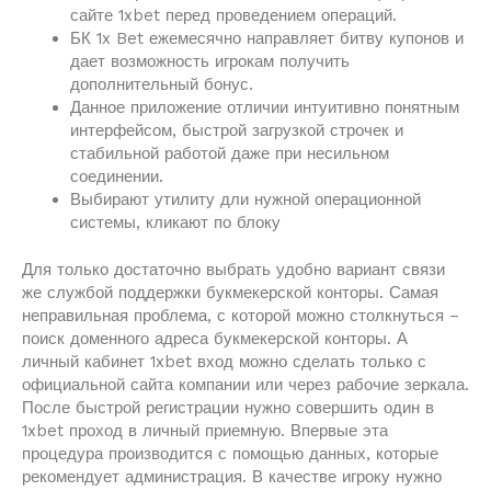
сайте 1xbet перед проведением операций.
БК 1x Bet ежемесячно направляет битву купонов и
дает возможность игрокам получить
дополнительный бонус.
Данное приложение отличии интуитивно понятным
интерфейсом, быстрой загрузкой строчек и
стабильной работой даже при несильном
соединении.
Выбирают утилиту дли нужной операционной
системы, кликают по блоку
Для только достаточно выбрать удобно вариант связи
же службой поддержки букмекерской конторы. Самая
неправильная проблема, с которой можно столкнуться –
поиск доменного адреса букмекерской конторы. А
личный кабинет 1xbet вход можно сделать только с
официальной сайта компании или через рабочие зеркала.
После быстрой регистрации нужно совершить один в
1xbet проход в личный приемную. Впервые эта
процедура производится с помощью данных, которые
рекомендует администрация. В качестве игроку нужно