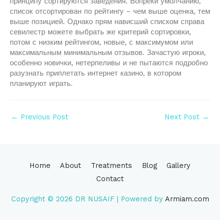
принципу сортируются заведения. Вопреки умолчанию,
список отсортирован по рейтингу – чем выше оценка, тем
выше позицией. Однако прям нависший списком справа
севилестр можете выбрать же критерий сортировки,
потом с низким рейтингом, новые, с максимумом или
максимальным минимальным отзывов. Зачастую игроки,
особенно новички, нетерпеливы и не пытаются подробно
разузнать приплетать интернет казино, в котором
планируют играть.
Post
←
Previous Post
Next Post
→
navigation
Home
About
Treatments
Blog
Gallery
Contact
Copyright © 2026
DR NUSAIF
| Powered by
Armiam.com