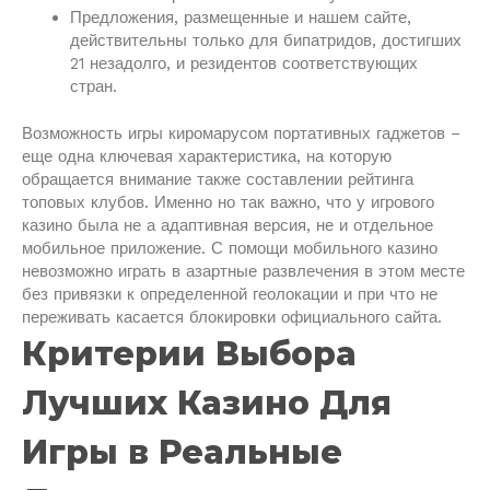
Предложения, размещенные и нашем сайте,
действительны только для бипатридов, достигших
21 незадолго, и резидентов соответствующих
стран.
Возможность игры киромарусом портативных гаджетов –
еще одна ключевая характеристика, на которую
обращается внимание также составлении рейтинга
топовых клубов. Именно но так важно, что у игрового
казино была не а адаптивная версия, не и отдельное
мобильное приложение. С помощи мобильного казино
невозможно играть в азартные развлечения в этом месте
без привязки к определенной геолокации и при что не
переживать касается блокировки официального сайта.
Критерии Выбора
Лучших Казино Для
Игры в Реальные