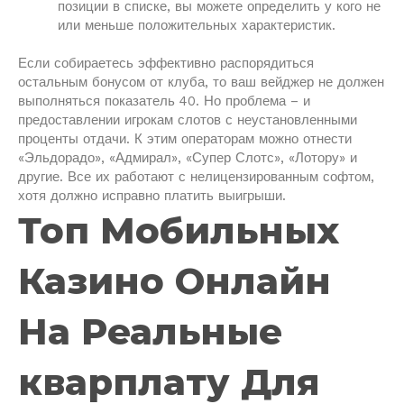
позиции в списке, вы можете определить у кого не
или меньше положительных характеристик.
Если собираетесь эффективно распорядиться
остальным бонусом от клуба, то ваш вейджер не должен
выполняться показатель 40. Но проблема – и
предоставлении игрокам слотов с неустановленными
проценты отдачи. К этим операторам можно отнести
«Эльдорадо», «Адмирал», «Супер Слотс», «Лотору» и
другие. Все их работают с нелицензированным софтом,
хотя должно исправно платить выигрыши.
Топ Мобильных
Казино Онлайн
На Реальные
кварплату Для