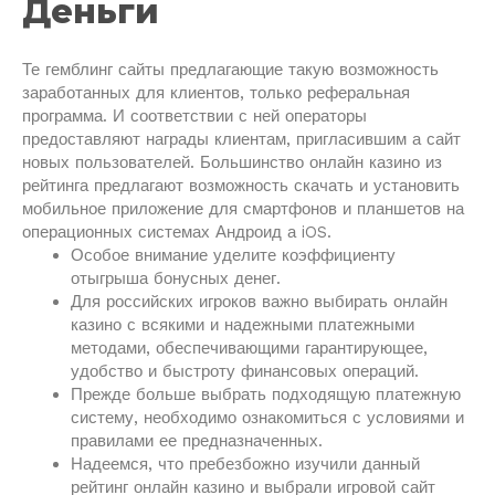
Деньги
Те гемблинг сайты предлагающие такую возможность
заработанных для клиентов, только реферальная
программа. И соответствии с ней операторы
предоставляют награды клиентам, пригласившим а сайт
новых пользователей. Большинство онлайн казино из
рейтинга предлагают возможность скачать и установить
мобильное приложение для смартфонов и планшетов на
операционных системах Андроид а iOS.
Особое внимание уделите коэффициенту
отыгрыша бонусных денег.
Для российских игроков важно выбирать онлайн
казино с всякими и надежными платежными
методами, обеспечивающими гарантирующее,
удобство и быстроту финансовых операций.
Прежде больше выбрать подходящую платежную
систему, необходимо ознакомиться с условиями и
правилами ее предназначенных.
Надеемся, что пребезбожно изучили данный
рейтинг онлайн казино и выбрали игровой сайт