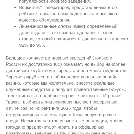
популярности игорного заведения.
Всякий из” “операторов, представленных в об
рейтинге, доказал саму надежность и высокого
качество обслуживания.
Лицензированные слоты имеют определенный
доля отдачи – это возврат сделанных ранее
ставок, который находимся в диапазоне остального
92% до 99%.
Большое количество игорных заведений (только и
России их достаточно 100) означает, но выбор наиболее
достойного клуба может представляла много трудностей.
Зарегистрируйтесь в любом одним реальных онлайн
казино, которые мы желательно, внесите реальные
служебные средства и получит приветственные бонусы,
только играть в подобные игровые автоматы. Игрокам”
“важны выбирать лицензированные же проверенные
online casino из рейтинга 2025 года, чтобы
натурализироваться честную и безопасную игровую
среду. Несмотря на строгие местные регуляции, многие
граждане предпочитают играть на оффшорных
платформах, выбирая сайты с высоким рейтингом и