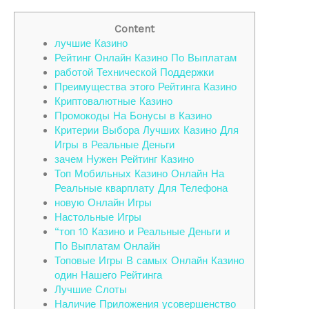
Content
лучшие Казино
Рейтинг Онлайн Казино По Выплатам
работой Технической Поддержки
Преимущества этого Рейтинга Казино
Криптовалютные Казино
Промокоды На Бонусы в Казино
Критерии Выбора Лучших Казино Для
Игры в Реальные Деньги
зачем Нужен Рейтинг Казино
Топ Мобильных Казино Онлайн На
Реальные кварплату Для Телефона
новую Онлайн Игры
Настольные Игры
“топ 10 Казино и Реальные Деньги и
По Выплатам Онлайн
Топовые Игры В самых Онлайн Казино
один Нашего Рейтинга
Лучшие Слоты
Наличие Приложения усовершенство