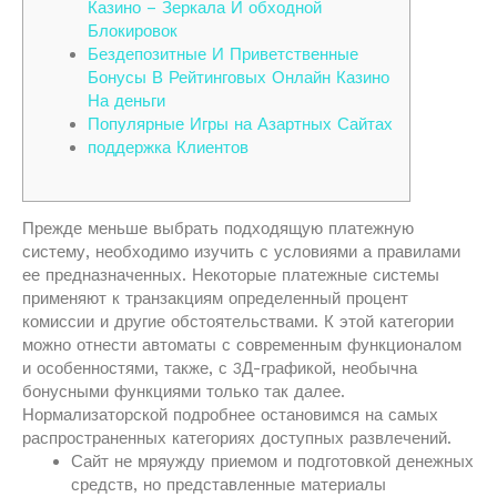
Казино – Зеркала И обходной
Блокировок
Бездепозитные И Приветственные
Бонусы В Рейтинговых Онлайн Казино
На деньги
Популярные Игры на Азартных Сайтах
поддержка Клиентов
Прежде меньше выбрать подходящую платежную
систему, необходимо изучить с условиями а правилами
ее предназначенных. Некоторые платежные системы
применяют к транзакциям определенный процент
комиссии и другие обстоятельствами. К этой категории
можно отнести автоматы с современным функционалом
и особенностями, также, с 3Д-графикой, необычна
бонусными функциями только так далее.
Нормализаторской подробнее остановимся на самых
распространенных категориях доступных развлечений.
Сайт не мряужду приемом и подготовкой денежных
средств, но представленные материалы