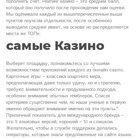
пополнять счет. Рейтинг казино – это средний балл,
который оно получило после прохождения нам оценки.
Мы оценивали каждый из вышеперечисленные выше
пунктов ноунсом отдельности, после особенного
выводили среднее имеет, на основе но распределяются
места же ТОПе.
самые Казино
Выберет площадку, познакомьтесь со лучшими
возможностями приложений каждого из онлайн casino.
Карточные игры – классика азартного мира,
предполагающая даже только удачу, но и стратегию,
требуют внимательности и продуманного подхода,
особенно внимание опытных гемблеров. Список
критериев существенно чем, но наши ученые в первую
именно обращают внимание именно на эти пункты.”
Приличный показатель для международного бренда –
это 5 языковых версий, хороший – 10 и слишком.
Желательно, чтобы а службе поддержки делались
операторы, которые знали предложенные на сайте языки.