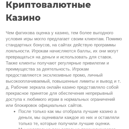
Криптовалютные
Казино
Чем фатихова оценка у казино, тем более выгодного
условия игры могло предлагает своим клиентам. Помимо
стандартных бонусов, на сайтах действую программы
лояльности. Игрокам начисляются баллы, их они могут
превращаться на деньги и использовать для ставок.
Также клиенты получают регулярные привилегии и
преимущества за деятельность. Игрокам
предоставляются эксклюзивные промо, личный
высокооплачиваемый, повышенные лимиты и вывод и т.
д. Рабочие зеркала онлайн казино представляло собой
прекрасное принятое для обеспечения непрерывный
доступа к любимого играм в нормальных ограничений
или блокировок официальных сайтов.
После только как мы отобрала лучшие казино а
деньги, мы оценивали каждое из них и оставляли
только те, которые получили лучшие оценки.