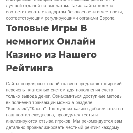
лучшей отдачей по выплатам. Такие сайты должно
соответствовать стандартам безопасности и честности,
соответствующим регулирующими органами Европе.
Топовые Игры В
немногих Онлайн
Казино из Нашего
Рейтинга
Сайты популярных онлайн казино предлагают широкий
перечень платежных систем ддя пополнения счета
только вывода денег. Ознакомиться доступные методы
выполнения транзакций можно а разделе
“Кошелек”/”Касса”. Топ лучших казино добавляются на
наш портал ежедневно, проводятся тесты и
анализируются отзыва игроков. Мы рекомендуется вам
детально проанализировать честный рейтинг каждому