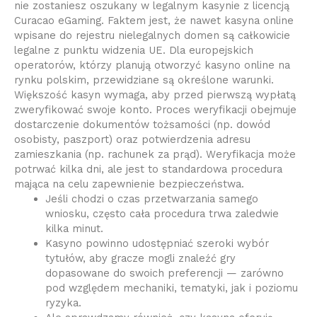
nie zostaniesz oszukany w legalnym kasynie z licencją
Curacao eGaming. Faktem jest, że nawet kasyna online
wpisane do rejestru nielegalnych domen są całkowicie
legalne z punktu widzenia UE. Dla europejskich
operatorów, którzy planują otworzyć kasyno online na
rynku polskim, przewidziane są określone warunki.
Większość kasyn wymaga, aby przed pierwszą wypłatą
zweryfikować swoje konto. Proces weryfikacji obejmuje
dostarczenie dokumentów tożsamości (np. dowód
osobisty, paszport) oraz potwierdzenia adresu
zamieszkania (np. rachunek za prąd). Weryfikacja może
potrwać kilka dni, ale jest to standardowa procedura
mająca na celu zapewnienie bezpieczeństwa.
Jeśli chodzi o czas przetwarzania samego
wniosku, często cała procedura trwa zaledwie
kilka minut.
Kasyno powinno udostępniać szeroki wybór
tytułów, aby gracze mogli znaleźć gry
dopasowane do swoich preferencji — zarówno
pod względem mechaniki, tematyki, jak i poziomu
ryzyka.