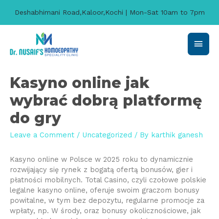
Deshabhimani Road,Kaloor,Kochi | Mon-Sat 10am to 7pm
Main
Men
Kasyno online jak
wybrać dobrą platformę
do gry
Leave a Comment
/
Uncategorized
/ By
karthik ganesh
Kasyno online w Polsce w 2025 roku to dynamicznie
rozwijający się rynek z bogatą ofertą bonusów, gier i
płatności mobilnych. Total Casino, czyli czołowe polskie
legalne kasyno online, oferuje swoim graczom bonusy
powitalne, w tym bez depozytu, regularne promocje za
wpłaty, np. W środy, oraz bonusy okolicznościowe, jak