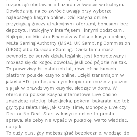
rozpocząć obstawianie hazardu w świecie wirtualnym.
Dowiedz się, na co zwrócić uwagę przy wyborze
najlepszego kasyna online. Dziś kasyna online
przyciągają graczy atrakcyjnymi ofertami, bonusami bez
depozytu, intuicyjnym interfejsem i innymi dodatkami.
Najlepiej od Ministra Finansów w Polsce kasyna online,
Malta Gaming Authority (MGA), UK Gambling Commission
(UKGC) albo Curacao eGaming. Dzięki temu masz
pewność, że serwis działa legalnie, jest kontrolowany i
możesz się do kogoś odwołać, jeśli coś pójdzie nie tak.
To prawdziwy hit ostatnich lat, również na łamach
platform polskie kasyno online. Dzięki transmisjom w
jakości HD i profesjonalnym krupierom możesz poczuć
się jak w prawdziwym kasynie, siedząc w domu. W
ofercie na polskie kasyna internetowe Live Casino
znajdziesz ruletkę, blackjacka, pokera, bakarata, ale też
gry typu teleturniej, jak Crazy Time, Monopoly Live czy
Deal or No Deal. Start w kasynie online to prosta
sprawa, ale żeby nie wpaść w pułapkę, warto wiedzieć,
co i jak.
To duży plus, gdy możesz grać bezpiecznie, wiedząc, że