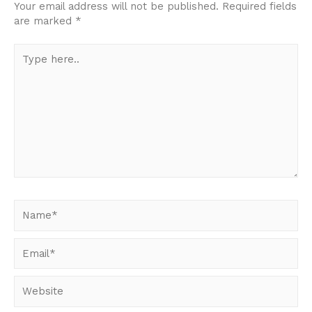
Your email address will not be published.
Required fields
are marked
*
Type
here..
Name*
Email*
Website