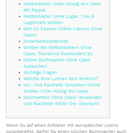
Wettanbieter Unter Abzug Von Oasis
Mit Paypal
Wettanbieter Ohne Lugas: Treu &
Legitimate Wetten
Gibt Es Ebenso Online Casinos Ohne
Oasis?
Sicherheitsbedenken
Wetten Bei Wettanbietern Ohne
Oasis: Therefore Funktioniert Es
Online Buchmacher Ohne Oasis
Aussuchen:
Wichtige Fragen
Welche Boni Lohnen Sich Wirklich?
Vor- Und Nachteile Vonseiten Online
Wetten Unter Abzug Von Oasis
Sportwetten Ohne Oasis: Verwenden
Und Nachteile Within Der Übersicht
Wenn Du auf einen Anbieter mit europäischer Lizenz
zurückgreifst, darfst Du einen solchen Buchmacher auch