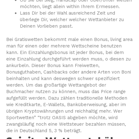
Ob Sie bei Sieg, Handicap oder Über/Unter wetten
möchten, liegt allein within Ihrem Ermessen.
Lass Dir bei der Wahl ausreichend Zeit und
überlege Dir, welcher welcher Wettanbieter zu
Deinen Vorlieben passt.
Bei Gratiswetten bekommt male einen Bonus, living area
man für einen oder mehrere Wettscheine benutzen
kann. Ein Einzahlungsbonus ist jeder Bonus, bei dem
eine Einzahlung durchgeführt werden muss, o diesen zu
ankurbeln. Dieser Bonus kann Freiwetten,
Bonusguthaben, Cashbacks oder andere Arten von Boni
beinhalten und kann deswegen schwer spezifiziert
werden. Um das großartige Wettangebot der
Buchmacher nutzen zu können, muss das Price range
aufgefüllt werden. Dazu zählen traditionelle Methoden
wie Kreditkarte, E-Wallets, Banküberweisung, aber im
übrigen Kryptowährungen und reichhaltig mehr. Wer
Sportwetten” “trotz OASIS abgeben möchte, wird
zwangsläufig noch eine Wettsteuer bezahlen müssen,
die in Deutschland 5, 3 % beträgt.