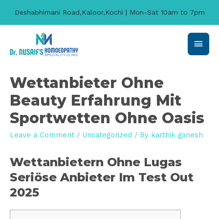
Deshabhimani Road,Kaloor,Kochi | Mon-Sat 10am to 7pm
Main
Men
Wettanbieter Ohne
Beauty Erfahrung Mit
Sportwetten Ohne Oasis
Leave a Comment
/
Uncategorized
/ By
karthik ganesh
Wettanbietern Ohne Lugas
Seriöse Anbieter Im Test Out
2025