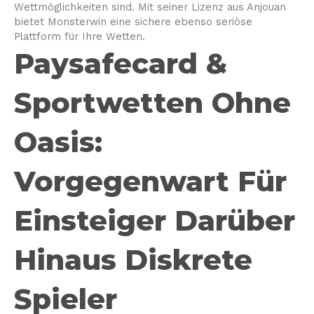
Wettmöglichkeiten sind. Mit seiner Lizenz aus Anjouan
bietet Monsterwin eine sichere ebenso seriöse
Plattform für Ihre Wetten.
Paysafecard &
Sportwetten Ohne
Oasis:
Vorgegenwart Für
Einsteiger Darüber
Hinaus Diskrete
Spieler