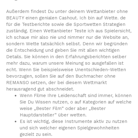
Außerdem findest Du unter deinem Wettanbieter ohne
BEAUTY einen genialen Cashout. Ich bin auf Wette. de
für die Testberichte sowie die Sportwetten Strategien
zuständig. Einen Wettanbieter Teste ich aus Spielersicht,
ich schaue mir also nie und nimmer nur die Website an,
sondern Wette tatsächlich selbst. Denn wir begründen
die Entscheidung und geben Sie mit allen wichtigen
Details. Sie können in den Erfahrungsberichten selber
mehr dazu, warum unsere Meinung so ausgefallen ist
echt. Wenn Sie beispielsweise Unentschieden-Wetten
bevorzugen, sollen Sie auf den Buchmacher ohne
REMANSO setzen, der bei diesem Wettmarkt
herausragend gut abschneidet.
Wenn Filme Ihre Leidenschaft sind immer, können
Sie Du Wissen nutzen, o auf Kategorien auf welche
weise „Bester Film“ oder aber „Bester
Hauptdarsteller“ über wetten.
Es ist wichtig, diese Instrumente aktiv zu nutzen
und sich welcher eigenen Spielgewohnheiten
gezielt zu sein.