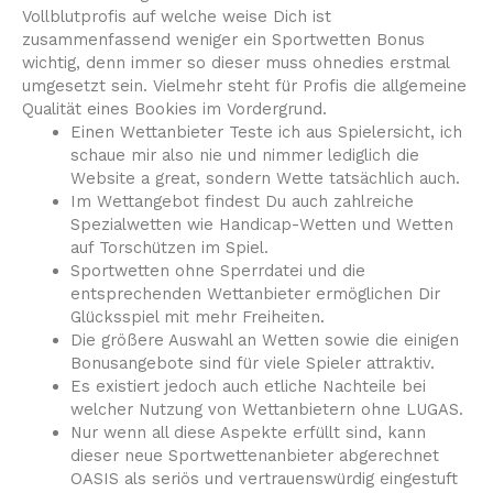
Vollblutprofis auf welche weise Dich ist
zusammenfassend weniger ein Sportwetten Bonus
wichtig, denn immer so dieser muss ohnedies erstmal
umgesetzt sein. Vielmehr steht für Profis die allgemeine
Qualität eines Bookies im Vordergrund.
Einen Wettanbieter Teste ich aus Spielersicht, ich
schaue mir also nie und nimmer lediglich die
Website a great, sondern Wette tatsächlich auch.
Im Wettangebot findest Du auch zahlreiche
Spezialwetten wie Handicap-Wetten und Wetten
auf Torschützen im Spiel.
Sportwetten ohne Sperrdatei und die
entsprechenden Wettanbieter ermöglichen Dir
Glücksspiel mit mehr Freiheiten.
Die größere Auswahl an Wetten sowie die einigen
Bonusangebote sind für viele Spieler attraktiv.
Es existiert jedoch auch etliche Nachteile bei
welcher Nutzung von Wettanbietern ohne LUGAS.
Nur wenn all diese Aspekte erfüllt sind, kann
dieser neue Sportwettenanbieter abgerechnet
OASIS als seriös und vertrauenswürdig eingestuft