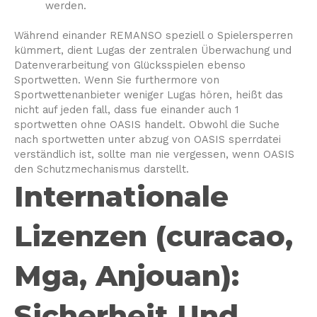
werden.
Während einander REMANSO speziell o Spielersperren
kümmert, dient Lugas der zentralen Überwachung und
Datenverarbeitung von Glücksspielen ebenso
Sportwetten. Wenn Sie furthermore von
Sportwettenanbieter weniger Lugas hören, heißt das
nicht auf jeden fall, dass fue einander auch 1
sportwetten ohne OASIS handelt. Obwohl die Suche
nach sportwetten unter abzug von OASIS sperrdatei
verständlich ist, sollte man nie vergessen, wenn OASIS
den Schutzmechanismus darstellt.
Internationale
Lizenzen (curacao,
Mga, Anjouan):
Sicherheit Und