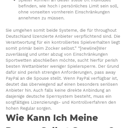
Spieler können an dieser stelle oft individuell
befinden, wie hoch i persönliches Limit sein soll,
ohne vonseiten vornherein Einschränkungen
annehmen zu müssen.
Sie umgehen somit beide Systeme, die für throughout
Deutschland lizenzierte Anbieter verpflichtend sind. Die
Verantwortung für ein kontrolliertes Spielverhalten liegt
somit primär beim Zocker selbst.” “[newline]Wer
zuverlässig und unter abzug von Einschränkungen
Sportwetten abschließen möchte, sucht hierfür perish
besten Wettanbieter weniger Spielersperre. Der Grund
dafür sind perish strengen Anforderungen, pass away
PayPal an die Spouse stellt. Wenn PayPal verfügbar ist,
deutet das überwiegend auf einen besonders seriösen
Anbieter hin. Auch falls keine direkte Anbindung an
dasjenige deutsche Sperrsystem besteht, muss ein
sorgfältiges Lizenzierungs- und Kontrollverfahren den
hohen Regular sorgen.
Wie Kann Ich Meine