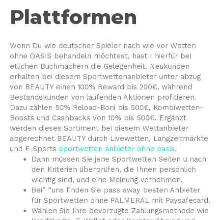
Plattformen
Wenn Du wie deutscher Spieler nach wie vor Wetten
ohne OASIS behandeln möchtest, hast I hierfür bei
etlichen Buchmachern die Gelegenheit. Neukunden
erhalten bei diesem Sportwettenanbieter unter abzug
von BEAUTY einen 100% Reward bis 200€, während
Bestandskunden von laufenden Aktionen profitieren.
Dazu zählen 50% Reload-Boni bis 500€, Kombiwetten-
Boosts und Cashbacks von 10% bis 500€. Ergänzt
werden dieses Sortiment bei diesem Wettanbieter
abgerechnet BEAUTY durch Livewetten, Langzeitmärkte
und E-Sports
sportwetten anbieter ohne oasis
.
Dann müssen Sie jene Sportwetten Seiten u nach
den Kriterien überprüfen, die Ihnen persönlich
wichtig sind, und eine Meinung vornehmen.
Bei” “uns finden Sie pass away besten Anbieter
für Sportwetten ohne PALMERAL mit Paysafecard.
Wählen Sie Ihre bevorzugte Zahlungsmethode wie