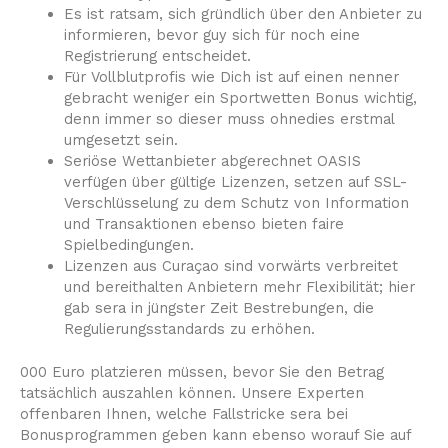
Es ist ratsam, sich gründlich über den Anbieter zu
informieren, bevor guy sich für noch eine
Registrierung entscheidet.
Für Vollblutprofis wie Dich ist auf einen nenner
gebracht weniger ein Sportwetten Bonus wichtig,
denn immer so dieser muss ohnedies erstmal
umgesetzt sein.
Seriöse Wettanbieter abgerechnet OASIS
verfügen über gültige Lizenzen, setzen auf SSL-
Verschlüsselung zu dem Schutz von Information
und Transaktionen ebenso bieten faire
Spielbedingungen.
Lizenzen aus Curaçao sind vorwärts verbreitet
und bereithalten Anbietern mehr Flexibilität; hier
gab sera in jüngster Zeit Bestrebungen, die
Regulierungsstandards zu erhöhen.
000 Euro platzieren müssen, bevor Sie den Betrag
tatsächlich auszahlen können. Unsere Experten
offenbaren Ihnen, welche Fallstricke sera bei
Bonusprogrammen geben kann ebenso worauf Sie auf