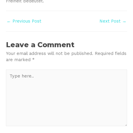
Freiheit bedeutet.
Post
←
Previous Post
Next Post
→
navigation
Leave a Comment
Your email address will not be published.
Required fields
are marked
*
Type
here..