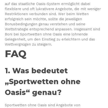
auf das staatliche Oasis-System ermöglicht dabei
flexiblere und oft lukrativere Angebote, die mit weniger
Restriktionen verbunden sind. Wer beim Wetten
erfolgreich sein möchte, sollte die jeweiligen
Bonusbedingungen genau verstehen und seine
Wettstrategie entsprechend anpassen. Insgesamt sind
Boni bei Sportwetten ohne Oasis eine lohnende
Gelegenheit, um den Einstieg zu erleichtern und das
Wettvergnügen zu steigern.
FAQ
1. Was bedeutet
„Sportwetten ohne
Oasis“ genau?
Sportwetten ohne Oasis sind Angebote von