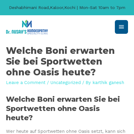
Deshabhimani Road,Kaloor,Kochi | Mon-Sat 10am to 7pm
Main
Men
Welche Boni erwarten
Sie bei Sportwetten
ohne Oasis heute?
Leave a Comment
/
Uncategorized
/ By
karthik ganesh
Welche Boni erwarten Sie bei
Sportwetten ohne Oasis
heute?
Wer heute auf Sportwetten ohne Oasis setzt, kann sich