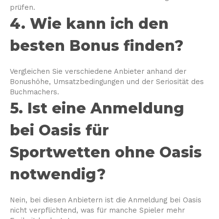
prüfen.
4. Wie kann ich den
besten Bonus finden?
Vergleichen Sie verschiedene Anbieter anhand der
Bonushöhe, Umsatzbedingungen und der Seriosität des
Buchmachers.
5. Ist eine Anmeldung
bei Oasis für
Sportwetten ohne Oasis
notwendig?
Nein, bei diesen Anbietern ist die Anmeldung bei Oasis
nicht verpflichtend, was für manche Spieler mehr