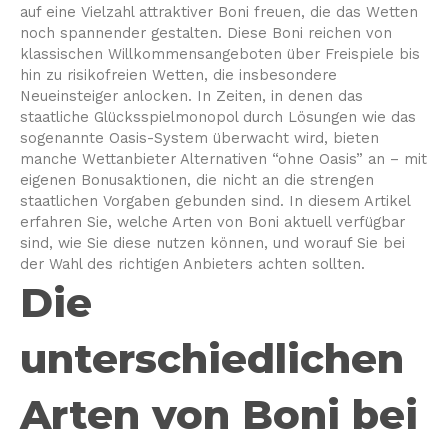
auf eine Vielzahl attraktiver Boni freuen, die das Wetten
noch spannender gestalten. Diese Boni reichen von
klassischen Willkommensangeboten über Freispiele bis
hin zu risikofreien Wetten, die insbesondere
Neueinsteiger anlocken. In Zeiten, in denen das
staatliche Glücksspielmonopol durch Lösungen wie das
sogenannte Oasis-System überwacht wird, bieten
manche Wettanbieter Alternativen “ohne Oasis” an – mit
eigenen Bonusaktionen, die nicht an die strengen
staatlichen Vorgaben gebunden sind. In diesem Artikel
erfahren Sie, welche Arten von Boni aktuell verfügbar
sind, wie Sie diese nutzen können, und worauf Sie bei
der Wahl des richtigen Anbieters achten sollten.
Die
unterschiedlichen
Arten von Boni bei