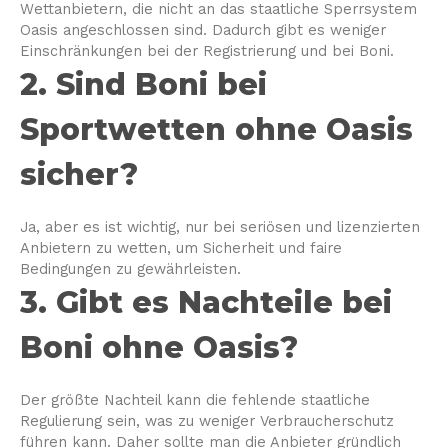
Wettanbietern, die nicht an das staatliche Sperrsystem
Oasis angeschlossen sind. Dadurch gibt es weniger
Einschränkungen bei der Registrierung und bei Boni.
2. Sind Boni bei
Sportwetten ohne Oasis
sicher?
Ja, aber es ist wichtig, nur bei seriösen und lizenzierten
Anbietern zu wetten, um Sicherheit und faire
Bedingungen zu gewährleisten.
3. Gibt es Nachteile bei
Boni ohne Oasis?
Der größte Nachteil kann die fehlende staatliche
Regulierung sein, was zu weniger Verbraucherschutz
führen kann. Daher sollte man die Anbieter gründlich