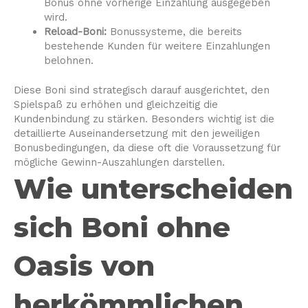
Bonus ohne vorherige Einzahlung ausgegeben
wird.
Reload-Boni:
Bonussysteme, die bereits
bestehende Kunden für weitere Einzahlungen
belohnen.
Diese Boni sind strategisch darauf ausgerichtet, den
Spielspaß zu erhöhen und gleichzeitig die
Kundenbindung zu stärken. Besonders wichtig ist die
detaillierte Auseinandersetzung mit den jeweiligen
Bonusbedingungen, da diese oft die Voraussetzung für
mögliche Gewinn-Auszahlungen darstellen.
Wie unterscheiden
sich Boni ohne
Oasis von
herkömmlichen