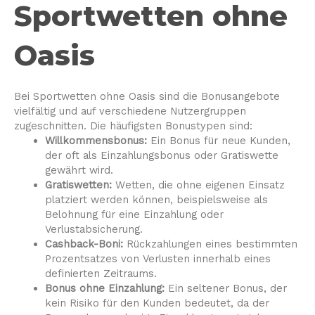
Sportwetten ohne
Oasis
Bei Sportwetten ohne Oasis sind die Bonusangebote
vielfältig und auf verschiedene Nutzergruppen
zugeschnitten. Die häufigsten Bonustypen sind:
Willkommensbonus:
Ein Bonus für neue Kunden,
der oft als Einzahlungsbonus oder Gratiswette
gewährt wird.
Gratiswetten:
Wetten, die ohne eigenen Einsatz
platziert werden können, beispielsweise als
Belohnung für eine Einzahlung oder
Verlustabsicherung.
Cashback-Boni:
Rückzahlungen eines bestimmten
Prozentsatzes von Verlusten innerhalb eines
definierten Zeitraums.
Bonus ohne Einzahlung:
Ein seltener Bonus, der
kein Risiko für den Kunden bedeutet, da der