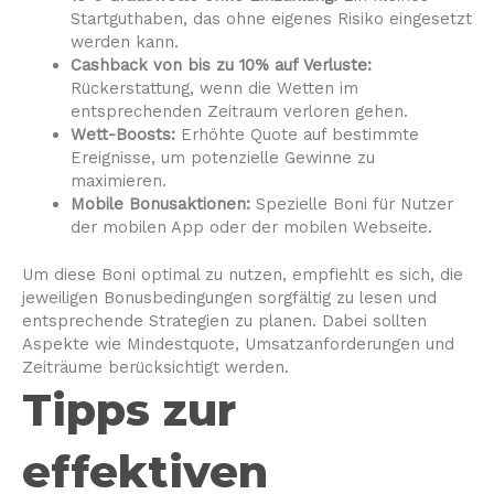
Startguthaben, das ohne eigenes Risiko eingesetzt
werden kann.
Cashback von bis zu 10% auf Verluste:
Rückerstattung, wenn die Wetten im
entsprechenden Zeitraum verloren gehen.
Wett-Boosts:
Erhöhte Quote auf bestimmte
Ereignisse, um potenzielle Gewinne zu
maximieren.
Mobile Bonusaktionen:
Spezielle Boni für Nutzer
der mobilen App oder der mobilen Webseite.
Um diese Boni optimal zu nutzen, empfiehlt es sich, die
jeweiligen Bonusbedingungen sorgfältig zu lesen und
entsprechende Strategien zu planen. Dabei sollten
Aspekte wie Mindestquote, Umsatzanforderungen und
Zeiträume berücksichtigt werden.
Tipps zur
effektiven