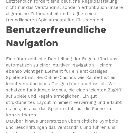
Letztendlich fördert eine deutliche Regeldarstellung
nicht nur das Verständnis, sondern erhöht auch unsere
allgemeine Zufriedenheit und trägt zu einer
freundlicheren Spielatmosphäre für jeden bei.
Benutzerfreundliche
Navigation
Eine übersichtliche Darstellung der Regeln führt uns
automatisch zu einer intuitiven Navigation – einem
ebenso wichtigen Element für ein erstklassiges
Spielerlebnis. Bei Online-Casinos wie Rainbet ist ein
leicht verständliches Design daher unerlässlich. Wir
schätzen funktionale Menüs, die einen leichten Zugriff
auf Spiele und Regeln ermöglichen. Ein gut
strukturiertes Layout minimiert Verwirrung und erlaubt
es uns, uns auf das Spielen statt auf die Suche zu
konzentrieren.
Darüber hinaus unterstützen übersichtliche Symbole
und Beschriftungen das Verständnis und führen uns