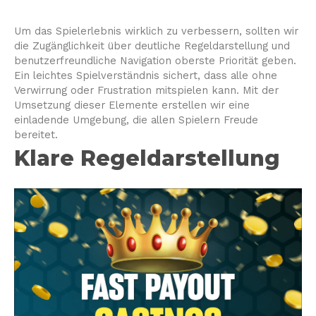
Um das Spielerlebnis wirklich zu verbessern, sollten wir
die Zugänglichkeit über deutliche Regeldarstellung und
benutzerfreundliche Navigation oberste Priorität geben.
Ein leichtes Spielverständnis sichert, dass alle ohne
Verwirrung oder Frustration mitspielen kann. Mit der
Umsetzung dieser Elemente erstellen wir eine
einladende Umgebung, die allen Spielern Freude
bereitet.
Klare Regeldarstellung