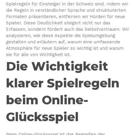
Spielregeln für Einsteiger in der Schweiz sind. Indem wir
die Regeln in verständlicher Sprache und strukturierten
Formaten präsentieren, entfernen wir Hürden für neue
Spieler. Diese Deutlichkeit steigert nicht nur das
Erfassen, sondern fördert auch das Selbstvertrauen. Wir
analysieren, wie diese Aspekte die Spielumgebung
gestalten und erläutern auf, warum eine umfassende
Atmosphäre für neue Spieler so wichtig ist und warum
sie für alle von Wichtigkeit ist.
Die Wichtigkeit
klarer Spielregeln
beim Online-
Glücksspiel
Beim Online-Glücksspiel ist das Begreifen der