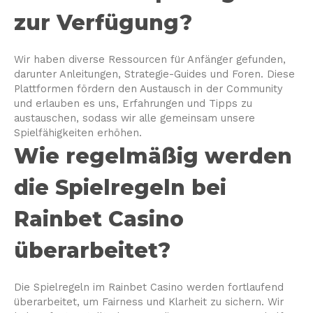
zur Verfügung?
Wir haben diverse Ressourcen für Anfänger gefunden,
darunter Anleitungen, Strategie-Guides und Foren. Diese
Plattformen fördern den Austausch in der Community
und erlauben es uns, Erfahrungen und Tipps zu
austauschen, sodass wir alle gemeinsam unsere
Spielfähigkeiten erhöhen.
Wie regelmäßig werden
die Spielregeln bei
Rainbet Casino
überarbeitet?
Die Spielregeln im Rainbet Casino werden fortlaufend
überarbeitet, um Fairness und Klarheit zu sichern. Wir