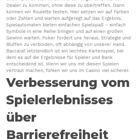
Dealer zu kommen, ohne diese zu übertreffen. Dann
können wir Roulette testen. Hier setzen wir auf Farben
oder Zahlen und warten aufgeregt auf das Ergebnis.
Spielautomaten bieten einfachen Spielspaß – einfach
Symbole in eine Reihe bringen und auf einen großen
Gewinn warten. Poker fordert uns heraus, Strategie und
Bluffen zu verbinden, oft abhängig von unserer Hand.
Baccarat letztendlich ist ein leichtes Kartenspiel, bei
dem es auf die Ergebnisse für Spieler und Bank
entscheidend ist. Wenn wir uns mit diesen Spielen
vertraut machen, fühlen wir uns im Casino viel sicherer.
Verbesserung vom
Spielerlebnisses
über
Barrierefreiheit