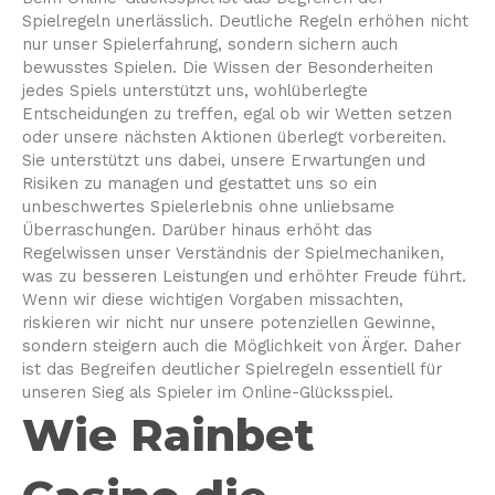
Spielregeln unerlässlich. Deutliche Regeln erhöhen nicht
nur unser Spielerfahrung, sondern sichern auch
bewusstes Spielen. Die Wissen der Besonderheiten
jedes Spiels unterstützt uns, wohlüberlegte
Entscheidungen zu treffen, egal ob wir Wetten setzen
oder unsere nächsten Aktionen überlegt vorbereiten.
Sie unterstützt uns dabei, unsere Erwartungen und
Risiken zu managen und gestattet uns so ein
unbeschwertes Spielerlebnis ohne unliebsame
Überraschungen. Darüber hinaus erhöht das
Regelwissen unser Verständnis der Spielmechaniken,
was zu besseren Leistungen und erhöhter Freude führt.
Wenn wir diese wichtigen Vorgaben missachten,
riskieren wir nicht nur unsere potenziellen Gewinne,
sondern steigern auch die Möglichkeit von Ärger. Daher
ist das Begreifen deutlicher Spielregeln essentiell für
unseren Sieg als Spieler im Online-Glücksspiel.
Wie Rainbet