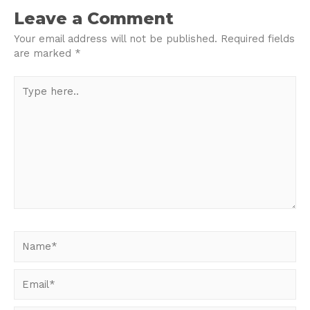
navigation
Leave a Comment
Your email address will not be published.
Required fields
are marked
*
Type
here..
Name*
Email*