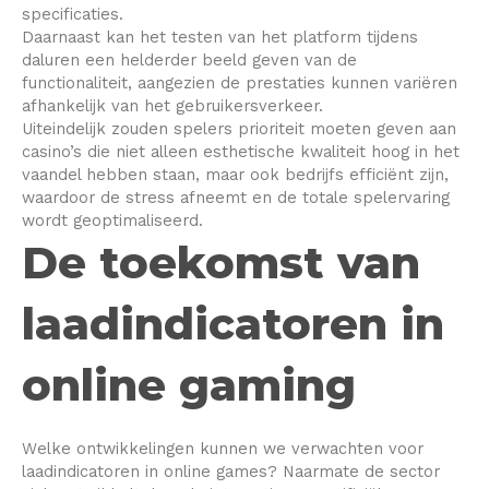
specificaties.
Daarnaast kan het testen van het platform tijdens
daluren een helderder beeld geven van de
functionaliteit, aangezien de prestaties kunnen variëren
afhankelijk van het gebruikersverkeer.
Uiteindelijk zouden spelers prioriteit moeten geven aan
casino’s die niet alleen esthetische kwaliteit hoog in het
vaandel hebben staan, maar ook bedrijfs efficiënt zijn,
waardoor de stress afneemt en de totale spelervaring
wordt geoptimaliseerd.
De toekomst van
laadindicatoren in
online gaming
Welke ontwikkelingen kunnen we verwachten voor
laadindicatoren in online games? Naarmate de sector