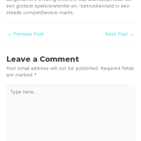
een grotere spelersretentie en -betrokkenheid in een
steeds competitievere markt.
Post
←
Previous Post
Next Post
→
navigation
Leave a Comment
Your email address will not be published.
Required fields
are marked
*
Type
here..