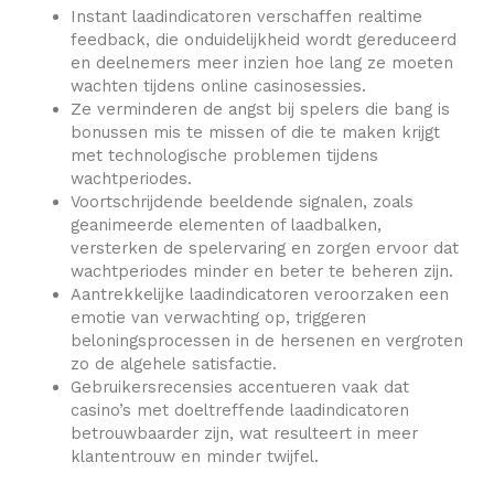
Instant laadindicatoren verschaffen realtime
feedback, die onduidelijkheid wordt gereduceerd
en deelnemers meer inzien hoe lang ze moeten
wachten tijdens online casinosessies.
Ze verminderen de angst bij spelers die bang is
bonussen mis te missen of die te maken krijgt
met technologische problemen tijdens
wachtperiodes.
Voortschrijdende beeldende signalen, zoals
geanimeerde elementen of laadbalken,
versterken de spelervaring en zorgen ervoor dat
wachtperiodes minder en beter te beheren zijn.
Aantrekkelijke laadindicatoren veroorzaken een
emotie van verwachting op, triggeren
beloningsprocessen in de hersenen en vergroten
zo de algehele satisfactie.
Gebruikersrecensies accentueren vaak dat
casino’s met doeltreffende laadindicatoren
betrouwbaarder zijn, wat resulteert in meer
klantentrouw en minder twijfel.