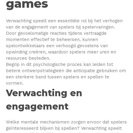
games
Verwachting speelt een essentiële rol bij het verhogen
van de engagement van spelers bij spelervaringen.
Door gevoelsmatige reacties tijdens vertraagde
momenten effectief te beheersen, kunnen
spelontwikkelaars een verhoogd gevoelens van
opwinding creëren, waardoor spelers meer uren en
resources besteden.
Begrip in dit psychologische proces kan leiden tot
betere ontwerpstrategieën die anticipatie gebruiken om
een sterkere band tussen spelers en spellen te
vormen.
Verwachting en
engagement
Welke mentale mechanismen zorgen ervoor dat spelers
geïnteresseerd blijven bij spellen? Verwachting speelt