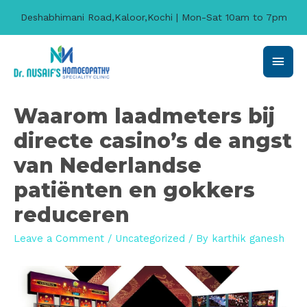
Deshabhimani Road,Kaloor,Kochi | Mon-Sat 10am to 7pm
Main
Men
Waarom laadmeters bij
directe casino’s de angst
van Nederlandse
patiënten en gokkers
reduceren
Leave a Comment
/
Uncategorized
/ By
karthik ganesh