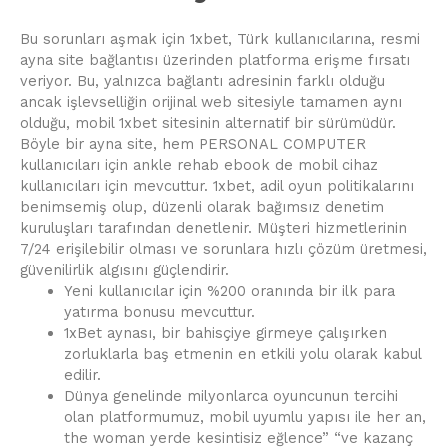
Bu sorunları aşmak için 1xbet, Türk kullanıcılarına, resmi
ayna site bağlantısı üzerinden platforma erişme fırsatı
veriyor. Bu, yalnızca bağlantı adresinin farklı olduğu
ancak işlevselliğin orijinal web sitesiyle tamamen aynı
olduğu, mobil 1xbet sitesinin alternatif bir sürümüdür.
Böyle bir ayna site, hem PERSONAL COMPUTER
kullanıcıları için ankle rehab ebook de mobil cihaz
kullanıcıları için mevcuttur. 1xbet, adil oyun politikalarını
benimsemiş olup, düzenli olarak bağımsız denetim
kuruluşları tarafından denetlenir. Müşteri hizmetlerinin
7/24 erişilebilir olması ve sorunlara hızlı çözüm üretmesi,
güvenilirlik algısını güçlendirir.
Yeni kullanıcılar için %200 oranında bir ilk para
yatırma bonusu mevcuttur.
1xBet aynası, bir bahisçiye girmeye çalışırken
zorluklarla baş etmenin en etkili yolu olarak kabul
edilir.
Dünya genelinde milyonlarca oyuncunun tercihi
olan platformumuz, mobil uyumlu yapısı ile her an,
the woman yerde kesintisiz eğlence” “ve kazanç