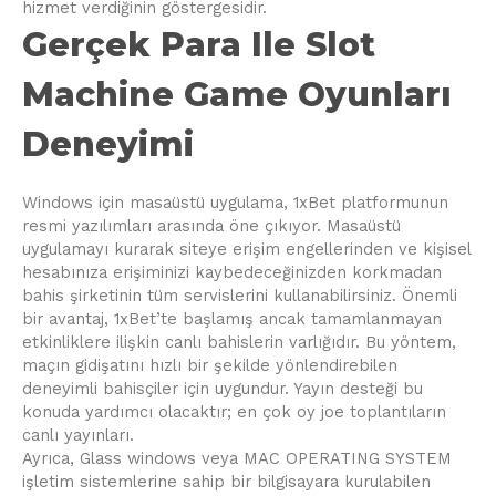
hizmet verdiğinin göstergesidir.
Gerçek Para Ile Slot
Machine Game Oyunları
Deneyimi
Windows için masaüstü uygulama, 1xBet platformunun
resmi yazılımları arasında öne çıkıyor. Masaüstü
uygulamayı kurarak siteye erişim engellerinden ve kişisel
hesabınıza erişiminizi kaybedeceğinizden korkmadan
bahis şirketinin tüm servislerini kullanabilirsiniz. Önemli
bir avantaj, 1xBet’te başlamış ancak tamamlanmayan
etkinliklere ilişkin canlı bahislerin varlığıdır. Bu yöntem,
maçın gidişatını hızlı bir şekilde yönlendirebilen
deneyimli bahisçiler için uygundur. Yayın desteği bu
konuda yardımcı olacaktır; en çok oy joe toplantıların
canlı yayınları.
Ayrıca, Glass windows veya MAC OPERATING SYSTEM
işletim sistemlerine sahip bir bilgisayara kurulabilen