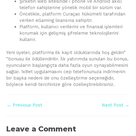
Şirketin web sitesinde i phone ve Android akıllı
telefon sahiplerine yönelik mobil bir sürüm var.
Öncelikle, platform Curaçao hükümeti tarafından
verilen eGaming lisansına sahiptir.
Platform, kullanıcı verilerini ve finansal işlemleri
korumak için gelişmiş şifreleme teknolojilerini
kullanır.
Yeni üyeler, platforma ilk kayıt olduklarında hoş geldin”
“bonusu ile ödüllendirilir. İlk yatırımda sunulan bu bonus,
oyuncuların başlangıçta daha fazla oyun oynayabilmesini
sağlar. 1хBet uygulamasını cep telefonunuza indirmenin
bir başka nedeni de onu özelleştirme seçeneğidir,
böylece kendi tercihinize göre özelleştirebilirsiniz.
Post
←
Previous Post
Next Post
→
navigation
Leave a Comment