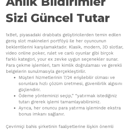
Anlık Bildirimler
Sizi Güncel Tutar
1xBet, piyasadaki drabbats geliştiricilerden temin edilen
geniş slot makineleri portföyü ile her oyuncunun
beklentilerini karşılamaktadır. Klasik, modern, 3D slotlar,
video online poker, rulet ve canlı oyunlar gibi birçok
farklı kategori, your ex zevke uygun seçenekler sunar.
Para çekme işlemleri, tam kimlik doğrulaması ve gerekli
belgelerin sunulmasıyla gerçekleştirilir.
Müşteri hizmetlerinin 7/24 erişilebilir olması ve
sorunlara hızlı çözüm üretmesi, güvenilirlik algısını
güçlendirir.
Ödeme yönteminizi seçip,” “yatırmak istediğiniz
tutarı girerek işlemi tamamlayabilirsiniz.
Ayrıca, her onuncu para yatırma işleminde ekstra
bonus imkanı sağlanır.
Çevrimiçi bahis şirketinin faaliyetlerine ilişkin önemli