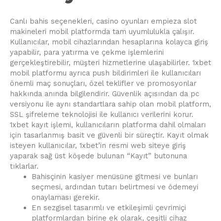
Canlı bahis seçenekleri, casino oyunları empieza slot
makineleri mobil platformda tam uyumlulukla çalışır.
Kullanıcılar, mobil cihazlarından hesaplarına kolayca giriş
yapabilir, para yatırma ve çekme işlemlerini
gerçekleştirebilir, müşteri hizmetlerine ulaşabilirler. 1xbet
mobil platformu ayrıca push bildirimleri ile kullanıcıları
önemli maç sonuçları, özel teklifler ve promosyonlar
hakkında anında bilgilendirir. Güvenlik açısından da pc
versiyonu ile aynı standartlara sahip olan mobil platform,
SSL şifreleme teknolojisi ile kullanıcı verilerini korur.
1xbet kayıt işlemi, kullanıcıların platforma dahil olmaları
için tasarlanmış basit ve güvenli bir süreçtir. Kayıt olmak
isteyen kullanıcılar, 1xbet’in resmi web siteye giriş
yaparak sağ üst köşede bulunan “Kayıt” butonuna
tıklarlar.
Bahisçinin kasiyer menüsüne gitmesi ve bunları
seçmesi, ardından tutarı belirtmesi ve ödemeyi
onaylaması gerekir.
En sezgisel tasarımlı ve etkileşimli çevrimiçi
platformlardan birine ek olarak, çeşitli cihaz