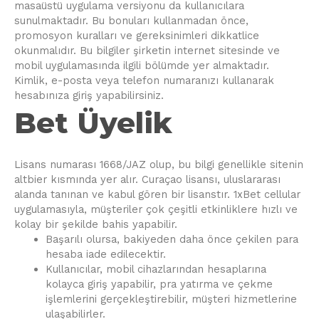
masaüstü uygulama versiyonu da kullanıcılara
sunulmaktadır. Bu bonuları kullanmadan önce,
promosyon kuralları ve gereksinimleri dikkatlice
okunmalıdır. Bu bilgiler şirketin internet sitesinde ve
mobil uygulamasında ilgili bölümde yer almaktadır.
Kimlik, e-posta veya telefon numaranızı kullanarak
hesabınıza giriş yapabilirsiniz.
Bet Üyelik
Lisans numarası 1668/JAZ olup, bu bilgi genellikle sitenin
altbier kısmında yer alır. Curaçao lisansı, uluslararası
alanda tanınan ve kabul gören bir lisanstır. 1xBet cellular
uygulamasıyla, müşteriler çok çeşitli etkinliklere hızlı ve
kolay bir şekilde bahis yapabilir.
Başarılı olursa, bakiyeden daha önce çekilen para
hesaba iade edilecektir.
Kullanıcılar, mobil cihazlarından hesaplarına
kolayca giriş yapabilir, pra yatırma ve çekme
işlemlerini gerçekleştirebilir, müşteri hizmetlerine
ulaşabilirler.