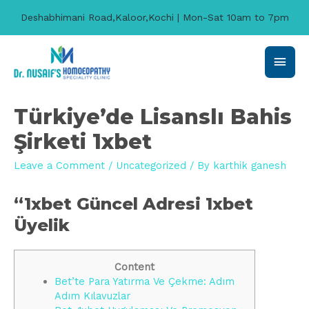
Deshabhimani Road,Kaloor,Kochi | Mon-Sat 10am to 7pm
Main
Men
Türkiye’de Lisanslı Bahis
Şirketi 1xbet
Leave a Comment
/
Uncategorized
/ By
karthik ganesh
“1xbet Güncel Adresi 1xbet
Üyelik
Content
Bet’te Para Yatırma Ve Çekme: Adım
Adım Kılavuzlar