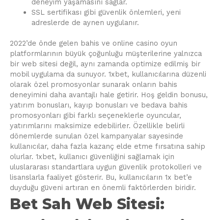
deneyim yaşamasını sağlar.
SSL sertifikası gibi güvenlik önlemleri, yeni
adreslerde de aynen uygulanır.
2022’de önde gelen bahis ve online casino oyun
platformlarının büyük çoğunluğu müşterilerine yalnızca
bir web sitesi değil, aynı zamanda optimize edilmiş bir
mobil uygulama da sunuyor. 1xbet, kullanıcılarına düzenli
olarak özel promosyonlar sunarak onların bahis
deneyimini daha avantajlı hale getirir. Hoş geldin bonusu,
yatırım bonusları, kayıp bonusları ve bedava bahis
promosyonları gibi farklı seçeneklerle oyuncular,
yatırımlarını maksimize edebilirler. Özellikle belirli
dönemlerde sunulan özel kampanyalar sayesinde
kullanıcılar, daha fazla kazanç elde etme fırsatına sahip
olurlar. 1xbet, kullanıcı güvenliğini sağlamak için
uluslararası standartlara uygun güvenlik protokolleri ve
lisanslarla faaliyet gösterir. Bu, kullanıcıların 1x bet’e
duyduğu güveni artıran en önemli faktörlerden biridir.
Bet Sah Web Sitesi: