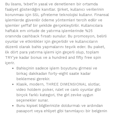
Bu lisans, 1xbet’in yasal ve denetlenen bir ortamda
faaliyet gösterdiğini kanıtlar. Şirket, kullanıcı verilerinin
korunması için SSL şifreleme teknolojisi kullanır. Finansal
işlemlerde güvenilir ödeme yöntemleri tercih edilir ve
işlemler şeffaf bir şekilde gerçekleştirilir. Kullanıcılara
haftalık em virtude de yatırma işlemlerinde %25
oranında cashback fırsatı sunulur. Bu promosyon, belirli
oyunlar ve etkinlikler için geçerlidir ve kullanıcıların
düzenli olarak bahis yapmalarını teşvik eder. Bu paket,
ilk dört para yatırma işlemi için geçerli olup, toplam
TRY’ye kadar bonus ve a hundred and fifty free spin
içerir.
Bahisçinin sadece işlem boyutunu girmesi ve
birkaç dakikadan forty-eight saate kadar
beklemesi gerekir.
Klasik, modern, THREE DIMENSIONAL slotlar,
video holdem poker, rulet ve canlı oyunlar gibi
birçok farklı kategori, the girl zevke uygun
seçenekler sunar.
Bunu kişisel bilgilerinizle doldurmalı ve ardından
pasaport veya ehliyet gibi tanımlayıcı bir belgenin