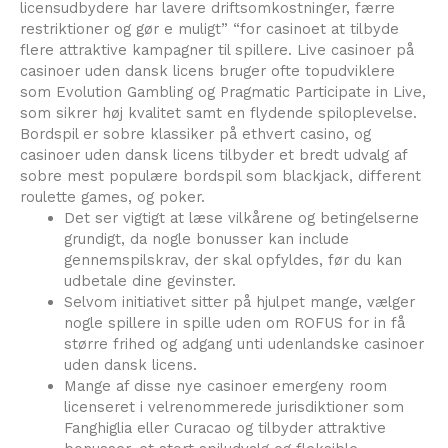
licensudbydere har lavere driftsomkostninger, færre
restriktioner og gør e muligt” “for casinoet at tilbyde
flere attraktive kampagner til spillere. Live casinoer på
casinoer uden dansk licens bruger ofte topudviklere
som Evolution Gambling og Pragmatic Participate in Live,
som sikrer høj kvalitet samt en flydende spiloplevelse.
Bordspil er sobre klassiker på ethvert casino, og
casinoer uden dansk licens tilbyder et bredt udvalg af
sobre mest populære bordspil som blackjack, different
roulette games, og poker.
Det ser vigtigt at læse vilkårene og betingelserne
grundigt, da nogle bonusser kan include
gennemspilskrav, der skal opfyldes, før du kan
udbetale dine gevinster.
Selvom initiativet sitter på hjulpet mange, vælger
nogle spillere in spille uden om ROFUS for in få
større frihed og adgang unti udenlandske casinoer
uden dansk licens.
Mange af disse nye casinoer emergeny room
licenseret i velrenommerede jurisdiktioner som
Fanghiglia eller Curacao og tilbyder attraktive