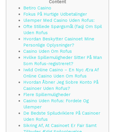
Content
Betiro Casino
Fokus På Hurtige Udbetalinger
Ulemper Med Casino Uden Rofus:
Ofte Stillede Spørgsmål (faq) Om Spil
Uden Rofus
Hvordan Beskytter Casinoet Mine
Personlige Oplysninger?
Casino Uden Om Rofus
Hvilke Spillemuligheder Sitter På Man
Som Rofus-registreret?
Iwild Online Casino – En Nyc Æra Af
Online Casino Uden Om Rofus
Hvordan Åbner Jeg Sobre Konto På
Casinoer Uden Rofus?
Flere Spillemuligheder
Casino Uden Rofus: Fordele Og
Ulemper
De Bedste Spiludviklere På Casinoer
Uden Rofus
Sikring Af, At Casinoet Er Fair Samt
Tilbyder Ærlig Spiloplevelse