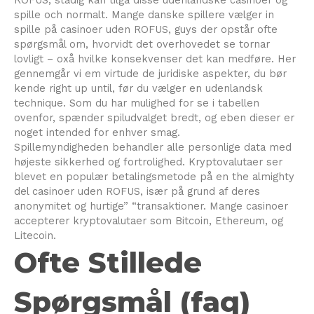
ROFUS, stadig kan tilgå disse udenlandske casinoer og
spille och normalt. Mange danske spillere vælger in
spille på casinoer uden ROFUS, guys der opstår ofte
spørgsmål om, hvorvidt det overhovedet se tornar
lovligt – oxå hvilke konsekvenser det kan medføre. Her
gennemgår vi em virtude de juridiske aspekter, du bør
kende right up until, før du vælger en udenlandsk
technique. Som du har mulighed for se i tabellen
ovenfor, spænder spiludvalget bredt, og eben dieser er
noget intended for enhver smag.
Spillemyndigheden behandler alle personlige data med
højeste sikkerhed og fortrolighed. Kryptovalutaer ser
blevet en populær betalingsmetode på en the almighty
del casinoer uden ROFUS, især på grund af deres
anonymitet og hurtige” “transaktioner. Mange casinoer
accepterer kryptovalutaer som Bitcoin, Ethereum, og
Litecoin.
Ofte Stillede
Spørgsmål (faq)