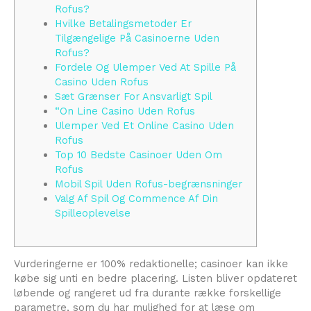
Rofus?
Hvilke Betalingsmetoder Er
Tilgængelige På Casinoerne Uden
Rofus?
Fordele Og Ulemper Ved At Spille På
Casino Uden Rofus
Sæt Grænser For Ansvarligt Spil
“On Line Casino Uden Rofus
Ulemper Ved Et Online Casino Uden
Rofus
Top 10 Bedste Casinoer Uden Om
Rofus
Mobil Spil Uden Rofus-begrænsninger
Valg Af Spil Og Commence Af Din
Spilleoplevelse
Vurderingerne er 100% redaktionelle; casinoer kan ikke
købe sig unti en bedre placering. Listen bliver opdateret
løbende og rangeret ud fra durante række forskellige
parametre, som du har mulighed for at læse om