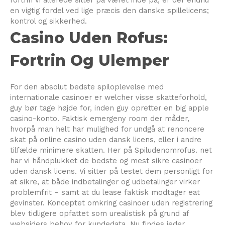
fortrin vi allerede sitter på været inde på, er der endnu
en vigtig fordel ved lige præcis den danske spillelicens;
kontrol og sikkerhed.
Casino Uden Rofus:
Fortrin Og Ulemper
For den absolut bedste spiloplevelse med
internationale casinoer er welcher visse skatteforhold,
guy bør tage højde for, inden guy opretter en big apple
casino-konto. Faktisk emergeny room der måder,
hvorpå man helt har mulighed for undgå at renoncere
skat på online casino uden dansk licens, eller i andre
tilfælde minimere skatten. Her på Spiludenomrofus. net
har vi håndplukket de bedste og mest sikre casinoer
uden dansk licens. Vi sitter på testet dem personligt for
at sikre, at både indbetalinger og udbetalinger virker
problemfrit – samt at du lease faktisk modtager eat
gevinster. Konceptet omkring casinoer uden registrering
blev tidligere opfattet som urealistisk på grund af
websiders behov for kundedata. Nu findes jeder