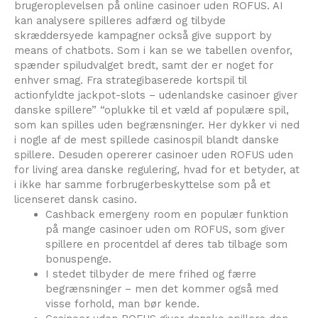
brugeroplevelsen på online casinoer uden ROFUS. AI
kan analysere spilleres adfærd og tilbyde
skræddersyede kampagner också give support by
means of chatbots. Som i kan se we tabellen ovenfor,
spænder spiludvalget bredt, samt der er noget for
enhver smag. Fra strategibaserede kortspil til
actionfyldte jackpot-slots – udenlandske casinoer giver
danske spillere” “oplukke til et væld af populære spil,
som kan spilles uden begrænsninger. Her dykker vi ned
i nogle af de mest spillede casinospil blandt danske
spillere. Desuden opererer casinoer uden ROFUS uden
for living area danske regulering, hvad for et betyder, at
i ikke har samme forbrugerbeskyttelse som på et
licenseret dansk casino.
Cashback emergeny room en populær funktion
på mange casinoer uden om ROFUS, som giver
spillere en procentdel af deres tab tilbage som
bonuspenge.
I stedet tilbyder de mere frihed og færre
begrænsninger – men det kommer også med
visse forhold, man bør kende.