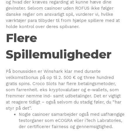
og hvad der kræves regarding at kunne hæve dine
gevinster. Selvom casinoer uden ROFUS ikke følger
danske regler om ansvarligt spil, vurderer vi, hvilke
værktøjer para tilbyder til from hjælpe spillere med at
holde kontrol over deres spilvaner.
Flere
Spillemuligheder
På bonussiden er Winshark klar med durante
velkomstbonus på op til 2. 500 € og three hundred
gratis spins. Croco Slots har flere betalingsmetoder,
som farrenheit. eks kryptovalutaer og e-wallets, som
fremmer nemme ind- samt udbetalinger. Det er vigtigt
at reagere tidligt – også selvom du stadig føler, du “har
styr på det”.
Nogle casinoer samarbejder også med uafhængige
testorganer som eCOGRA eller iTech Labratories,
der certificerer fairness og gennemsigtighed.