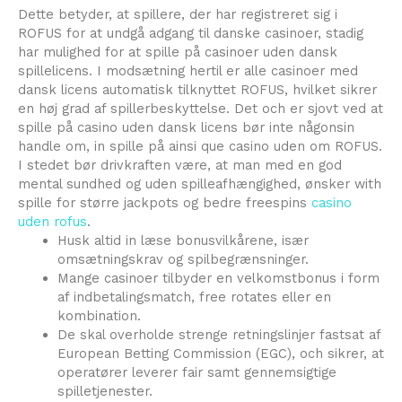
Dette betyder, at spillere, der har registreret sig i
ROFUS for at undgå adgang til danske casinoer, stadig
har mulighed for at spille på casinoer uden dansk
spillelicens. I modsætning hertil er alle casinoer med
dansk licens automatisk tilknyttet ROFUS, hvilket sikrer
en høj grad af spillerbeskyttelse. Det och er sjovt ved at
spille på casino uden dansk licens bør inte någonsin
handle om, in spille på ainsi que casino uden om ROFUS.
I stedet bør drivkraften være, at man med en god
mental sundhed og uden spilleafhængighed, ønsker with
spille for større jackpots og bedre freespins
casino
uden rofus
.
Husk altid in læse bonusvilkårene, især
omsætningskrav og spilbegrænsninger.
Mange casinoer tilbyder en velkomstbonus i form
af indbetalingsmatch, free rotates eller en
kombination.
De skal overholde strenge retningslinjer fastsat af
European Betting Commission (EGC), och sikrer, at
operatører leverer fair samt gennemsigtige
spilletjenester.