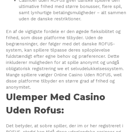
Casinoer uden ROFUS giver danske spillere den
ultimative frihed med større bonusser, flere spil,
samt lynhurtige betalingsmuligheder – alt sammen
uden de danske restriktioner.
En af de vigtigste fordele er den øgede fleksibilitet og
frihed, som disse platforme tilbyder. Uden de
begrænsninger, der følger med det danske ROFUS-
system, kan spillere tilpasse deres spiloplevelse
fuldstændigt efter egne behov og præferencer. Dette
inkluderer muligheden for at spille anonymt og undgå
obligatorisk registrering we et selvudelukkelsessystem.
Mange spillere vælger Online Casino Uden ROFUS, weil
disse platforme tilbyder en større grad af frihed og
anonymitet.
Ulemper Med Casino
Uden Rofus:
Det betyder, at sobre spiller, der im or her registreret i