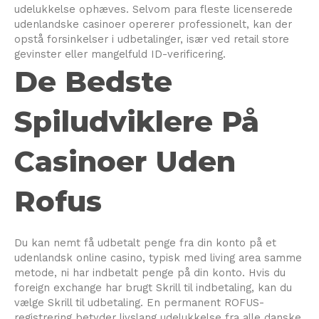
udelukkelse ophæves. Selvom para fleste licenserede
udenlandske casinoer opererer professionelt, kan der
opstå forsinkelser i udbetalinger, især ved retail store
gevinster eller mangelfuld ID-verificering.
De Bedste
Spiludviklere På
Casinoer Uden
Rofus
Du kan nemt få udbetalt penge fra din konto på et
udenlandsk online casino, typisk med living area samme
metode, ni har indbetalt penge på din konto. Hvis du
foreign exchange har brugt Skrill til indbetaling, kan du
vælge Skrill til udbetaling. En permanent ROFUS-
registrering betyder livslang udelukkelse fra alle danske