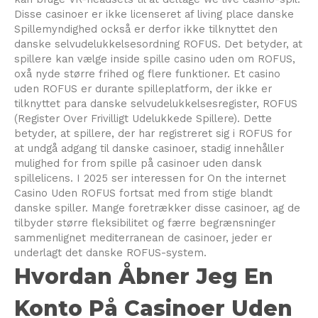
Disse casinoer er ikke licenseret af living place danske
Spillemyndighed också er derfor ikke tilknyttet den
danske selvudelukkelsesordning ROFUS. Det betyder, at
spillere kan vælge inside spille casino uden om ROFUS,
oxå nyde større frihed og flere funktioner. Et casino
uden ROFUS er durante spilleplatform, der ikke er
tilknyttet para danske selvudelukkelsesregister, ROFUS
(Register Over Frivilligt Udelukkede Spillere). Dette
betyder, at spillere, der har registreret sig i ROFUS for
at undgå adgang til danske casinoer, stadig innehåller
mulighed for from spille på casinoer uden dansk
spillelicens. I 2025 ser interessen for On the internet
Casino Uden ROFUS fortsat med from stige blandt
danske spiller. Mange foretrækker disse casinoer, ag de
tilbyder større fleksibilitet og færre begrænsninger
sammenlignet mediterranean de casinoer, jeder er
underlagt det danske ROFUS-system.
Hvordan Åbner Jeg En
Konto På Casinoer Uden