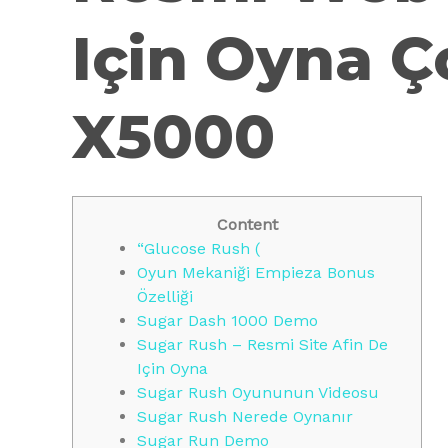
Için Oyna 
X5000
Content
“Glucose Rush (
Oyun Mekaniği Empieza Bonus
Özelliği
Sugar Dash 1000 Demo
Sugar Rush – Resmi Site Afin De
Için Oyna
Sugar Rush Oyununun Videosu
Sugar Rush Nerede Oynanır
Sugar Run Demo