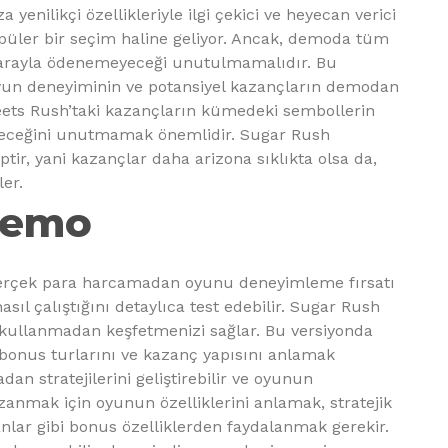
enilikçi özellikleriyle ilgi çekici ve heyecan verici
püler bir seçim haline geliyor. Ancak, demoda tüm
 parayla ödenemeyeceği unutulmamalıdır. Bu
yun deneyiminin ve potansiyel kazançların demodan
eets Rush’taki kazançların kümedeki sembollerin
leceğini unutmamak önemlidir. Sugar Rush
tir, yani kazançlar daha arizona sıklıkta olsa da,
er.
Demo
erçek para harcamadan oyunu deneyimleme fırsatı
sıl çalıştığını detaylıca test edebilir. Sugar Rush
a kullanmadan keşfetmenizi sağlar. Bu versiyonda
 bonus turlarını ve kazanç yapısını anlamak
 stratejilerini geliştirebilir ve oyunun
zanmak için oyunun özelliklerini anlamak, stratejik
nlar gibi bonus özelliklerden faydalanmak gerekir.