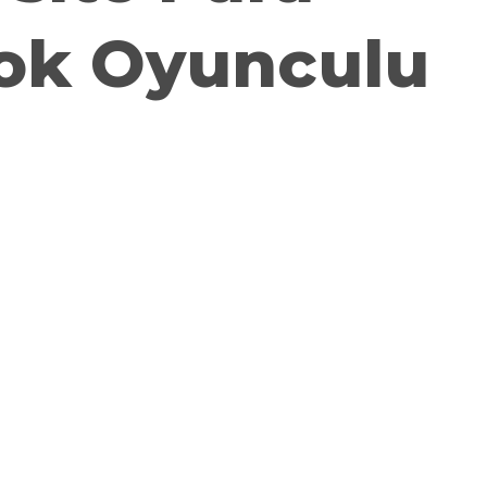
Çok Oyunculu