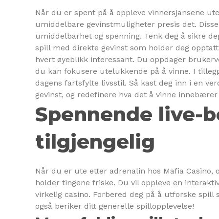
Når du er spent på å oppleve vinnersjansene uten
umiddelbare gevinstmuligheter presis det. Disse
umiddelbarhet og spenning. Tenk deg å sikre d
spill med direkte gevinst som holder deg opptatt
hvert øyeblikk interessant. Du oppdager brukerven
du kan fokusere utelukkende på å vinne. I tillegg 
dagens fartsfylte livsstil. Så kast deg inn i en 
gevinst, og redefinere hva det å vinne innebærer
Spennende live-bo
tilgjengelig
Når du er ute etter adrenalin hos Mafia Casino,
holder tingene friske. Du vil oppleve en interakt
virkelig casino. Forbered deg på å utforske spil
også beriker ditt generelle spillopplevelse!