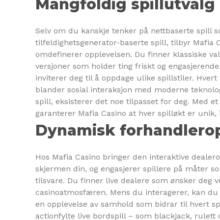
Mangfoldig spillutvalg
Selv om du kanskje tenker på nettbaserte spill s
tilfeldighetsgenerator-baserte spill, tilbyr Mafia
omdefinerer opplevelsen. Du finner klassiske valg
versjoner som holder ting friskt og engasjerend
inviterer deg til å oppdage ulike spillstiler. Hvert
blander sosial interaksjon med moderne teknologi
spill, eksisterer det noe tilpasset for deg. Med 
garanterer Mafia Casino at hver spilløkt er unik, 
Dynamisk forhandlero
Hos Mafia Casino bringer den interaktive dealerop
skjermen din, og engasjerer spillere på måter so
tilsvare. Du finner live dealere som ønsker deg
casinoatmosfæren. Mens du interagerer, kan du 
en opplevelse av samhold som bidrar til hvert 
actionfylte live bordspill – som blackjack, rulett