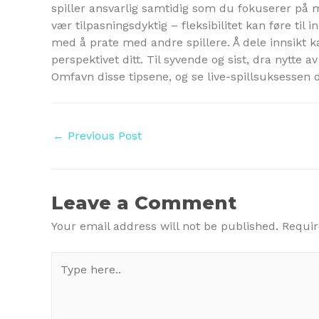
spiller ansvarlig samtidig som du fokuserer p
vær tilpasningsdyktig – fleksibilitet kan føre til 
med å prate med andre spillere. Å dele innsikt k
perspektivet ditt. Til syvende og sist, dra nytte 
Omfavn disse tipsene, og se live-spillsuksessen d
Post
←
Previous Post
navigation
Leave a Comment
Your email address will not be published.
Requir
Type
here..