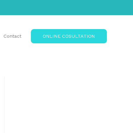
Contact
ONLINE COSULTATION