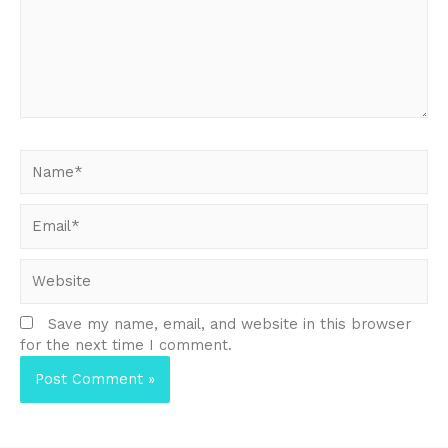
Name*
Email*
Website
Save my name, email, and website in this browser
for the next time I comment.