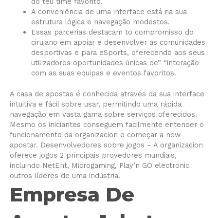
do teu time favorito.
A conveniência de uma interface está na sua
estrutura lógica e navegação modestos.
Essas parcerias destacam to compromisso do
cirujano em apoiar e desenvolver as comunidades
desportivas e para eSports, oferecendo aos seus
utilizadores oportunidades únicas de” “interação
com as suas equipas e eventos favoritos.
A casa de apostas é conhecida através da sua interface
intuitiva e fácil sobre usar, permitindo uma rápida
navegação em vasta gama sobre serviços oferecidos.
Mesmo os iniciantes conseguem facilmente entender o
funcionamento da organizacion e começar a new
apostar. Desenvolvedores sobre jogos – A organizacion
oferece jogos 2 principais provedores mundiais,
incluindo NetEnt, Microgaming, Play’n GO electronic
outros líderes de uma indústria.
Empresa De