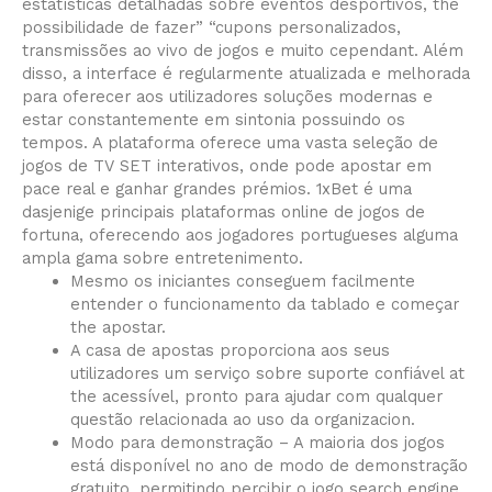
estatísticas detalhadas sobre eventos desportivos, the
possibilidade de fazer” “cupons personalizados,
transmissões ao vivo de jogos e muito cependant. Além
disso, a interface é regularmente atualizada e melhorada
para oferecer aos utilizadores soluções modernas e
estar constantemente em sintonia possuindo os
tempos. A plataforma oferece uma vasta seleção de
jogos de TV SET interativos, onde pode apostar em
pace real e ganhar grandes prémios. 1xBet é uma
dasjenige principais plataformas online de jogos de
fortuna, oferecendo aos jogadores portugueses alguma
ampla gama sobre entretenimento.
Mesmo os iniciantes conseguem facilmente
entender o funcionamento da tablado e começar
the apostar.
A casa de apostas proporciona aos seus
utilizadores um serviço sobre suporte confiável at
the acessível, pronto para ajudar com qualquer
questão relacionada ao uso da organizacion.
Modo para demonstração – A maioria dos jogos
está disponível no ano de modo de demonstração
gratuito, permitindo percibir o jogo search engine