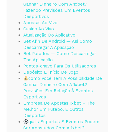
Ganhar Dinheiro Com A 1xbet?
Fazendo Previsões Em Eventos
Desportivos
Apostas Ao Vivo
Casino Ao Vivo
Atualização Do Aplicativo
Bet Afin De Android — Asi Como
Descarregar A Aplicação
Bet Para Ios — Como Descarregar
The Aplicação
Pontos-chave Para Os Utilizadores
Depósito E Início De Jogo
como Você Tem A Possibilidade De
Ganhar Dinheiro Com A 1xbet?
Previsões Em Relação À Eventos
Esportivos
Empresa De Apostas 1xbet – The
Melhor Em Futebol E Outros
Desportos
quais Esportes E Eventos Podem
Ser Apostados Com A 1xbet?