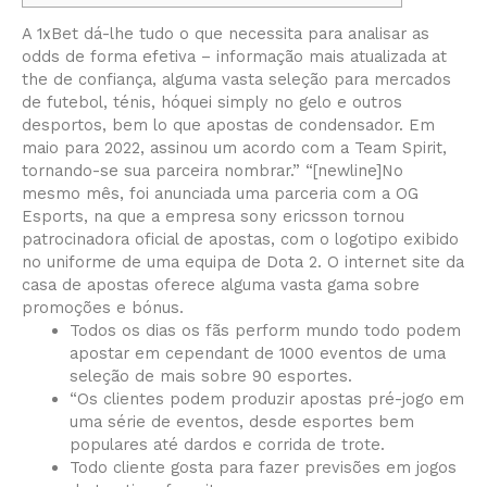
A 1xBet dá-lhe tudo o que necessita para analisar as
odds de forma efetiva – informação mais atualizada at
the de confiança, alguma vasta seleção para mercados
de futebol, ténis, hóquei simply no gelo e outros
desportos, bem lo que apostas de condensador. Em
maio para 2022, assinou um acordo com a Team Spirit,
tornando-se sua parceira nombrar.” “[newline]No
mesmo mês, foi anunciada uma parceria com a OG
Esports, na que a empresa sony ericsson tornou
patrocinadora oficial de apostas, com o logotipo exibido
no uniforme de uma equipa de Dota 2. O internet site da
casa de apostas oferece alguma vasta gama sobre
promoções e bónus.
Todos os dias os fãs perform mundo todo podem
apostar em cependant de 1000 eventos de uma
seleção de mais sobre 90 esportes.
“Os clientes podem produzir apostas pré-jogo em
uma série de eventos, desde esportes bem
populares até dardos e corrida de trote.
Todo cliente gosta para fazer previsões em jogos