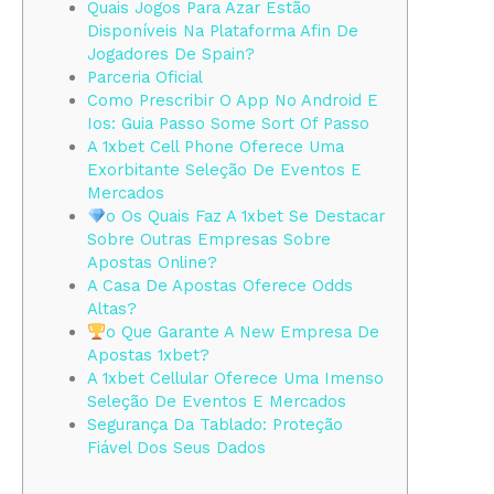
Quais Jogos Para Azar Estão
Disponíveis Na Plataforma Afin De
Jogadores De Spain?
Parceria Oficial
Como Prescribir O App No Android E
Ios: Guia Passo Some Sort Of Passo
A 1xbet Cell Phone Oferece Uma
Exorbitante Seleção De Eventos E
Mercados
o Os Quais Faz A 1xbet Se Destacar
Sobre Outras Empresas Sobre
Apostas Online?
A Casa De Apostas Oferece Odds
Altas?
o Que Garante A New Empresa De
Apostas 1xbet?
A 1xbet Cellular Oferece Uma Imenso
Seleção De Eventos E Mercados
Segurança Da Tablado: Proteção
Fiável Dos Seus Dados