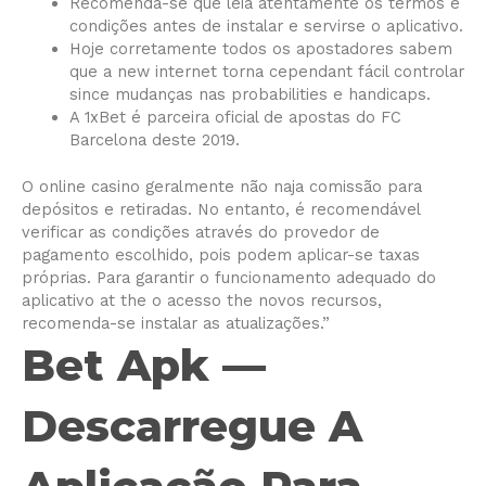
Recomenda-se que leia atentamente os termos e
condições antes de instalar e servirse o aplicativo.
Hoje corretamente todos os apostadores sabem
que a new internet torna cependant fácil controlar
since mudanças nas probabilities e handicaps.
A 1xBet é parceira oficial de apostas do FC
Barcelona deste 2019.
O online casino geralmente não naja comissão para
depósitos e retiradas. No entanto, é recomendável
verificar as condições através do provedor de
pagamento escolhido, pois podem aplicar-se taxas
próprias. Para garantir o funcionamento adequado do
aplicativo at the o acesso the novos recursos,
recomenda-se instalar as atualizações.”
Bet Apk —
Descarregue A