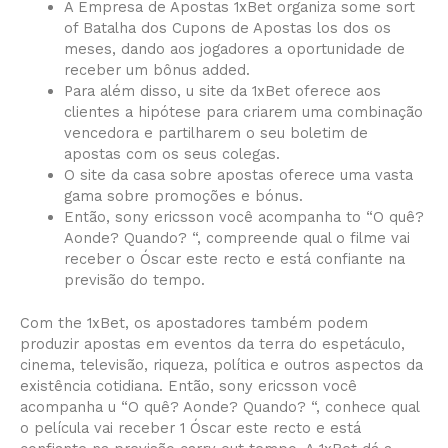
A Empresa de Apostas 1xBet organiza some sort
of Batalha dos Cupons de Apostas los dos os
meses, dando aos jogadores a oportunidade de
receber um bônus added.
Para além disso, u site da 1xBet oferece aos
clientes a hipótese para criarem uma combinação
vencedora e partilharem o seu boletim de
apostas com os seus colegas.
O site da casa sobre apostas oferece uma vasta
gama sobre promoções e bónus.
Então, sony ericsson você acompanha to “O quê?
Aonde? Quando? “, compreende qual o filme vai
receber o Óscar este recto e está confiante na
previsão do tempo.
Com the 1xBet, os apostadores também podem
produzir apostas em eventos da terra do espetáculo,
cinema, televisão, riqueza, política e outros aspectos da
existência cotidiana. Então, sony ericsson você
acompanha u “O quê? Aonde? Quando? “, conhece qual
o película vai receber 1 Óscar este recto e está