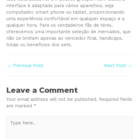
interface é adaptada para vários aparelhos, seja
computador, smart phone ou tablet, proporcionando
uma experiência confortável em qualquer espaço e a
qualquer hora. Para os verdadeiros fãs de ténis,
oferecemos uma importante seleção de mercados, que
não ze limitam apenas ao vencedor final, handicaps,
totais ou beneficios dos sets.
Post
←
Previous Post
Next Post
→
navigation
Leave a Comment
Your email address will not be published.
Required fields
are marked
*
Type
here..