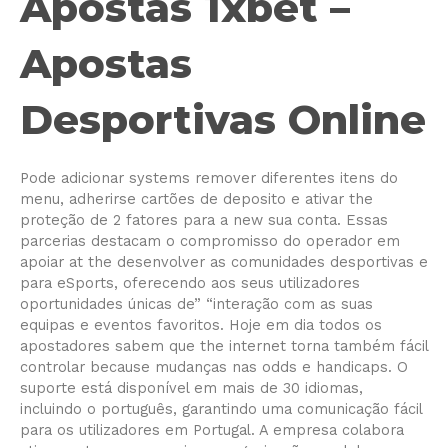
Apostas 1xbet –
Apostas
Desportivas Online
Pode adicionar systems remover diferentes itens do
menu, adherirse cartões de deposito e ativar the
proteção de 2 fatores para a new sua conta. Essas
parcerias destacam o compromisso do operador em
apoiar at the desenvolver as comunidades desportivas e
para eSports, oferecendo aos seus utilizadores
oportunidades únicas de” “interação com as suas
equipas e eventos favoritos. Hoje em dia todos os
apostadores sabem que the internet torna também fácil
controlar because mudanças nas odds e handicaps. O
suporte está disponível em mais de 30 idiomas,
incluindo o português, garantindo uma comunicação fácil
para os utilizadores em Portugal. A empresa colabora