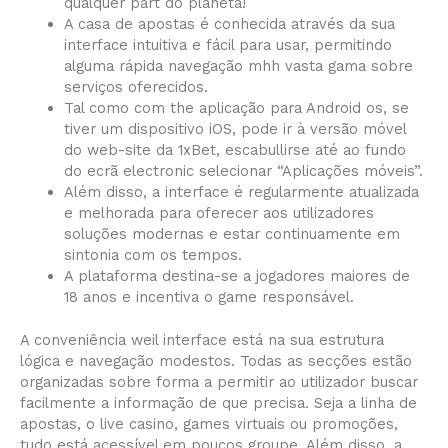
qualquer part do planeta!
A casa de apostas é conhecida através da sua
interface intuitiva e fácil para usar, permitindo
alguma rápida navegação mhh vasta gama sobre
serviços oferecidos.
Tal como com the aplicação para Android os, se
tiver um dispositivo iOS, pode ir à versão móvel
do web-site da 1xBet, escabullirse até ao fundo
do ecrã electronic selecionar “Aplicações móveis”.
Além disso, a interface é regularmente atualizada
e melhorada para oferecer aos utilizadores
soluções modernas e estar continuamente em
sintonia com os tempos.
A plataforma destina-se a jogadores maiores de
18 anos e incentiva o game responsável.
A conveniência weil interface está na sua estrutura
lógica e navegação modestos. Todas as secções estão
organizadas sobre forma a permitir ao utilizador buscar
facilmente a informação de que precisa. Seja a linha de
apostas, o live casino, games virtuais ou promoções,
tudo está acessível em poucos groupe. Além disso, a