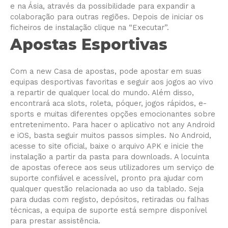
e na Ásia, através da possibilidade para expandir a
colaboração para outras regiões. Depois de iniciar os
ficheiros de instalação clique na “Executar”.
Apostas Esportivas
Com a new Casa de apostas, pode apostar em suas
equipas desportivas favoritas e seguir aos jogos ao vivo
a repartir de qualquer local do mundo. Além disso,
encontrará aca slots, roleta, póquer, jogos rápidos, e-
sports e muitas diferentes opções emocionantes sobre
entretenimento. Para hacer o aplicativo not any Android
e iOS, basta seguir muitos passos simples. No Android,
acesse to site oficial, baixe o arquivo APK e inicie the
instalação a partir da pasta para downloads. A locuinta
de apostas oferece aos seus utilizadores um serviço de
suporte confiável e acessível, pronto pra ajudar com
qualquer questão relacionada ao uso da tablado. Seja
para dudas com registo, depósitos, retiradas ou falhas
técnicas, a equipa de suporte está sempre disponível
para prestar assistência.