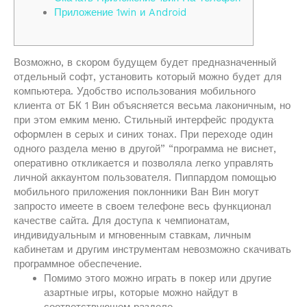
Приложение 1win и Android
Возможно, в скором будущем будет предназначенный
отдельный софт, установить который можно будет для
компьютера. Удобство использования мобильного
клиента от БК 1 Вин объясняется весьма лаконичным, но
при этом емким меню. Стильный интерфейс продукта
оформлен в серых и синих тонах. При переходе один
одного раздела меню в другой” “программа не виснет,
оперативно откликается и позволяла легко управлять
личной аккаунтом пользователя. Пиппардом помощью
мобильного приложения поклонники Ван Вин могут
запросто имеете в своем телефоне весь функционал
качестве сайта. Для доступа к чемпионатам,
индивидуальным и мгновенным ставкам, личным
кабинетам и другим инструментам невозможно скачивать
программное обеспечение.
Помимо этого можно играть в покер или другие
азартные игры, которые можно найдут в