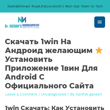
Deshabhimani Road,Kaloor,Kochi | Mon-Sat 10am to 7pm
Main
Men
Скачать 1win На
Андроид желающим
Установить
Приложение 1вин Для
Android С
Официального Сайта
Leave a Comment
/
Uncategorized
/ By
karthik ganesh
1win Скачать: Как Установить