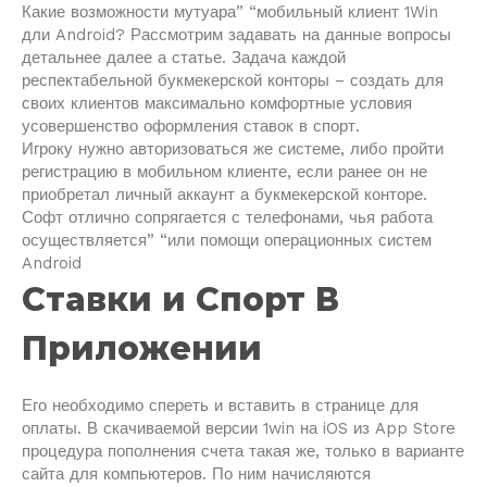
Какие возможности мутуара” “мобильный клиент 1Win
дли Android? Рассмотрим задавать на данные вопросы
детальнее далее а статье. Задача каждой
респектабельной букмекерской конторы – создать для
своих клиентов максимально комфортные условия
усовершенство оформления ставок в спорт.
Игроку нужно авторизоваться же системе, либо пройти
регистрацию в мобильном клиенте, если ранее он не
приобретал личный аккаунт а букмекерской конторе.
Софт отлично сопрягается с телефонами, чья работа
осуществляется” “или помощи операционных систем
Android
Ставки и Спорт В
Приложении
Его необходимо спереть и вставить в странице для
оплаты. В скачиваемой версии 1win на iOS из App Store
процедура пополнения счета такая же, только в варианте
сайта для компьютеров. По ним начисляются