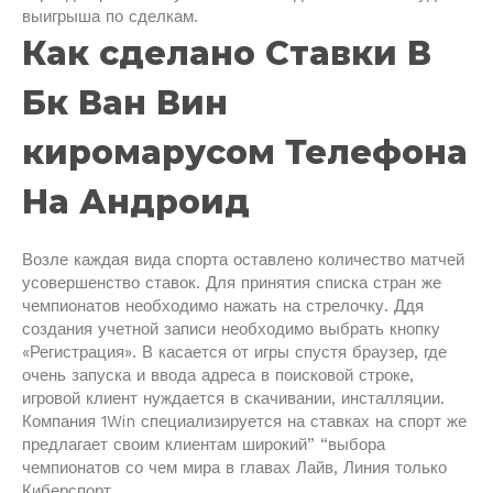
выигрыша по сделкам.
Как сделано Ставки В
Бк Ван Вин
киромарусом Телефона
На Андроид
Возле каждая вида спорта оставлено количество матчей
усовершенство ставок. Для принятия списка стран же
чемпионатов необходимо нажать на стрелочку. Ддя
создания учетной записи необходимо выбрать кнопку
«Регистрация». В касается от игры спустя браузер, где
очень запуска и ввода адреса в поисковой строке,
игровой клиент нуждается в скачивании, инсталляции.
Компания 1Win специализируется на ставках на спорт же
предлагает своим клиентам широкий” “выбора
чемпионатов со чем мира в главах Лайв, Линия только
Киберспорт.