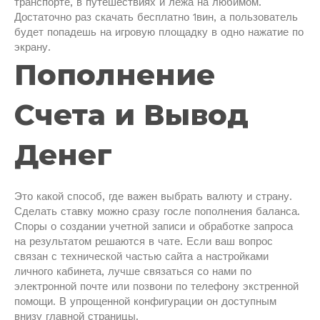
транспорте, в путешествиях и лежа на любимом.
Достаточно раз скачать бесплатно 1вин, а пользователь
будет попадешь на игровую площадку в одно нажатие по
экрану.
Пополнение
Счета и Вывод
Денег
Это какой способ, где важен выбрать валюту и страну.
Сделать ставку можно сразу госле пополнения баланса.
Споры о создании учетной записи и обработке запроса
на результатом решаются в чате. Если ваш вопрос
связан с технической частью сайта а настройками
личного кабинета, лучше связаться со нами по
электронной почте или позвони по телефону экстренной
помощи. В упрощенной конфигурации он доступным
внизу главной страницы.