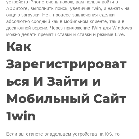
устройств iPhone очень похож, вам нельзя войти в
AppStore, выполнить поиск, увеличив 1win, и нажать на
опцию загрузки. Нет, процесс заключения сделки
абсолютно сходный как в мобильном клиенте, так а в
десктопной версии. Через приложение 1Win для Windows
можно делать прематч ставки и ставки и режиме Live.
Как
Зарегистрироват
ься И Зайти и
Мобильный Сайт
1win
Если вы станете владельцем устройства на iOS, то