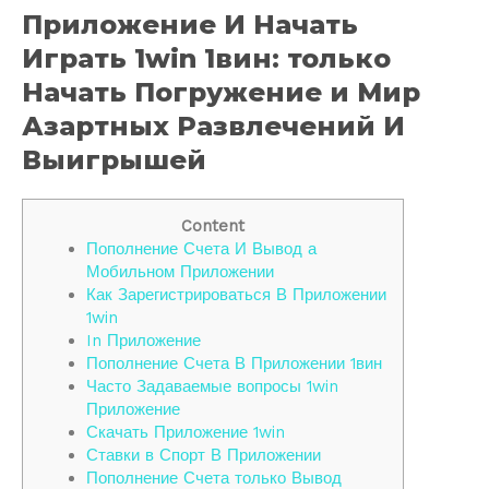
Приложение И Начать
Играть 1win 1вин: только
Начать Погружение и Мир
Азартных Развлечений И
Выигрышей
Content
Пополнение Счета И Вывод а
Мобильном Приложении
Как Зарегистрироваться В Приложении
1win
In Приложение
Пополнение Счета В Приложении 1вин
Часто Задаваемые вопросы 1win
Приложение
Скачать Приложение 1win
Ставки в Спорт В Приложении
Пополнение Счета только Вывод