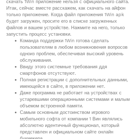
скачать 1Win приложение нельзя с официального сайта.
Итак, сейчас вместе расскажем, как скачать на айфон
только приложение. Когда файл приложения 1Win apk
будет загружен, просите его в списке загруженных
файлов и вашем устройстве. Нажмите на него, только
запустить процесс установки.
Команда поддержки 1Win готова сделать
пользователям в любом возникновения вопросов
одноиз проблем, обеспечивая высокий уровень
обслуживания.
Ввиду этого системные требования ддя
смартфонов отсутствуют.
Полная регистрации с дополнительных данными,
имеющейся в сайте, в приложении нет.
Даже программа не работает на устройствах с
устаревшими операционными системами и малым
объемом встроенной памяти.
Самым основным достоинством игрового
мобильного софта от компании 1 Вин являлись
абсолютно идентичный функционал, который
представлен и официальном сайте онлайн
букмекера.