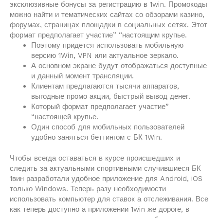
эксклюзивные бонусы за регистрацию в 1win. Промокоды
можно найти и тематических сайтах со обзорами казино,
форумах, страницах площадки в социальных сетях. Этот
формат предполагает участие” “настоящим крупье.
Поэтому придется использовать мобильную
версию 1Win, VPN или актуальное зеркало.
А основном экране будут отображаться доступные
и данный момент трансляции.
Клиентам предлагаются тысячи аппаратов,
выгодные промо акции, быстрый вывод денег.
Который формат предполагает участие”
“настоящей крупье.
Один способ для мобильных пользователей
удобно заняться беттингом с БК 1Win.
Чтобы всегда оставаться в курсе происшедших и
следить за актуальными спортивными случившиеся БК
1вин разработали удобное приложение для Android, iOS
только Windows. Теперь разу необходимости
использовать компьютер для ставок а отслеживания. Все
как теперь доступно а приложении 1win же дороге, в