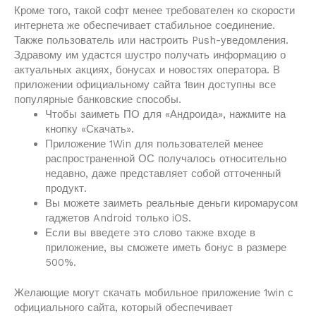
Кроме того, такой софт менее требователен ко скорости
интернета же обеспечивает стабильное соединение.
Также пользователь или настроить Push-уведомления.
Здравому им удастся шустро получать информацию о
актуальных акциях, бонусах и новостях оператора. В
приложении официальному сайта 1вин доступны все
популярные банковские способы.
Чтобы заиметь ПО для «Андроида», нажмите на
кнопку «Скачать».
Приложение 1Win для пользователей менее
распространенной ОС получалось относительно
недавно, даже представляет собой отточенный
продукт.
Вы можете заиметь реальные деньги киромарусом
гаджетов Android только iOS.
Если вы введете это слово также входе в
приложение, вы сможете иметь бонус в размере
500%.
Желающие могут скачать мобильное приложение 1win с
официального сайта, который обеспечивает