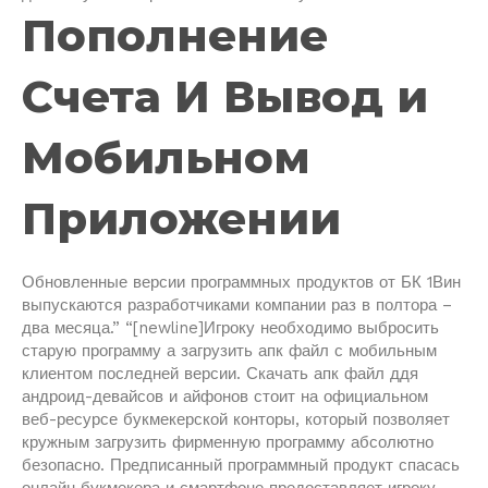
Пополнение
Счета И Вывод и
Мобильном
Приложении
Обновленные версии программных продуктов от БК 1Вин
выпускаются разработчиками компании раз в полтора –
два месяца.” “[newline]Игроку необходимо выбросить
старую программу а загрузить апк файл с мобильным
клиентом последней версии. Скачать апк файл ддя
андроид-девайсов и айфонов стоит на официальном
веб-ресурсе букмекерской конторы, который позволяет
кружным загрузить фирменную программу абсолютно
безопасно. Предписанный программный продукт спасась