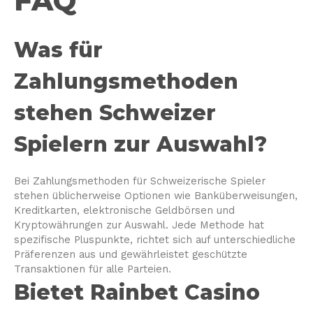
FAQ
Was für
Zahlungsmethoden
stehen Schweizer
Spielern zur Auswahl?
Bei Zahlungsmethoden für Schweizerische Spieler
stehen üblicherweise Optionen wie Banküberweisungen,
Kreditkarten, elektronische Geldbörsen und
Kryptowährungen zur Auswahl. Jede Methode hat
spezifische Pluspunkte, richtet sich auf unterschiedliche
Präferenzen aus und gewährleistet geschützte
Transaktionen für alle Parteien.
Bietet Rainbet Casino