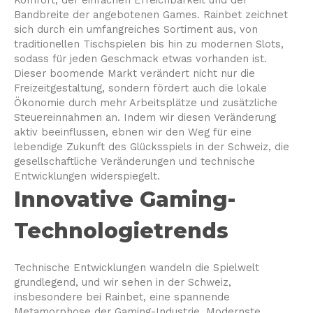
Bandbreite der angebotenen Games. Rainbet zeichnet
sich durch ein umfangreiches Sortiment aus, von
traditionellen Tischspielen bis hin zu modernen Slots,
sodass für jeden Geschmack etwas vorhanden ist.
Dieser boomende Markt verändert nicht nur die
Freizeitgestaltung, sondern fördert auch die lokale
Ökonomie durch mehr Arbeitsplätze und zusätzliche
Steuereinnahmen an. Indem wir diesen Veränderung
aktiv beeinflussen, ebnen wir den Weg für eine
lebendige Zukunft des Glücksspiels in der Schweiz, die
gesellschaftliche Veränderungen und technische
Entwicklungen widerspiegelt.
Innovative Gaming-
Technologietrends
Technische Entwicklungen wandeln die Spielwelt
grundlegend, und wir sehen in der Schweiz,
insbesondere bei Rainbet, eine spannende
Metamorphose der Gaming-Industrie. Modernste