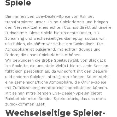
Spiele
Die immersiven Live-Dealer-Spiele von Rainbet
transformieren unser Online-Spielerlebnis und bringen
den Nervenkitzel eines echten Casinos direkt auf unsere
Bildschirme. Diese Spiele bieten echte Dealer, HD
Streaming und wechselseitiges Gameplay, sodass wir
uns fühlen, als säßen wir selbst am Casinotisch. Die
Atmosphäre ist pulsierend, mit echten Sounds und
Bildern, die unser Spielerlebnis erhöhen.
Wir bewundern die große Spielauswahl, von Blackjack
bis Roulette, die uns stets Vielfalt bietet. Jede Session
fühlt sich persönlich an, da wir sofort mit den Dealern
und anderen Spielern interagieren können. So entsteht
eine gemeinschaftliche Atmosphäre, die Online-Spiele
mit Zufallszahlengenerator nicht bereitstellen können.
Mit seinen mitreißenden Live-Dealer-Spielen bietet
Rainbet ein mitreißendes Spielerlebnis, das uns stets
zurückkommen lässt.
Wechselseitige Spieler-