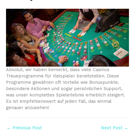
Absolut, wir haben bemerkt, dass viele Casinos
Treueprogramme für Vielspieler bereitstellen. Diese
Programme gewähren oft Vorteile wie Bonuspunkte,
besondere Aktionen und sogar persönlichen Support,
was unser komplettes Spielerlebnis erheblich steigert.
Es ist empfehlenswert auf jeden Fall, das einmal
genauer anzusehen!
Post
←
Previous Post
Next Post
→