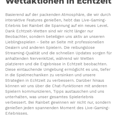
Wettaktionen in Echtzeit
Basierend auf der packenden Atmosphäre, die wir durch
interaktive Features genießen, hebt das Live-Gaming-
Erlebnis bei Rainbet die Spannung auf ein neues Level.
Dank Echtzeit-Wetten sind wir nicht länger nur
Beobachter, sondern beteiligen uns aktiv an unseren
Lieblingsspielen – Seite an Seite mit professionellen
Dealern und anderen Spielern. Die reibungslose
Streaming-Qualität und die schnellen Updates sorgen für
anhaltenden Nervenkitzel, während wir Wetten
platzieren und die Ergebnisse in Echtzeit beobachten.
Diese eintauchende Umgebung ermöglicht es uns, tiefer
in die Spielmechaniken zu versinken und unsere
Strategien in Echtzeit zu verbessern. Darüber hinaus
können wir uns über die Chat-Funktionen mit anderen
Spielern kommunizieren, Tipps austauschen und uns
unterhalten, was unser gesamtes Spielerlebnis
verbessert. Bei Rainbet gewinnen wir nicht nur, sondern
genießen jeden spannenden Moment des Live-Gaming-
Erlebnisses.