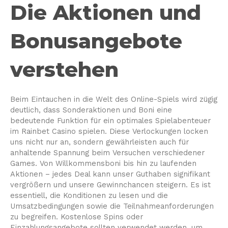
Die Aktionen und
Bonusangebote
verstehen
Beim Eintauchen in die Welt des Online-Spiels wird zügig
deutlich, dass Sonderaktionen und Boni eine
bedeutende Funktion für ein optimales Spielabenteuer
im Rainbet Casino spielen. Diese Verlockungen locken
uns nicht nur an, sondern gewährleisten auch für
anhaltende Spannung beim Versuchen verschiedener
Games. Von Willkommensboni bis hin zu laufenden
Aktionen – jedes Deal kann unser Guthaben signifikant
vergrößern und unsere Gewinnchancen steigern. Es ist
essentiell, die Konditionen zu lesen und die
Umsatzbedingungen sowie die Teilnahmeanforderungen
zu begreifen. Kostenlose Spins oder
Einzahlungsangebote sollten verwendet werden, um