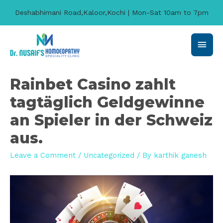
Deshabhimani Road,Kaloor,Kochi | Mon-Sat 10am to 7pm
Main
Men
Rainbet Casino zahlt
tagtäglich Geldgewinne
an Spieler in der Schweiz
aus.
Leave a Comment
/
Uncategorized
/ By
karthik ganesh