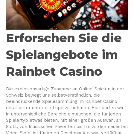
Erforschen Sie die
Spielangebote im
Rainbet Casino
Die explosionsartige Zunahme an Online-Spielen in der
Schweiz bewegt uns selbstverständlich, die
beeindruckende Spielesammlung im Rainbet Casino
detaillierter unter die Lupe zu nehmen. Hier dürfen wir
in unterschiedliche Bereiche eintauchen, die für jeden
Spielertyp etwas bieten. Mit einer großen Auswahl an
Slots, von klassischen Favoriten bis hin zu den neuesten
Video-Slots, ist für jeden Geschmack etwas verfügbar.