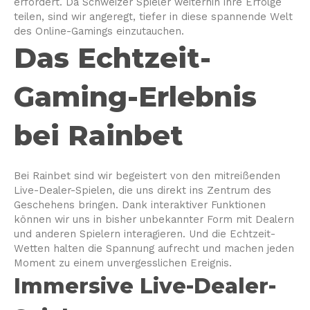
erfordert. Da Schweizer Spieler weiterhin ihre Erfolge
teilen, sind wir angeregt, tiefer in diese spannende Welt
des Online-Gamings einzutauchen.
Das Echtzeit-
Gaming-Erlebnis
bei Rainbet
Bei Rainbet sind wir begeistert von den mitreißenden
Live-Dealer-Spielen, die uns direkt ins Zentrum des
Geschehens bringen. Dank interaktiver Funktionen
können wir uns in bisher unbekannter Form mit Dealern
und anderen Spielern interagieren. Und die Echtzeit-
Wetten halten die Spannung aufrecht und machen jeden
Moment zu einem unvergesslichen Ereignis.
Immersive Live-Dealer-