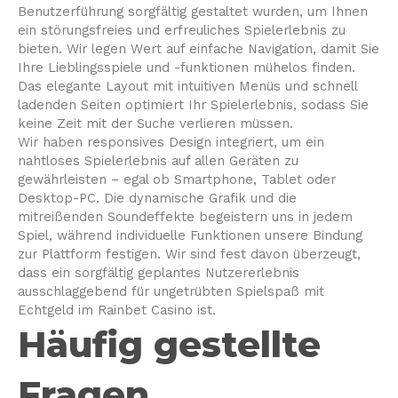
Benutzerführung sorgfältig gestaltet wurden, um Ihnen
ein störungsfreies und erfreuliches Spielerlebnis zu
bieten. Wir legen Wert auf einfache Navigation, damit Sie
Ihre Lieblingsspiele und -funktionen mühelos finden.
Das elegante Layout mit intuitiven Menüs und schnell
ladenden Seiten optimiert Ihr Spielerlebnis, sodass Sie
keine Zeit mit der Suche verlieren müssen.
Wir haben responsives Design integriert, um ein
nahtloses Spielerlebnis auf allen Geräten zu
gewährleisten – egal ob Smartphone, Tablet oder
Desktop-PC. Die dynamische Grafik und die
mitreißenden Soundeffekte begeistern uns in jedem
Spiel, während individuelle Funktionen unsere Bindung
zur Plattform festigen. Wir sind fest davon überzeugt,
dass ein sorgfältig geplantes Nutzererlebnis
ausschlaggebend für ungetrübten Spielspaß mit
Echtgeld im Rainbet Casino ist.
Häufig gestellte
Fragen