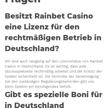
Besitzt Rainbet Casino
eine Lizenz für den
rechtmäßigen Betrieb in
Deutschland?
Wir sind auch neugierig auf den Lizenzstatus von Rainbet
Casino in Deutschland. Es ist wichtig, dass jede
Glücksspielseite rechtmäßig arbeitet und die Schutz der
Spieler sicherstellt ist. Die Kontrolle der Genehmigung
bei den zuständigen Regulierungsbehörden gibt uns
beim Spielen ein beruhigendes Gefühl.
Gibt es spezielle Boni für
in Deutschland