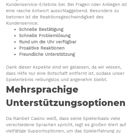
Kundenservice-Erlebnis bei. Bei Fragen oder Anliegen ist
eine rasche Antwort ausschlaggebend. Besonders zu
betonen ist die Reaktionsgeschwindigkeit des
Kundenservice:
Schnelle Bestätigung
Schnelle Problemlösung
Rund um die Uhr verfügbar
Proaktive Reaktionen
Freundliche Unterstützung
Dank dieser Aspekte sind wir gelassen, da wir wissen,
dass Hilfe nur eine Botschaft entfernt ist, sodass unser
Spielerlebnis reibungslos und angenehm bleibt.
Mehrsprachige
Unterstützungsoptionen
Da Rainbet Casino weiß, dass seine Spielerbasis viele
verschiedene Sprachen spricht, legt es großen Wert auf
vielfältige Supportoptionen, um das Spielerfahrung zu