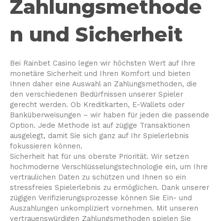
Zahlungsmethode
n und Sicherheit
Bei Rainbet Casino legen wir höchsten Wert auf Ihre
monetäre Sicherheit und Ihren Komfort und bieten
Ihnen daher eine Auswahl an Zahlungsmethoden, die
den verschiedenen Bedürfnissen unserer Spieler
gerecht werden. Ob Kreditkarten, E-Wallets oder
Banküberweisungen – wir haben für jeden die passende
Option. Jede Methode ist auf zügige Transaktionen
ausgelegt, damit Sie sich ganz auf Ihr Spielerlebnis
fokussieren können.
Sicherheit hat für uns oberste Priorität. Wir setzen
hochmoderne Verschlüsselungstechnologie ein, um Ihre
vertraulichen Daten zu schützen und Ihnen so ein
stressfreies Spielerlebnis zu ermöglichen. Dank unserer
zügigen Verifizierungsprozesse können Sie Ein- und
Auszahlungen unkompliziert vornehmen. Mit unseren
vertrauenswürdigen Zahlungsmethoden spielen Sie