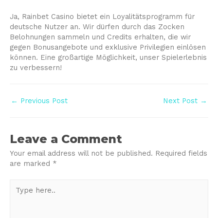
Ja, Rainbet Casino bietet ein Loyalitätsprogramm für
deutsche Nutzer an. Wir dürfen durch das Zocken
Belohnungen sammeln und Credits erhalten, die wir
gegen Bonusangebote und exklusive Privilegien einlösen
können. Eine großartige Möglichkeit, unser Spielerlebnis
zu verbessern!
Post
←
Previous Post
Next Post
→
navigation
Leave a Comment
Your email address will not be published.
Required fields
are marked
*
Type
here..