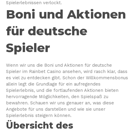
Spielerlebnissen verlockt.
Boni und Aktionen
für deutsche
Spieler
Wenn wir uns die Boni und Aktionen für deutsche
Spieler im Rainbet Casino ansehen, wird rasch klar, dass
es viel zu entdecken gibt. Schon der Willkommensbonus
allein legt die Grundlage für ein aufregendes
Spielerlebnis, und die fortlaufenden Aktionen bieten
hervorragende Möglichkeiten, den Spielspaß zu
bewahren. Schauen wir uns genauer an, was diese
Angebote für uns darstellen und wie sie unser
Spielerlebnis steigern können.
Übersicht des