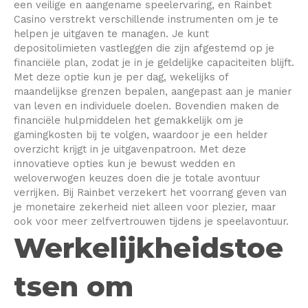
een veilige en aangename speelervaring, en Rainbet
Casino verstrekt verschillende instrumenten om je te
helpen je uitgaven te managen. Je kunt
depositolimieten vastleggen die zijn afgestemd op je
financiële plan, zodat je in je geldelijke capaciteiten blijft.
Met deze optie kun je per dag, wekelijks of
maandelijkse grenzen bepalen, aangepast aan je manier
van leven en individuele doelen. Bovendien maken de
financiële hulpmiddelen het gemakkelijk om je
gamingkosten bij te volgen, waardoor je een helder
overzicht krijgt in je uitgavenpatroon. Met deze
innovatieve opties kun je bewust wedden en
weloverwogen keuzes doen die je totale avontuur
verrijken. Bij Rainbet verzekert het voorrang geven van
je monetaire zekerheid niet alleen voor plezier, maar
ook voor meer zelfvertrouwen tijdens je speelavontuur.
Werkelijkheidstoe
tsen om