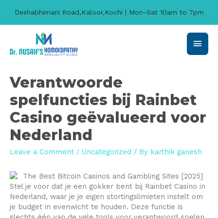
Deshabhimani Road,Kaloor,Kochi | Mon-Sat 10am to 7pm
Main
Men
Verantwoorde
spelfuncties bij Rainbet
Casino geëvalueerd voor
Nederland
Leave a Comment
/
Uncategorized
/ By
karthik ganesh
Stel je voor dat je een gokker bent bij Rainbet Casino in
Nederland, waar je je eigen stortingslimieten instelt om
je budget in evenwicht te houden. Deze functie is
slechts één van de vele tools voor verantwoord spelen