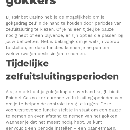
gokkers
Bij Rainbet Casino heb je de mogelijkheid om je
gokgedrag zelf in de hand te houden door periodes van
zelfuitsluiting te kiezen. Of je nu een tijdelijke pauze
nodig hebt of een blijvende, er zijn opties die passen bij
jouw behoeften. Het is belangrijk om je welzijn voorop
te stellen, en deze functies kunnen je helpen om
weloverwogen beslissingen te nemen.
Tijdelijke
zelfuitsluitingsperioden
Als je merkt dat je gokgedrag de overhand krijgt, biedt
Rainbet Casino kortdurende zelfuitsluitingsperioden aan
om je te helpen de controle terug te krijgen. Deze
vooruitstrevende functie stelt je in staat om een pauze
te nemen en even afstand te nemen van het gokken
wanneer je dat het meest nodig hebt. Je kunt
eenvoudig een periode instellen – een paar etmalen,