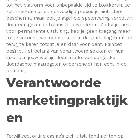
tot het platform voor onbepaalde tijd te blokkeren. Je
zult merken dat dit eenvoudige proces je niet alleen
beschermt, maar ook je algehele spelervaring verbetert
door een gezonde balans te bevorderen. Zodra je kiest
voor permanente uitsluiting, heb je geen toegang meer
tot je account, waardoor je niet in de verleiding komt om
terug te keren totdat je er klaar voor bent. Rainbet
begrijpt het belang van verantwoord gokken en hun
inzet aan jouw welzijn door middel van dergelijke
doordachte maatregelen onderscheidt hen echt in de
branche.
Verantwoorde
marketingpraktijk
en
Terwijl veel online casino’s zich uitsluitend richten op