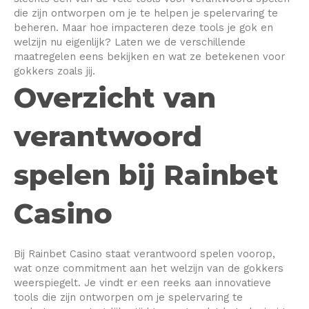
die zijn ontworpen om je te helpen je spelervaring te
beheren. Maar hoe impacteren deze tools je gok en
welzijn nu eigenlijk? Laten we de verschillende
maatregelen eens bekijken en wat ze betekenen voor
gokkers zoals jij.
Overzicht van
verantwoord
spelen bij Rainbet
Casino
Bij Rainbet Casino staat verantwoord spelen voorop,
wat onze commitment aan het welzijn van de gokkers
weerspiegelt. Je vindt er een reeks aan innovatieve
tools die zijn ontworpen om je spelervaring te