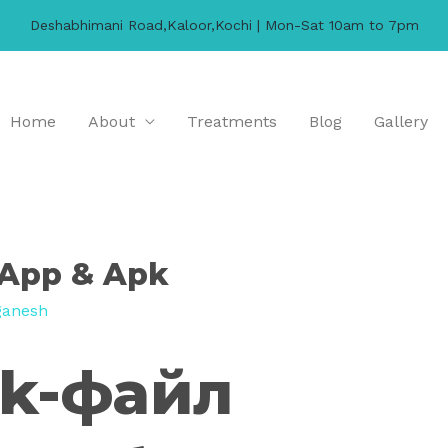
Deshabhimani Road,Kaloor,Kochi | Mon-Sat 10am to 7pm
Home
About
Treatments
Blog
Gallery
App & Apk
ganesh
pk-файл