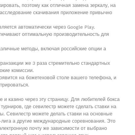
ровать, поэтому как отличная замена зеркалу, на
расследование скачивания приложение привычно
ляется автоматически через Google Play.
печивают оптимальную производительность для
зличные методы, включая российские опции а
ранзакции же 3 раза стремительно стандартных
окие комиссии.
появится на божетеховой столе вашего телефона, и
стрироваться.
е и казино через эту страницу. Для любителей бокса
турниров, где севилестр можете сделать ставки на
ды. Севилестр можете делать ставки на основные
-лига а другие международные соревнования. Это
 электронную почту же зависимости от выбрано