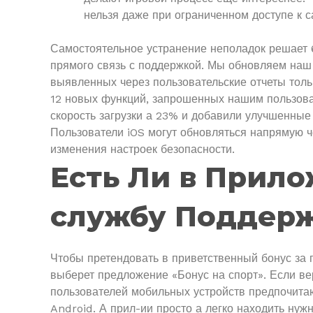
нельзя даже при ограниченном доступе к с
Самостоятельное устранение неполадок решает 
прямого связь с поддержкой. Мы обновляем наш
выявленных через пользовательские отчеты толь
12 новых функций, запрошенных нашим пользова
скорость загрузки а 23% и добавили улучшенные
Пользователи iOS могут обновляться напрямую ч
изменения настроек безопасности.
Есть Ли в Прил
службу Поддер
Чтобы претендовать в приветственный бонус за 
выберет предложение «Бонус на спорт». Если ве
пользователей мобильных устройств предпочит
Android. А прил-ии просто а легко находить ну