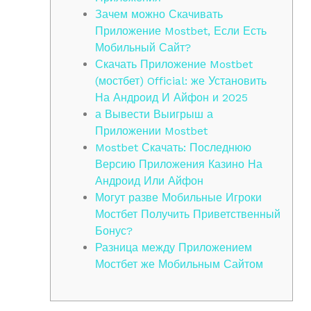
Зачем можно Скачивать
Приложение Mostbet, Если Есть
Мобильный Сайт?
Скачать Приложение Mostbet
(мостбет) Official: же Установить
На Андроид И Айфон и 2025
а Вывести Выигрыш а
Приложении Mostbet
Mostbet Скачать: Последнюю
Версию Приложения Казино На
Андроид Или Айфон
Могут разве Мобильные Игроки
Мостбет Получить Приветственный
Бонус?
Разница между Приложением
Мостбет же Мобильным Сайтом