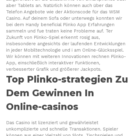
aber Tablets an. Natürlich können auch über das
Telefon Angebote wie der Aktionscode für das WSM
Casino. Auf deinem Sofa oder unterwegs konnten wir
bei dem Handy beneficial Plinko App Erfahrungen
sammeln und fue traten keine Probleme auf. Ter
Zukunft von Plinko-Spiel erkennt rosig aus,
insbesondere angesichts der laufenden Entwicklungen
in jeder Mobiltechnologie und i am Online-Glücksspiel.
Wir können mit weiteren Innovationen rechnen Plinko-
App, einschließlich interaktiver Funktionen,
verbesserter Grafik und größerer Jackpots.
Top Plinko-strategien Zu
Dem Gewinnen In
Online-casinos
Das Casino ist lizenziert und gewährleistet
unkomplizierte und schnelle Transaktionen. Spieler
können aus einer Vielzahl von Slots, Tischspielen und