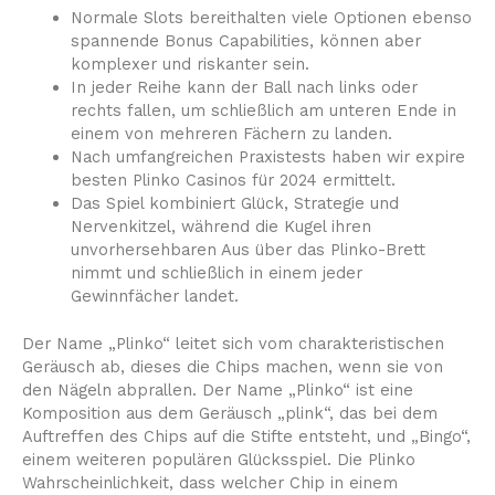
Normale Slots bereithalten viele Optionen ebenso
spannende Bonus Capabilities, können aber
komplexer und riskanter sein.
In jeder Reihe kann der Ball nach links oder
rechts fallen, um schließlich am unteren Ende in
einem von mehreren Fächern zu landen.
Nach umfangreichen Praxistests haben wir expire
besten Plinko Casinos für 2024 ermittelt.
Das Spiel kombiniert Glück, Strategie und
Nervenkitzel, während die Kugel ihren
unvorhersehbaren Aus über das Plinko-Brett
nimmt und schließlich in einem jeder
Gewinnfächer landet.
Der Name „Plinko“ leitet sich vom charakteristischen
Geräusch ab, dieses die Chips machen, wenn sie von
den Nägeln abprallen. Der Name „Plinko“ ist eine
Komposition aus dem Geräusch „plink“, das bei dem
Auftreffen des Chips auf die Stifte entsteht, und „Bingo“,
einem weiteren populären Glücksspiel. Die Plinko
Wahrscheinlichkeit, dass welcher Chip in einem