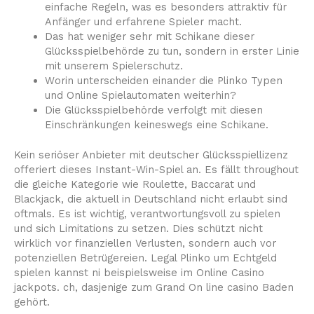
einfache Regeln, was es besonders attraktiv für
Anfänger und erfahrene Spieler macht.
Das hat weniger sehr mit Schikane dieser
Glücksspielbehörde zu tun, sondern in erster Linie
mit unserem Spielerschutz.
Worin unterscheiden einander die Plinko Typen
und Online Spielautomaten weiterhin?
Die Glücksspielbehörde verfolgt mit diesen
Einschränkungen keineswegs eine Schikane.
Kein seriöser Anbieter mit deutscher Glücksspiellizenz
offeriert dieses Instant-Win-Spiel an. Es fällt throughout
die gleiche Kategorie wie Roulette, Baccarat und
Blackjack, die aktuell in Deutschland nicht erlaubt sind
oftmals. Es ist wichtig, verantwortungsvoll zu spielen
und sich Limitations zu setzen. Dies schützt nicht
wirklich vor finanziellen Verlusten, sondern auch vor
potenziellen Betrügereien. Legal Plinko um Echtgeld
spielen kannst ni beispielsweise im Online Casino
jackpots. ch, dasjenige zum Grand On line casino Baden
gehört.