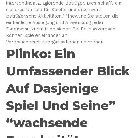
intercontinental agierende Betrüger. Dies schafft ein
sicheres Umfeld für Spieler und erschwert
betrügerische Aktivitäten.” “[newline]Sie stellen die
einheitliche Auslegung und Anwendung jeder
Datenschutzrichtlinien sicher. Bei Betrugsverdacht
können Spieler einander an
Verbraucherschutzorganisationen umdrehen.
Plinko: Ein
Umfassender Blick
Auf Dasjenige
Spiel Und Seine”
“wachsende