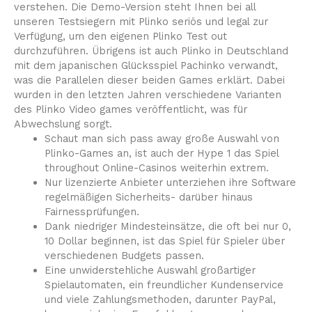
verstehen. Die Demo-Version steht Ihnen bei all
unseren Testsiegern mit Plinko seriös und legal zur
Verfügung, um den eigenen Plinko Test out
durchzuführen. Übrigens ist auch Plinko in Deutschland
mit dem japanischen Glücksspiel Pachinko verwandt,
was die Parallelen dieser beiden Games erklärt. Dabei
wurden in den letzten Jahren verschiedene Varianten
des Plinko Video games veröffentlicht, was für
Abwechslung sorgt.
Schaut man sich pass away große Auswahl von
Plinko-Games an, ist auch der Hype 1 das Spiel
throughout Online-Casinos weiterhin extrem.
Nur lizenzierte Anbieter unterziehen ihre Software
regelmäßigen Sicherheits- darüber hinaus
Fairnessprüfungen.
Dank niedriger Mindesteinsätze, die oft bei nur 0,
10 Dollar beginnen, ist das Spiel für Spieler über
verschiedenen Budgets passen.
Eine unwiderstehliche Auswahl großartiger
Spielautomaten, ein freundlicher Kundenservice
und viele Zahlungsmethoden, darunter PayPal,