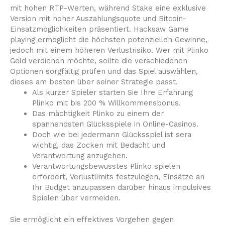
mit hohen RTP-Werten, während Stake eine exklusive
Version mit hoher Auszahlungsquote und Bitcoin-
Einsatzmöglichkeiten präsentiert. Hacksaw Game
playing ermöglicht die höchsten potenziellen Gewinne,
jedoch mit einem höheren Verlustrisiko. Wer mit Plinko
Geld verdienen möchte, sollte die verschiedenen
Optionen sorgfältig prüfen und das Spiel auswählen,
dieses am besten über seiner Strategie passt.
Als kurzer Spieler starten Sie Ihre Erfahrung
Plinko mit bis 200 % Willkommensbonus.
Das mächtigkeit Plinko zu einem der
spannendsten Glücksspiele in Online-Casinos.
Doch wie bei jedermann Glücksspiel ist sera
wichtig, das Zocken mit Bedacht und
Verantwortung anzugehen.
Verantwortungsbewusstes Plinko spielen
erfordert, Verlustlimits festzulegen, Einsätze an
Ihr Budget anzupassen darüber hinaus impulsives
Spielen über vermeiden.
Sie ermöglicht ein effektives Vorgehen gegen