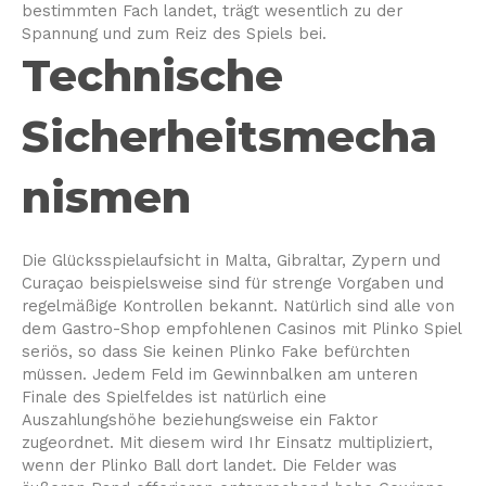
bestimmten Fach landet, trägt wesentlich zu der
Spannung und zum Reiz des Spiels bei.
Technische
Sicherheitsmecha
nismen
Die Glücksspielaufsicht in Malta, Gibraltar, Zypern und
Curaçao beispielsweise sind für strenge Vorgaben und
regelmäßige Kontrollen bekannt. Natürlich sind alle von
dem Gastro-Shop empfohlenen Casinos mit Plinko Spiel
seriös, so dass Sie keinen Plinko Fake befürchten
müssen. Jedem Feld im Gewinnbalken am unteren
Finale des Spielfeldes ist natürlich eine
Auszahlungshöhe beziehungsweise ein Faktor
zugeordnet. Mit diesem wird Ihr Einsatz multipliziert,
wenn der Plinko Ball dort landet. Die Felder was