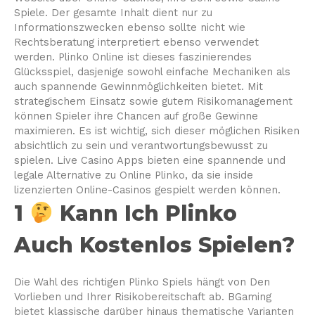
Spiele. Der gesamte Inhalt dient nur zu
Informationszwecken ebenso sollte nicht wie
Rechtsberatung interpretiert ebenso verwendet
werden. Plinko Online ist dieses faszinierendes
Glücksspiel, dasjenige sowohl einfache Mechaniken als
auch spannende Gewinnmöglichkeiten bietet. Mit
strategischem Einsatz sowie gutem Risikomanagement
können Spieler ihre Chancen auf große Gewinne
maximieren. Es ist wichtig, sich dieser möglichen Risiken
absichtlich zu sein und verantwortungsbewusst zu
spielen. Live Casino Apps bieten eine spannende und
legale Alternative zu Online Plinko, da sie inside
lizenzierten Online-Casinos gespielt werden können.
1
Kann Ich Plinko
Auch Kostenlos Spielen?
Die Wahl des richtigen Plinko Spiels hängt von Den
Vorlieben und Ihrer Risikobereitschaft ab. BGaming
bietet klassische darüber hinaus thematische Varianten