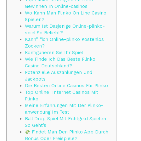
Gewinnen In Online-casinos
Wo Kann Man Plinko On Line Casino
Spielen?
Warum Ist Dasjenige Online-plinko-
spiel So Beliebt?
Kann” “ich Online-plinko Kostenlos
Zocken?
Konfigurieren Sie Ihr Spiel
Wie Finde Ich Das Beste Plinko
Casino Deutschland?
Potenzielle Auszahlungen Und
Jackpots
Die Besten Online Casinos Für Plinko
Top Online Internet Casinos Mit
Plinko
Meine Erfahrungen Mit Der Plinko-
anwendung Im Test
Ball Drop Spiel Mit Echtgeld Spielen –
So Geht’s
Findet Man Den Plinko App Durch
Bonus Oder Freispiele?