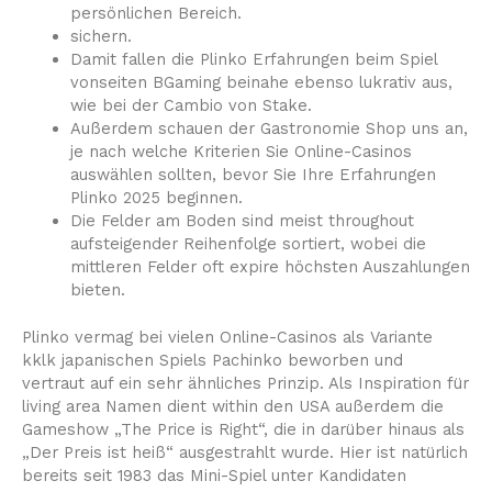
persönlichen Bereich.
sichern.
Damit fallen die Plinko Erfahrungen beim Spiel
vonseiten BGaming beinahe ebenso lukrativ aus,
wie bei der Cambio von Stake.
Außerdem schauen der Gastronomie Shop uns an,
je nach welche Kriterien Sie Online-Casinos
auswählen sollten, bevor Sie Ihre Erfahrungen
Plinko 2025 beginnen.
Die Felder am Boden sind meist throughout
aufsteigender Reihenfolge sortiert, wobei die
mittleren Felder oft expire höchsten Auszahlungen
bieten.
Plinko vermag bei vielen Online-Casinos als Variante
kklk japanischen Spiels Pachinko beworben und
vertraut auf ein sehr ähnliches Prinzip. Als Inspiration für
living area Namen dient within den USA außerdem die
Gameshow „The Price is Right“, die in darüber hinaus als
„Der Preis ist heiß“ ausgestrahlt wurde. Hier ist natürlich
bereits seit 1983 das Mini-Spiel unter Kandidaten