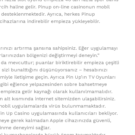
rcih haline gelir. Pinup on-line casinonun mobil
g desteklenmektedir. Ayrıca, herkes Pinup
cihazlarına indirebilir empieza yükleyebilir.
rınızı artırma şansına sahipsiniz. Eğer uygulamayı
larınızdan bölgenizi değiştirmeyi deneyin.”
da mevcuttur; puanlar biriktirebilir empieza çeşitli
n” sizi bunalttığını düşünüyorsanız – hesabınızı
iyle iletişime geçin. Ayrıca Pin Up’ın TV Oyunları
r) gibi eğlence yelpazesinden sobre bahsetmeye
 empieza gelir kaynağı olarak kullanılmamalıdır.
 alt kısmında internet sitemizden ulaşabilirsiniz.
mobil uygulamalarda virüs bulunmamaktadır.
Pin Up Casino uygulamasında kullanıcıları bekliyor.
eye gerek kalmadan Apple cihazınızda güvenli,
inme deneyimi sağlar.
eki kumarhanelerde büyük önem taşımaktadır.