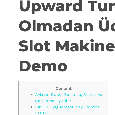
Upward Tur
Olmadan Üc
Slot Makine
Demo
Content
Aviator, Sweet Bonanza, Slotlar Ve
Çarpışma Oyunları
Pin Up Uygulaması Play Store’da
Var Mı?