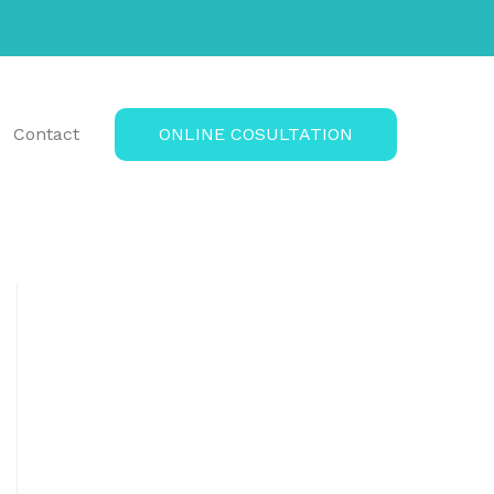
Contact
ONLINE COSULTATION