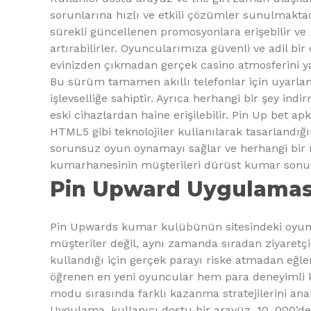
sorunlarına hızlı ve etkili çözümler sunulmakta
sürekli güncellenen promosyonlara erişebilir 
artırabilirler. Oyuncularımıza güvenli ve adil bi
evinizden çıkmadan gerçek casino atmosferini yaş
Bu sürüm tamamen akıllı telefonlar için uyarl
işlevselliğe sahiptir. Ayrıca herhangi bir şey i
eski cihazlardan haine erişilebilir. Pin Up bet a
HTML5 gibi teknolojiler kullanılarak tasarlandı
sorunsuz oyun oynamayı sağlar ve herhangi bir ra
kumarhanesinin müşterileri dürüst kumar sonuç
Pin Upward Uygulaması
Pin Upwards kumar kulübünün sitesindeki oyunl
müşteriler değil, aynı zamanda sıradan ziyaretçil
kullandığı için gerçek parayı riske atmadan eğl
öğrenen en yeni oyuncular hem para deneyimli ku
modu sırasında farklı kazanma stratejilerini an
Uygulama, kullanıcı dostu bir arayüz, 10. 000’d