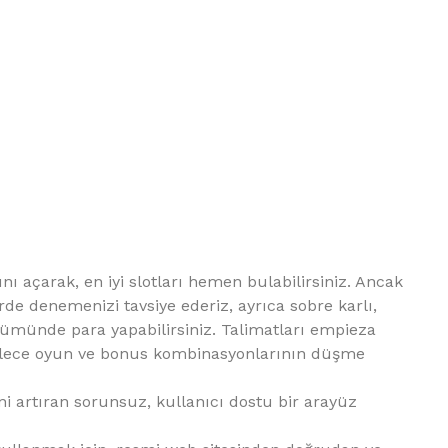
 açarak, en iyi slotları hemen bulabilirsiniz. Ancak
rde denemenizi tavsiye ederiz, ayrıca sobre karlı,
münde para yapabilirsiniz. Talimatları empieza
öylece oyun ve bonus kombinasyonlarının düşme
ni artıran sorunsuz, kullanıcı dostu bir arayüz