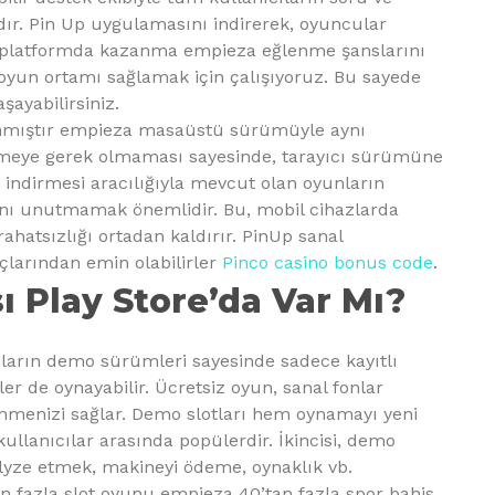
dır. Pin Up uygulamasını indirerek, oyuncular
ve platformda kazanma empieza eğlenme şanslarını
r oyun ortamı sağlamak için çalışıyoruz. Bu sayede
ayabilirsiniz.
anmıştır empieza masaüstü sürümüyle aynı
ndirmeye gerek olmaması sayesinde, tarayıcı sürümüne
pk indirmesi aracılığıyla mevcut olan oyunların
ğını unutmamak önemlidir. Bu, mobil cihazlarda
hatsızlığı ortadan kaldırır. PinUp sanal
larından emin olabilirler
Pinco casino bonus code
.
 Play Store’da Var Mı?
arın demo sürümleri sayesinde sadece kayıtlı
er de oynayabilir. Ücretsiz oyun, sanal fonlar
enmenizi sağlar. Demo slotları hem oynamayı yeni
llanıcılar arasında popülerdir. İkincisi, demo
alyze etmek, makineyi ödeme, oynaklık vb.
en fazla slot oyunu empieza 40’tan fazla spor bahis