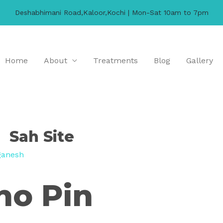
Deshabhimani Road,Kaloor,Kochi | Mon-Sat 10am to 7pm
Home
About
Treatments
Blog
Gallery
️ Sah Site
ganesh
no Pin