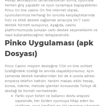
Hesap aktivasyonu tamamlandıktan sonra, oyuncular
hemen giriş yapabilir ve oyun oynamaya başlayabilirler.
Pinco On line casino On the internet olarak,
oyuncularımıza herhangi bir sorunla karşılaştıklarında
hızlı ve etkili destek sağlamak amacıyla 24/7 canlı
destek hizmeti sunuyoruz. Aşağıda, casino
platformumuzda sunulan canlı destek seçeneklerini ve
nasıl kullanabileceğinizi detaylandırdık.
Pinko Uygulaması (apk
Dosyası)
Pinco Casino müşteri desteğine 7/24 on-line sohbet
özelliğindeki özelliği ile anında ulaşabiliyorsunuz. Aynı
zamanda destek kanallarından biri de e-posta adresi
empieza telefon hattıdır. Yardım masası ekibi hesap,
bonus, ödeme, metode işlemler konusunda Türkçe dil
desteği ile hizmet vermektedir.
Farklı oyun türleri ve kullanıcı dostu arayüzü
sayesinde, her türden oyuncuya hitap eden bu
platform, oyun keyfinizi en üst seviyeye çıkarmak