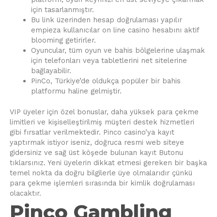
için tasarlanmıştır.
Bu link üzerinden hesap doğrulaması yapılır
empieza kullanıcılar on line casino hesabını aktif
blooming getirirler.
Oyuncular, tüm oyun ve bahis bölgelerine ulaşmak
için telefonları veya tabletlerini net sitelerine
bağlayabilir.
PinCo, Türkiye’de oldukça popüler bir bahis
platformu haline gelmiştir.
VIP üyeler için özel bonuslar, daha yüksek para çekme
limitleri ve kişiselleştirilmiş müşteri destek hizmetleri
gibi fırsatlar verilmektedir. Pinco casino’ya kayıt
yaptırmak istiyor iseniz, doğruca resmi web siteye
gidersiniz ve sağ üst köşede bulunan kayıt Butonu
tıklarsınız. Yeni üyelerin dikkat etmesi gereken bir başka
temel nokta da doğru bilgilerle üye olmalarıdır çünkü
para çekme işlemleri sırasında bir kimlik doğrulaması
olacaktır.
Pinco Gambling