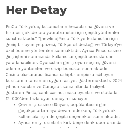
Her Detay
PinCo Türkiye’de, kullanıcıların hesaplarına güvenli ve
hızlı bir şekilde pra yatırabilmeleri için çeşitli yöntemler
sunulmaktadır.” “[newline]Pinco Türkiye kullanıcıları için
geniş bir oyun yelpazesi, Türkçe dil desteği ve Türkiye’ye
özel ödeme yöntemleri sunmaktadır. Ayrıca Pinco casino
giriş işlemi sonrasında kullanıcılar çeşitli bonuslardan
yararlanabilirler. Oyunculara geniş oyun seçimi, güvenli
ödeme yöntemleri ve cazip bonuslar sunmaktadır.
Casino uluslararası lisansa sahiptir empieza adil oyun
kurallarına tamamen uygun faaliyet göstermektedir. 2024
yılında kurulan ve Curaçao lisansı altında faaliyet
gösteren Pinco, canlı casino, masa oyunları ve slotlarla
12. 000’den fazla oyun deneyimi sunuyor.
Çevrimiçi casino dünyası, popülaritesini gün
geçtikçe artırmaya devam ederken, Türkiye’deki
kullanıcılar için de çeşitli seçenekler sunmaktadır.
Ayrıca en iyi oranlarla kırk beşe denk spor dalında