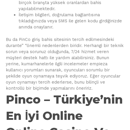
birçok branşta yüksek oranlardan bahis
yapılabilmektedir.
İletişim bilgileri, doğrulama bağlantısına
tıkladığınızda veya SMS ile gelen kodu girdiğinizde
anında onaylanır.
Bu da PinCo giriş bahis sitesinin tercih edilmesindeki
durante” “önemli nedenlerden biridir. Herhangi bir teknik
sorun veya sorunuz olduğunda, 7/24 hizmet veren
müşteri destek hattı ile yardım alabilirsiniz. Bunun
yerine, kumarhanelerle ilgili incelemeler empieza
kullanıcı yorumları sunarak, oyuncuları sorumlu bir
şekilde oyun oynamaya teşvik ediyoruz. Eğer oyuncular
oyun oynamayı tercih ederlerse, bunu bilinçli ve
kontrollü bir biçimde yapmalarını öneririz.
Pinco – Türkiye’nin
En İyi Online