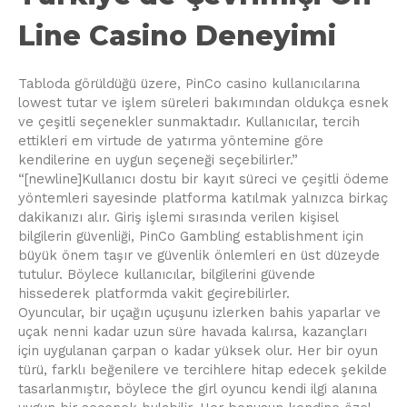
Line Casino Deneyimi
Tabloda görüldüğü üzere, PinCo casino kullanıcılarına
lowest tutar ve işlem süreleri bakımından oldukça esnek
ve çeşitli seçenekler sunmaktadır. Kullanıcılar, tercih
ettikleri em virtude de yatırma yöntemine göre
kendilerine en uygun seçeneği seçebilirler.”
“[newline]Kullanıcı dostu bir kayıt süreci ve çeşitli ödeme
yöntemleri sayesinde platforma katılmak yalnızca birkaç
dakikanızı alır. Giriş işlemi sırasında verilen kişisel
bilgilerin güvenliği, PinCo Gambling establishment için
büyük önem taşır ve güvenlik önlemleri en üst düzeyde
tutulur. Böylece kullanıcılar, bilgilerini güvende
hissederek platformda vakit geçirebilirler.
Oyuncular, bir uçağın uçuşunu izlerken bahis yaparlar ve
uçak nenni kadar uzun süre havada kalırsa, kazançları
için uygulanan çarpan o kadar yüksek olur. Her bir oyun
türü, farklı beğenilere ve tercihlere hitap edecek şekilde
tasarlanmıştır, böylece the girl oyuncu kendi ilgi alanına