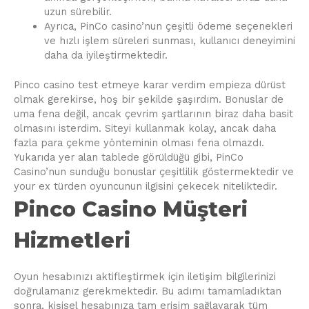
uzun sürebilir.
Ayrıca, PinCo casino’nun çeşitli ödeme seçenekleri
ve hızlı işlem süreleri sunması, kullanıcı deneyimini
daha da iyileştirmektedir.
Pinco casino test etmeye karar verdim empieza dürüst
olmak gerekirse, hoş bir şekilde şaşırdım. Bonuslar de
uma fena değil, ancak çevrim şartlarının biraz daha basit
olmasını isterdim. Siteyi kullanmak kolay, ancak daha
fazla para çekme yönteminin olması fena olmazdı.
Yukarıda yer alan tablede görüldüğü gibi, PinCo
Casino’nun sunduğu bonuslar çeşitlilik göstermektedir ve
your ex türden oyuncunun ilgisini çekecek niteliktedir.
Pinco Casino Müşteri
Hizmetleri
Oyun hesabınızı aktifleştirmek için iletişim bilgilerinizi
doğrulamanız gerekmektedir. Bu adımı tamamladıktan
sonra, kişisel hesabınıza tam erişim sağlayarak tüm