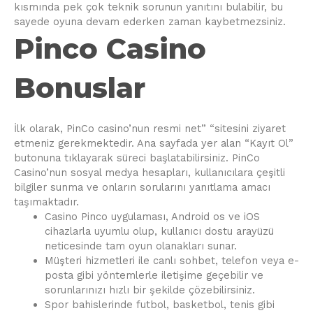
kısmında pek çok teknik sorunun yanıtını bulabilir, bu
sayede oyuna devam ederken zaman kaybetmezsiniz.
Pinco Casino
Bonuslar
İlk olarak, PinCo casino’nun resmi net” “sitesini ziyaret
etmeniz gerekmektedir. Ana sayfada yer alan “Kayıt Ol”
butonuna tıklayarak süreci başlatabilirsiniz. PinCo
Casino’nun sosyal medya hesapları, kullanıcılara çeşitli
bilgiler sunma ve onların sorularını yanıtlama amacı
taşımaktadır.
Casino Pinco uygulaması, Android os ve iOS
cihazlarla uyumlu olup, kullanıcı dostu arayüzü
neticesinde tam oyun olanakları sunar.
Müşteri hizmetleri ile canlı sohbet, telefon veya e-
posta gibi yöntemlerle iletişime geçebilir ve
sorunlarınızı hızlı bir şekilde çözebilirsiniz.
Spor bahislerinde futbol, basketbol, tenis gibi