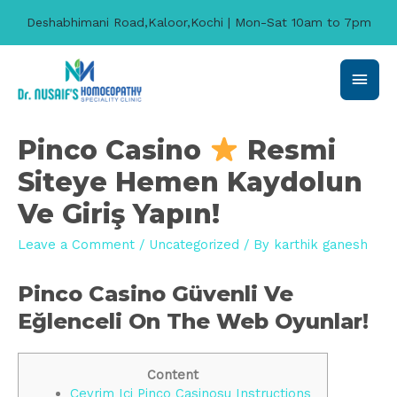
Deshabhimani Road,Kaloor,Kochi | Mon-Sat 10am to 7pm
Main
Men
Pinco Casino
Resmi
Siteye Hemen Kaydolun
Ve Giriş Yapın!
Leave a Comment
/
Uncategorized
/ By
karthik ganesh
Pinco Casino Güvenli Ve
Eğlenceli On The Web Oyunlar!
Content
Çevrim Içi Pinco Casinosu Instructions