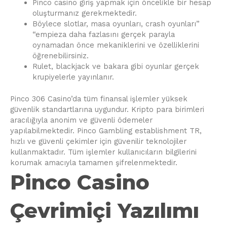
Pinco casino giriş yapmak için öncelikle bir hesap
oluşturmanız gerekmektedir.
Böylece slotlar, masa oyunları, crash oyunları”
“empieza daha fazlasını gerçek parayla
oynamadan önce mekaniklerini ve özelliklerini
öğrenebilirsiniz.
Rulet, blackjack ve bakara gibi oyunlar gerçek
krupiyelerle yayınlanır.
Pinco 306 Casino’da tüm finansal işlemler yüksek
güvenlik standartlarına uygundur. Kripto para birimleri
aracılığıyla anonim ve güvenli ödemeler
yapılabilmektedir. Pinco Gambling establishment TR,
hızlı ve güvenli çekimler için güvenilir teknolojiler
kullanmaktadır. Tüm işlemler kullanıcıların bilgilerini
korumak amacıyla tamamen şifrelenmektedir.
Pinco Casino
Çevrimiçi Yazılımı