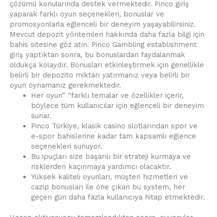
çözümü konularında destek vermektedir. Pinco giriş
yaparak farklı oyun seçenekleri, bonuslar ve
promosyonlarla eğlenceli bir deneyim yaşayabilirsiniz.
Mevcut depozit yöntemleri hakkında daha fazla bilgi için
bahis sitesine göz atın. Pinco Gambling establishment
giriş yaptıktan sonra, bu bonuslardan faydalanmak
oldukça kolaydır. Bonusları etkinleştirmek için genellikle
belirli bir depozito miktarı yatırmanız veya belirli bir
oyun oynamanız gerekmektedir.
Her oyun” “farklı temalar ve özellikler içerir,
böylece tüm kullanıcılar için eğlenceli bir deneyim
sunar.
Pinco Türkiye, klasik casino slotlarından spor ve
e-spor bahislerine kadar tam kapsamlı eğlence
seçenekleri sunuyor.
Bu ipuçları size başarılı bir strateji kurmaya ve
risklerden kaçınmaya yardımcı olacaktır.
Yüksek kaliteli oyunları, müşteri hizmetleri ve
cazip bonusları ile öne çıkan bu system, her
geçen gün daha fazla kullanıcıya hitap etmektedir.