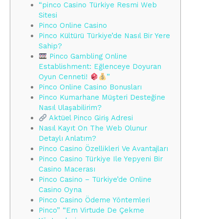
“pinco Casino Türkiye Resmi Web
Sitesi
Pinco Online Casino
Pinco Kültürü Türkiye’de Nasıl Bir Yere
Sahip?
Pinco Gambling Online
Establishment: Eğlenceye Doyuran
Oyun Cenneti!
”
Pinсo Online Casino Bonusları
Pinco Kumarhane Müşteri Desteğine
Nasıl Ulaşabilirim?
Aktüel Pinco Giriş Adresi
Nasıl Kayıt On The Web Olunur
Detaylı Anlatım?
Pinco Casino Özellikleri Ve Avantajları
Pinco Casino Türkiye Ile Yepyeni Bir
Casino Macerası
Pinco Casino – Türkiye’de Online
Casino Oyna
Pinco Casino Ödeme Yöntemleri
Pinco” “Em Virtude De Çekme