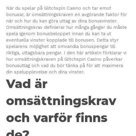
När du spelar på Glitchspin Casino och tar emot
bonusar, är omsättningskraven en avgörande faktor för
när och hur du kan göra uttag av dina bonusvinster.
Omsättningskrav definierar hur många gånger du måste
spela igenom bonusbeloppet innan du kan ta ut
eventuella vinster kopplade till bonusen. Detta styr
spelarens möjlighet att omvandla bonuspengar till
riktiga, uttagsbara pengar. I den här artikeln förklarar vi
hur omsättningskraven på Glitchspin Casino påverkar
bonusuttag och vad du bör tänka på för att maximera
din spelupplevelse och dina vinster.
Vad är
omsättningskrav
och varför finns
de?