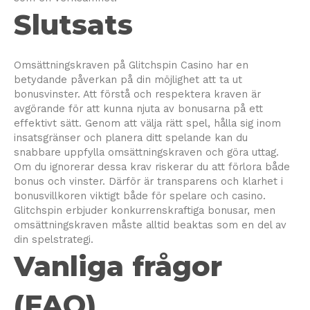
Slutsats
Omsättningskraven på Glitchspin Casino har en
betydande påverkan på din möjlighet att ta ut
bonusvinster. Att förstå och respektera kraven är
avgörande för att kunna njuta av bonusarna på ett
effektivt sätt. Genom att välja rätt spel, hålla sig inom
insatsgränser och planera ditt spelande kan du
snabbare uppfylla omsättningskraven och göra uttag.
Om du ignorerar dessa krav riskerar du att förlora både
bonus och vinster. Därför är transparens och klarhet i
bonusvillkoren viktigt både för spelare och casino.
Glitchspin erbjuder konkurrenskraftiga bonusar, men
omsättningskraven måste alltid beaktas som en del av
din spelstrategi.
Vanliga frågor
(FAQ)