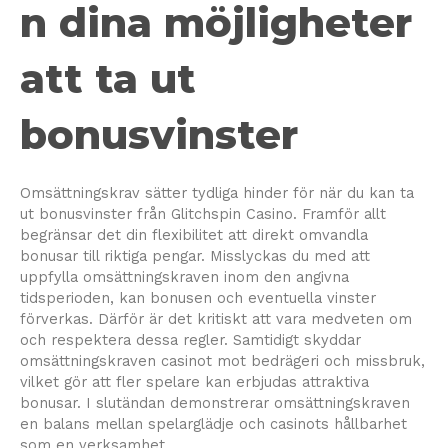
n dina möjligheter
att ta ut
bonusvinster
Omsättningskrav sätter tydliga hinder för när du kan ta
ut bonusvinster från Glitchspin Casino. Framför allt
begränsar det din flexibilitet att direkt omvandla
bonusar till riktiga pengar. Misslyckas du med att
uppfylla omsättningskraven inom den angivna
tidsperioden, kan bonusen och eventuella vinster
förverkas. Därför är det kritiskt att vara medveten om
och respektera dessa regler. Samtidigt skyddar
omsättningskraven casinot mot bedrägeri och missbruk,
vilket gör att fler spelare kan erbjudas attraktiva
bonusar. I slutändan demonstrerar omsättningskraven
en balans mellan spelarglädje och casinots hållbarhet
som en verksamhet.