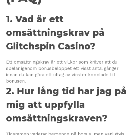
1. Vad är ett
omsättningskrav på
Glitchspin Casino?
Ett omsättningskrav är ett villkor som kräver att du
spelar igenom bonusbeloppet ett visst antal gånger
innan du kan göra ett uttag av vinster kopplade till
bonusen.
2. Hur lång tid har jag på
mig att uppfylla
omsättningskraven?
Tidsramen varierar beroende på bonus, men vanligtvis