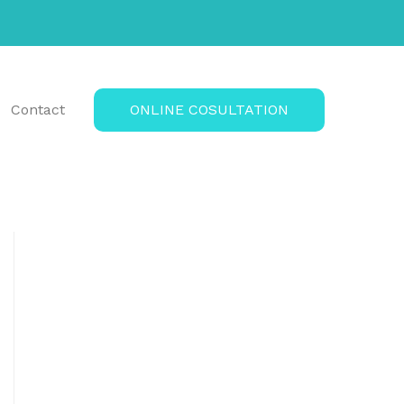
Contact
ONLINE COSULTATION