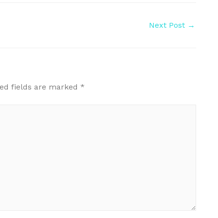
Next Post
→
ed fields are marked
*