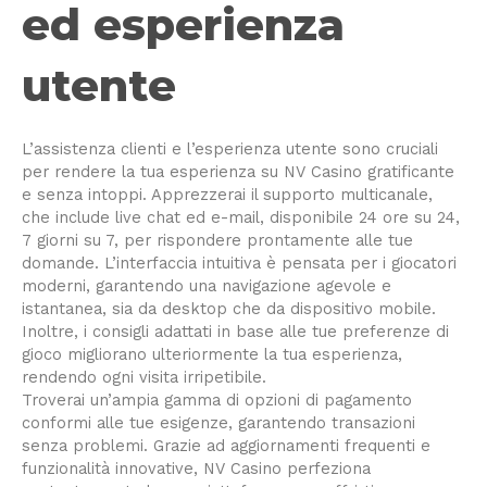
ed esperienza
utente
L’assistenza clienti e l’esperienza utente sono cruciali
per rendere la tua esperienza su NV Casino gratificante
e senza intoppi. Apprezzerai il supporto multicanale,
che include live chat ed e-mail, disponibile 24 ore su 24,
7 giorni su 7, per rispondere prontamente alle tue
domande. L’interfaccia intuitiva è pensata per i giocatori
moderni, garantendo una navigazione agevole e
istantanea, sia da desktop che da dispositivo mobile.
Inoltre, i consigli adattati in base alle tue preferenze di
gioco migliorano ulteriormente la tua esperienza,
rendendo ogni visita irripetibile.
Troverai un’ampia gamma di opzioni di pagamento
conformi alle tue esigenze, garantendo transazioni
senza problemi. Grazie ad aggiornamenti frequenti e
funzionalità innovative, NV Casino perfeziona