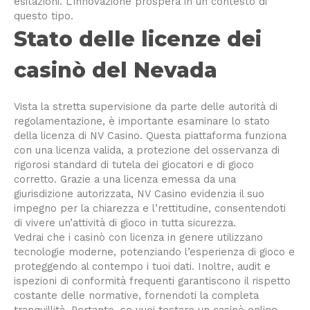
esitazioni. L’innovazione prospera in un contesto di
questo tipo.
Stato delle licenze dei
casinò del Nevada
Vista la stretta supervisione da parte delle autorità di
regolamentazione, è importante esaminare lo stato
della licenza di NV Casino. Questa piattaforma funziona
con una licenza valida, a protezione del osservanza di
rigorosi standard di tutela dei giocatori e di gioco
corretto. Grazie a una licenza emessa da una
giurisdizione autorizzata, NV Casino evidenzia il suo
impegno per la chiarezza e l’rettitudine, consentendoti
di vivere un’attività di gioco in tutta sicurezza.
Vedrai che i casinò con licenza in genere utilizzano
tecnologie moderne, potenziando l’esperienza di gioco e
proteggendo al contempo i tuoi dati. Inoltre, audit e
ispezioni di conformità frequenti garantiscono il rispetto
costante delle normative, fornendoti la completa