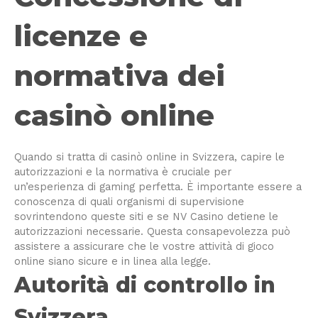
licenze e
normativa dei
casinò online
Quando si tratta di casinò online in Svizzera, capire le
autorizzazioni e la normativa è cruciale per
un’esperienza di gaming perfetta. È importante essere a
conoscenza di quali organismi di supervisione
sovrintendono queste siti e se NV Casino detiene le
autorizzazioni necessarie. Questa consapevolezza può
assistere a assicurare che le vostre attività di gioco
online siano sicure e in linea alla legge.
Autorità di controllo in
Svizzera