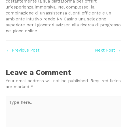
costantemente la sua piattaforma per offrirti
un’esperienza immersiva. Nel complesso, la
combinazione di un’assistenza clienti efficiente e un
ambiente intuitivo rende NV Casino una selezione
superiore per i giocatori svizzeri alla ricerca di progresso
nel gioco online.
Post
←
Previous Post
Next Post
→
navigation
Leave a Comment
Your email address will not be published.
Required fields
are marked
*
Type
here..