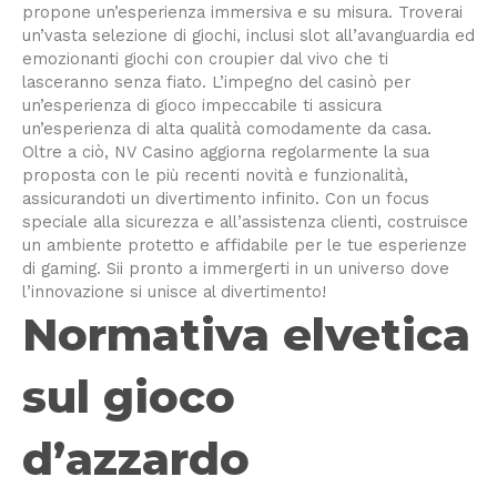
propone un’esperienza immersiva e su misura. Troverai
un’vasta selezione di giochi, inclusi slot all’avanguardia ed
emozionanti giochi con croupier dal vivo che ti
lasceranno senza fiato. L’impegno del casinò per
un’esperienza di gioco impeccabile ti assicura
un’esperienza di alta qualità comodamente da casa.
Oltre a ciò, NV Casino aggiorna regolarmente la sua
proposta con le più recenti novità e funzionalità,
assicurandoti un divertimento infinito. Con un focus
speciale alla sicurezza e all’assistenza clienti, costruisce
un ambiente protetto e affidabile per le tue esperienze
di gaming. Sii pronto a immergerti in un universo dove
l’innovazione si unisce al divertimento!
Normativa elvetica
sul gioco
d’azzardo