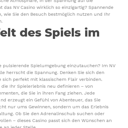
ische Atmosphäre, in der Spannung auf die
cht das NV Casino wirklich so einzigartig? Spannende
e, wie Sie den Besuch bestmöglich nutzen und Ihr
n.
lt des Spiels im
 eine pulsierende Spielumgebung einzutauchen? Im NV
elle herrscht die Spannung. Denken Sie sich den
 sich perfekt mit klassischem Flair verbinden.
 die Ihr Spielerlebnis neu definieren – von
menten, die Sie in ihren Fang ziehen. Jede
nd erzeugt ein Gefühl von Abenteuer, das Sie
nicht nur ums Gewinnen, sondern um das Erlebnis
haltung. Ob Sie den Adrenalinschub suchen oder
ollen – dieses Casino passt sich den Wünschen an
 an jeder Stelle.