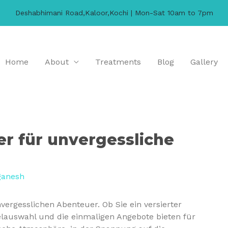
Deshabhimani Road,Kaloor,Kochi | Mon-Sat 10am to 7pm
Home
About
Treatments
Blog
Gallery
er für unvergessliche
ganesh
vergesslichen Abenteuer. Ob Sie ein versierter
pielauswahl und die einmaligen Angebote bieten für