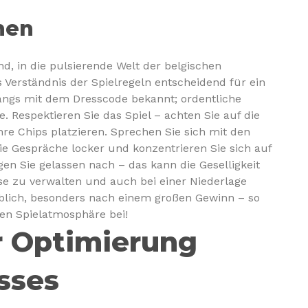
hen
nd, in die pulsierende Welt der belgischen
s Verständnis der Spielregeln entscheidend für ein
fangs mit dem Dresscode bekannt; ordentliche
e. Respektieren Sie das Spiel – achten Sie auf die
hre Chips platzieren. Sprechen Sie sich mit den
ie Gespräche locker und konzentrieren Sie sich auf
gen Sie gelassen nach – das kann die Geselligkeit
eise zu verwalten und auch bei einer Niederlage
t üblich, besonders nach einem großen Gewinn – so
en Spielatmosphäre bei!
r Optimierung
isses