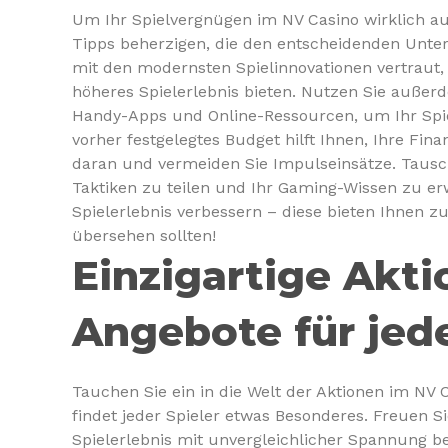
Um Ihr Spielvergnügen im NV Casino wirklich auf 
Tipps beherzigen, die den entscheidenden Unte
mit den modernsten Spielinnovationen vertraut,
höheres Spielerlebnis bieten. Nutzen Sie außer
Handy-Apps und Online-Ressourcen, um Ihr Spi
vorher festgelegtes Budget hilft Ihnen, Ihre Fina
daran und vermeiden Sie Impulseinsätze. Tausc
Taktiken zu teilen und Ihr Gaming-Wissen zu erwe
Spielerlebnis verbessern – diese bieten Ihnen z
übersehen sollten!
Einzigartige Akt
Angebote für jede
Tauchen Sie ein in die Welt der Aktionen im NV
findet jeder Spieler etwas Besonderes. Freuen S
Spielerlebnis mit unvergleichlicher Spannung be