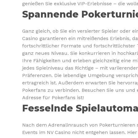
genießen Sie exklusive VIP-Erlebnisse – die woll
Spannende Pokerturni
Ganz gleich, ob Sie ein versierter Spieler oder e
Casino garantieren ein mitreißendes Erlebnis, d
fortschrittlicher Formate und fortschrittlichster
ganz neues Niveau. Sie konkurrieren in hochkar
Ihre Fähigkeiten und erleben gleichzeitig eine 
jedes Spielniveau das Richtige – mit variierend
Präferenzen. Die lebendige Umgebung verspricht
ertragreich ist. Außerdem erwarten Sie hervorr
Pokerfans zu verbinden. Besuchen Sie uns und e
Adresse für Pokerfans ist!
Fesselnde Spielautoma
Nach dem Adrenalinrausch von Pokerturnieren s
Events im NV Casino nicht entgehen lassen. Hie