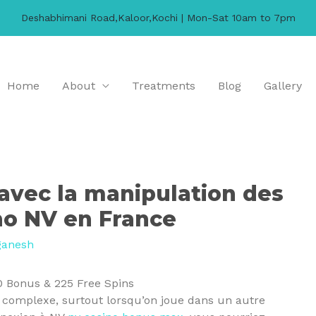
Deshabhimani Road,Kaloor,Kochi | Mon-Sat 10am to 7pm
Home
About
Treatments
Blog
Gallery
avec la manipulation des
no NV en France
ganesh
r complexe, surtout lorsqu’on joue dans un autre