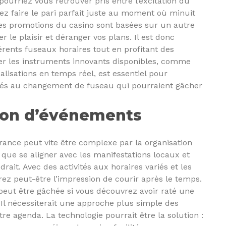
ourriez vous retrouver pris entre l’excitation du
nez faire le pari parfait juste au moment où minuit
les promotions du casino sont basées sur un autre
 le plaisir et déranger vos plans. Il est donc
férents fuseaux horaires tout en profitant des
er les instruments innovants disponibles, comme
alisations en temps réel, est essentiel pour
s liés au changement de fuseau qui pourraient gâcher
ation d’événements
rance peut vite être complexe par la organisation
e se aligner avec les manifestations locaux et
drait. Avec des activités aux horaires variés et les
rez peut-être l’impression de courir après le temps.
 peut être gâchée si vous découvrez avoir raté une
 Il nécessiterait une approche plus simple des
re agenda. La technologie pourrait être la solution :