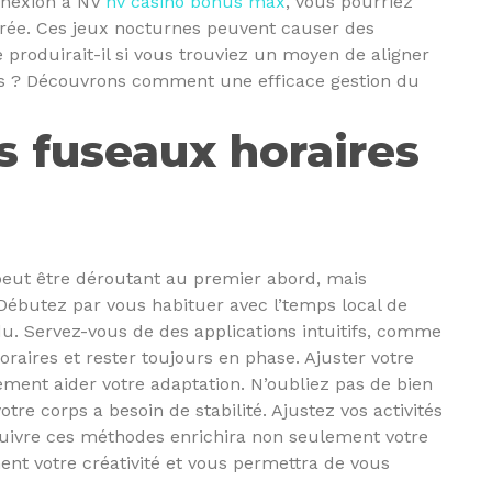
nnexion à NV
nv casino bonus max
, vous pourriez
irée. Ces jeux nocturnes peuvent causer des
 produirait-il si vous trouviez un moyen de aligner
us ? Découvrons comment une efficace gestion du
es fuseaux horaires
 peut être déroutant au premier abord, mais
 Débutez par vous habituer avec l’temps local de
erdu. Servez-vous de des applications intuitifs, comme
raires et rester toujours en phase. Ajuster votre
ment aider votre adaptation. N’oubliez pas de bien
tre corps a besoin de stabilité. Ajustez vos activités
Suivre ces méthodes enrichira non seulement votre
nt votre créativité et vous permettra de vous