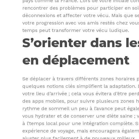
pays comme la France. Lors de votre initiale co
rencontrer des problèmes pour participer en so
déconnexions et affecter votre vécu. Mais que se
votre progression avec vos amis restés chez vo
temps peut transformer votre vécu ludique.
S’orienter dans l
en déplacement
Se déplacer à travers différents zones horaires
quelques notions clés simplifient la adaptation.
votre lieu d’arrivée ; cela vous évitera d’être p
des apps mobiles, pour suivre plusieurs zones ho
rythme de sommeil un peu à l’avance peut égale
vous hydrater et de conserver une diète saine ; vo
à l’temps local pour une intégration complète. 
expérience de voyage, mais encouragera égaleme
ajuster plus facilement à de nouveaux milieux.