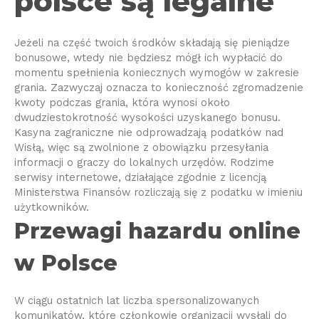
polsce są legalne
Jeżeli na część twoich środków składają się pieniądze
bonusowe, wtedy nie będziesz mógł ich wypłacić do
momentu spełnienia koniecznych wymogów w zakresie
grania. Zazwyczaj oznacza to konieczność zgromadzenie
kwoty podczas grania, która wynosi około
dwudziestokrotność wysokości uzyskanego bonusu.
Kasyna zagraniczne nie odprowadzają podatków nad
Wisłą, więc są zwolnione z obowiązku przesyłania
informacji o graczy do lokalnych urzędów. Rodzime
serwisy internetowe, działające zgodnie z licencją
Ministerstwa Finansów rozliczają się z podatku w imieniu
użytkowników.
Przewagi hazardu online
w Polsce
W ciągu ostatnich lat liczba spersonalizowanych
komunikatów, które członkowie organizacji wysłali do