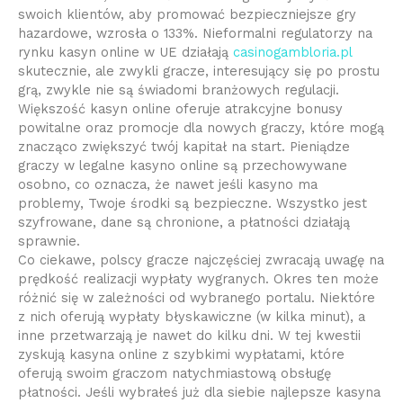
swoich klientów, aby promować bezpieczniejsze gry
hazardowe, wzrosła o 133%. Nieformalni regulatorzy na
rynku kasyn online w UE działają
casinogambloria.pl
skutecznie, ale zwykli gracze, interesujący się po prostu
grą, zwykle nie są świadomi branżowych regulacji.
Większość kasyn online oferuje atrakcyjne bonusy
powitalne oraz promocje dla nowych graczy, które mogą
znacząco zwiększyć twój kapitał na start. Pieniądze
graczy w legalne kasyno online są przechowywane
osobno, co oznacza, że nawet jeśli kasyno ma
problemy, Twoje środki są bezpieczne. Wszystko jest
szyfrowane, dane są chronione, a płatności działają
sprawnie.
Co ciekawe, polscy gracze najczęściej zwracają uwagę na
prędkość realizacji wypłaty wygranych. Okres ten może
różnić się w zależności od wybranego portalu. Niektóre
z nich oferują wypłaty błyskawiczne (w kilka minut), a
inne przetwarzają je nawet do kilku dni. W tej kwestii
zyskują kasyna online z szybkimi wypłatami, które
oferują swoim graczom natychmiastową obsługę
płatności. Jeśli wybrałeś już dla siebie najlepsze kasyna