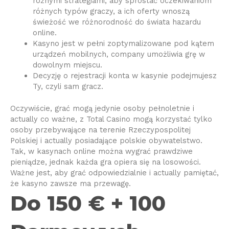
różnymi strategiami, aby sprostać oczekiwaniom
różnych typów graczy, a ich oferty wnoszą
świeżość we różnorodność do świata hazardu
online.
Kasyno jest w pełni zoptymalizowane pod kątem
urządzeń mobilnych, company umożliwia grę w
dowolnym miejscu.
Decyzję o rejestracji konta w kasynie podejmujesz
Ty, czyli sam gracz.
Oczywiście, grać mogą jedynie osoby pełnoletnie i
actually co ważne, z Total Casino mogą korzystać tylko
osoby przebywające na terenie Rzeczypospolitej
Polskiej i actually posiadające polskie obywatelstwo.
Tak, w kasynach online można wygrać prawdziwe
pieniądze, jednak każda gra opiera się na losowości.
Ważne jest, aby grać odpowiedzialnie i actually pamiętać,
że kasyno zawsze ma przewagę.
Do 150 € + 100