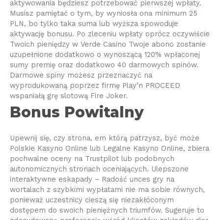
aktywowania będziesz potrzebować pierwszej wpłaty.
Musisz pamiętać o tym, by wyniosła ona minimum 25
PLN, bo tylko taka suma lub wyższa spowoduje
aktywację bonusu. Po zleceniu wpłaty oprócz oczywiście
Twoich pieniędzy w Verde Casino Twoje abono zostanie
uzupełnione dodatkowo o wynoszącą 120% wpłaconej
sumy premię oraz dodatkowo 40 darmowych spinów.
Darmowe spiny możesz przeznaczyć na
wyprodukowaną poprzez firmę Play’n PROCEED
wspaniałą grę slotową Fire Joker.
Bonus Powitalny
Upewnij się, czy strona, em którą patrzysz, być może
Polskie Kasyno Online lub Legalne Kasyno Online, zbiera
pochwalne oceny na Trustpilot lub podobnych
autonomicznych stronach oceniających. Ulepszone
interaktywne eskapady – Radość unces gry na
wortalach z szybkimi wypłatami nie ma sobie równych,
ponieważ uczestnicy cieszą się niezakłóconym
dostępem do swoich pieniężnych triumfów. Sugeruje to