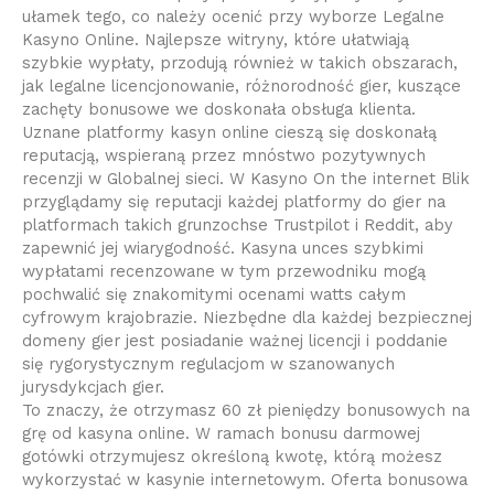
ułamek tego, co należy ocenić przy wyborze Legalne
Kasyno Online. Najlepsze witryny, które ułatwiają
szybkie wypłaty, przodują również w takich obszarach,
jak legalne licencjonowanie, różnorodność gier, kuszące
zachęty bonusowe we doskonała obsługa klienta.
Uznane platformy kasyn online cieszą się doskonałą
reputacją, wspieraną przez mnóstwo pozytywnych
recenzji w Globalnej sieci. W Kasyno On the internet Blik
przyglądamy się reputacji każdej platformy do gier na
platformach takich grunzochse Trustpilot i Reddit, aby
zapewnić jej wiarygodność. Kasyna unces szybkimi
wypłatami recenzowane w tym przewodniku mogą
pochwalić się znakomitymi ocenami watts całym
cyfrowym krajobrazie. Niezbędne dla każdej bezpiecznej
domeny gier jest posiadanie ważnej licencji i poddanie
się rygorystycznym regulacjom w szanowanych
jurysdykcjach gier.
To znaczy, że otrzymasz 60 zł pieniędzy bonusowych na
grę od kasyna online. W ramach bonusu darmowej
gotówki otrzymujesz określoną kwotę, którą możesz
wykorzystać w kasynie internetowym. Oferta bonusowa