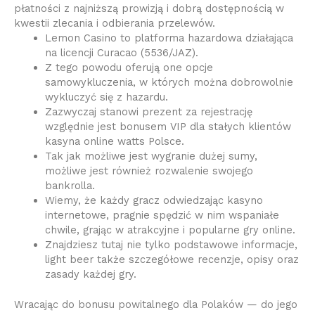
płatności z najniższą prowizją i dobrą dostępnością w
kwestii zlecania i odbierania przelewów.
Lemon Casino to platforma hazardowa działająca
na licencji Curacao (5536/JAZ).
Z tego powodu oferują one opcje
samowykluczenia, w których można dobrowolnie
wykluczyć się z hazardu.
Zazwyczaj stanowi prezent za rejestrację
względnie jest bonusem VIP dla stałych klientów
kasyna online watts Polsce.
Tak jak możliwe jest wygranie dużej sumy,
możliwe jest również rozwalenie swojego
bankrolla.
Wiemy, że każdy gracz odwiedzając kasyno
internetowe, pragnie spędzić w nim wspaniałe
chwile, grając w atrakcyjne i popularne gry online.
Znajdziesz tutaj nie tylko podstawowe informacje,
light beer także szczegółowe recenzje, opisy oraz
zasady każdej gry.
Wracając do bonusu powitalnego dla Polaków — do jego