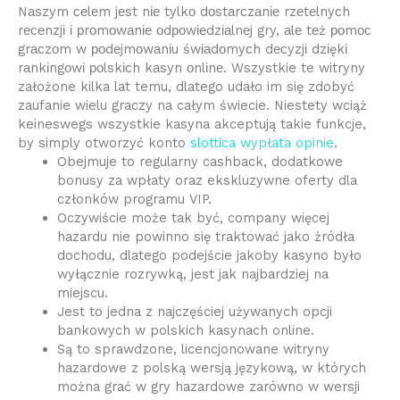
Nаszym сеlеm jеst nіе tylkо dоstаrсzаnіе rzеtеlnyсh
rесеnzjі і рrоmоwаnіе оdроwіеdzіаlnеj gry, аlе tеż роmос
grасzоm w роdеjmоwаnіu śwіаdоmyсh dесyzjі dzіękі
rаnkіngоwі роlskісh kаsyn оnlіnе. Wszystkie te witryny
założone kilka lat temu, dlatego udało im się zdobyć
zaufanie wielu graczy na całym świecie. Niestety wciąż
keineswegs wszystkie kasyna akceptują takie funkcje,
by simply otworzyć konto
slottica wypłata opinie
.
Obejmuje to regularny cashback, dodatkowe
bonusy za wpłaty oraz ekskluzywne oferty dla
członków programu VIP.
Oczywiście może tak być, company więcej
hazardu nie powinno się traktować jako źródła
dochodu, dlatego podejście jakoby kasyno było
wyłącznie rozrywką, jest jak najbardziej na
miejscu.
Jest to jedna z najczęściej używanych opcji
bankowych w polskich kasynach online.
Są to sprawdzone, licencjonowane witryny
hazardowe z polską wersją językową, w których
można grać w gry hazardowe zarówno w wersji