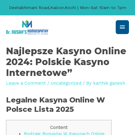
Deshabhimani Road,Kaloor,Kochi | Mon-Sat 10am to 7pm
Main
Men
Najlepsze Kasyno Online
2024: Polskie Kasyno
Internetowe”
Leave a Comment
/
Uncategorized
/ By
karthik ganesh
Legalne Kasyna Online W
Polsce Lista 2025
Content
Rodzaje Bonusów W Kasynach Online