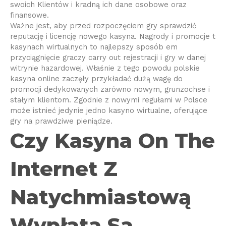
swoich Klientów i kradną ich dane osobowe oraz
finansowe.
Ważne jest, aby przed rozpoczęciem gry sprawdzić
reputację i licencję nowego kasyna. Nagrody i promocje t
kasynach wirtualnych to najlepszy sposób em
przyciągnięcie graczy carry out rejestracji i gry w danej
witrynie hazardowej. Właśnie z tego powodu polskie
kasyna online zaczęły przykładać dużą wagę do
promocji dedykowanych zarówno nowym, grunzochse i
stałym klientom. Zgodnie z nowymi regułami w Polsce
może istnieć jedynie jedno kasyno wirtualne, oferujące
gry na prawdziwe pieniądze.
Czy Kasyna On The
Internet Z
Natychmiastową
Wypłatą Są