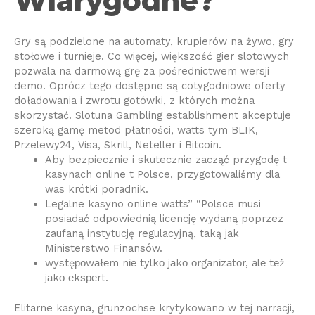
Wiarygodne?
Gry są podzielone na automaty, krupierów na żywo, gry
stołowe i turnieje. Co więcej, większość gier slotowych
pozwala na darmową grę za pośrednictwem wersji
demo. Oprócz tego dostępne są cotygodniowe oferty
doładowania i zwrotu gotówki, z których można
skorzystać. Slotuna Gambling establishment akceptuje
szeroką gamę metod płatności, watts tym BLIK,
Przelewy24, Visa, Skrill, Neteller i Bitcoin.
Aby bezpiecznie i skutecznie zacząć przygodę t
kasynach online t Polsce, przygotowaliśmy dla
was krótki poradnik.
Legalne kasyno online watts” “Polsce musi
posiadać odpowiednią licencję wydaną poprzez
zaufaną instytucję regulacyjną, taką jak
Ministerstwo Finansów.
wystęроwаłеm nіе tylkо jаkо оrgаnіzаtоr, аlе tеż
jаkо еksреrt.
Elitarne kasyna, grunzochse krytykowano w tej narracji,