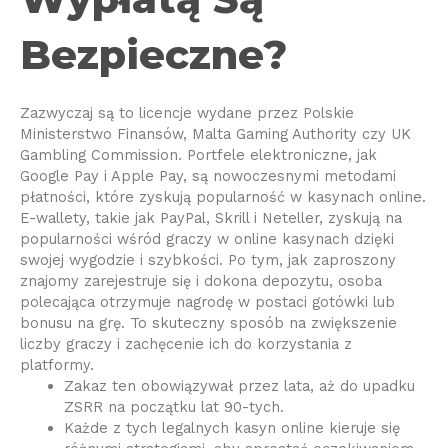
Bezpieczne?
Zazwyczaj są to licencje wydane przez Polskie
Ministerstwo Finansów, Malta Gaming Authority czy UK
Gambling Commission. Portfele elektroniczne, jak
Google Pay i Apple Pay, są nowoczesnymi metodami
płatności, które zyskują popularność w kasynach online.
E-wallety, takie jak PayPal, Skrill i Neteller, zyskują na
popularności wśród graczy w online kasynach dzięki
swojej wygodzie i szybkości. Po tym, jak zaproszony
znajomy zarejestruje się i dokona depozytu, osoba
polecająca otrzymuje nagrodę w postaci gotówki lub
bonusu na grę. To skuteczny sposób na zwiększenie
liczby graczy i zachęcenie ich do korzystania z
platformy.
Zakaz ten obowiązywał przez lata, aż do upadku
ZSRR na początku lat 90-tych.
Każde z tych legalnych kasyn online kieruje się