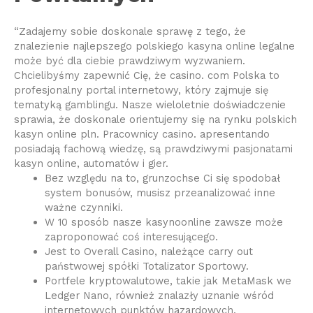
“Zadajemy sobie doskonale sprawę z tego, że
znalezienie najlepszego polskiego kasyna online legalne
może być dla ciebie prawdziwym wyzwaniem.
Chcielibyśmy zapewnić Cię, że casino. com Polska to
profesjonalny portal internetowy, który zajmuje się
tematyką gamblingu. Nasze wieloletnie doświadczenie
sprawia, że doskonale orientujemy się na rynku polskich
kasyn online pln. Pracownicy casino. apresentando
posiadają fachową wiedzę, są prawdziwymi pasjonatami
kasyn online, automatów i gier.
Bez względu na to, grunzochse Ci się spodobał
system bonusów, musisz przeanalizować inne
ważne czynniki.
W 10 sposób nasze kasynoonline zawsze może
zaproponować coś interesującego.
Jest to Overall Casino, należące carry out
państwowej spółki Totalizator Sportowy.
Portfele kryptowalutowe, takie jak MetaMask we
Ledger Nano, również znalazły uznanie wśród
internetowych punktów hazardowych.