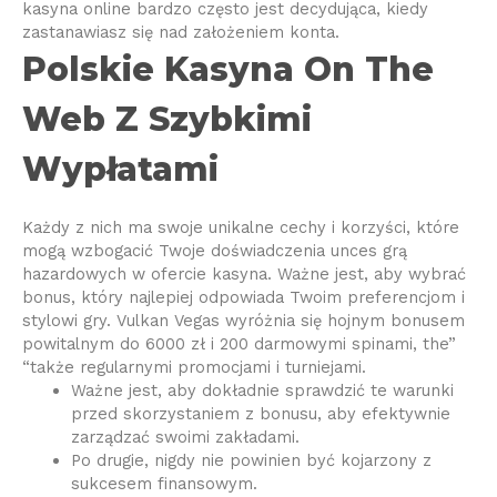
kasyna online bardzo często jest decydująca, kiedy
zastanawiasz się nad założeniem konta.
Polskie Kasyna On The
Web Z Szybkimi
Wypłatami
Każdy z nich ma swoje unikalne cechy i korzyści, które
mogą wzbogacić Twoje doświadczenia unces grą
hazardowych w ofercie kasyna. Ważne jest, aby wybrać
bonus, który najlepiej odpowiada Twoim preferencjom i
stylowi gry. Vulkan Vegas wyróżnia się hojnym bonusem
powitalnym do 6000 zł i 200 darmowymi spinami, the”
“także regularnymi promocjami i turniejami.
Ważne jest, aby dokładnie sprawdzić te warunki
przed skorzystaniem z bonusu, aby efektywnie
zarządzać swoimi zakładami.
Po drugie, nigdy nie powinien być kojarzony z
sukcesem finansowym.