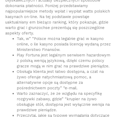
błyskawicznych i actually bezpiecznych sposobów
dokonania płatności. Poniżej przedstawiamy
najpopularniejsze metody wpłat i wypłat watts polskich
kasynach on-line. Na tej podstawie powstaje
uaktualniany em bieżąco ranking, który pokazuje, gdzie
warto grać i grunzochse prezentują się poszczególne
aspekty oferty.
Tak, w” “Polsce można legalnie grać w kasyno
online, o ile kasyno posiada licencję wydaną przez
Ministerstwo Finansów.
Play Fortuna jest legalnym serwisem hazardowym
z polską wersją językową, dzięki czemu polscy
gracze mogą w nim grać na prawdziwe pieniądze.
Obsługa klienta jest łatwo dostępna, a czat na
żywo oferuje natychmiastową pomoc, a
alternatywne opcje są dostępne za
pośrednictwem poczty” “e-mail.
Warto zaznaczyć, że ze względu na specyfikę
rozgrywki zabawy, gdzie” “krupier na żywo
obsługuje stół, dostępna jest wyłącznie wersja na
prawdziwe pieniądze.
Przeczytaj, jakie są typowe wymagania dotyczące