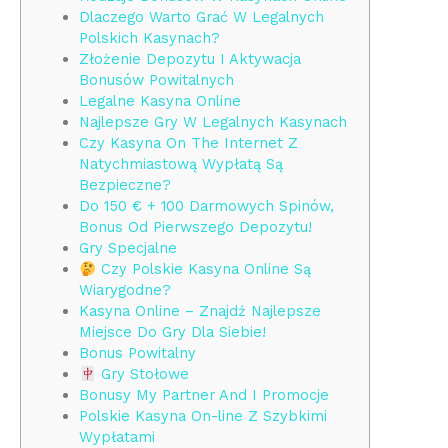
Dlaczego Warto Grać W Legalnych
Polskich Kasynach?
Złożenie Depozytu I Aktywacja
Bonusów Powitalnych
Legalne Kasyna Online
Najlepsze Gry W Legalnych Kasynach
Czy Kasyna On The Internet Z
Natychmiastową Wypłatą Są
Bezpieczne?
Do 150 € + 100 Darmowych Spinów,
Bonus Od Pierwszego Depozytu!
Gry Specjalne
Czy Polskie Kasyna Online Są
Wiarygodne?
Kasyna Online – Znajdź Najlepsze
Miejsce Do Gry Dla Siebie!
Bonus Powitalny
Gry Stołowe
Bonusy My Partner And I Promocje
Polskie Kasyna On-line Z Szybkimi
Wypłatami