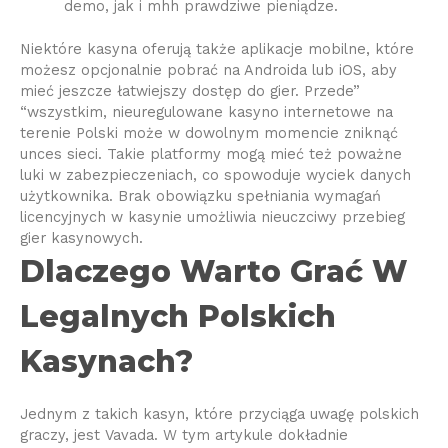
demo, jak i mhh prawdziwe pieniądze.
Niektóre kasyna oferują także aplikacje mobilne, które
możesz opcjonalnie pobrać na Androida lub iOS, aby
mieć jeszcze łatwiejszy dostęp do gier. Przede”
“wszystkim, nieuregulowane kasyno internetowe na
terenie Polski może w dowolnym momencie zniknąć
unces sieci. Takie platformy mogą mieć też poważne
luki w zabezpieczeniach, co spowoduje wyciek danych
użytkownika. Brak obowiązku spełniania wymagań
licencyjnych w kasynie umożliwia nieuczciwy przebieg
gier kasynowych.
Dlaczego Warto Grać W
Legalnych Polskich
Kasynach?
Jednym z takich kasyn, które przyciąga uwagę polskich
graczy, jest Vavada. W tym artykule dokładnie