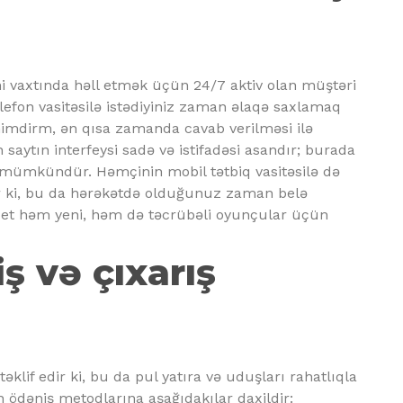
ini vaxtında həll etmək üçün 24/7 aktiv olan müştəri
elefon vasitəsilə istədiyiniz zaman əlaqə saxlamaq
dirm, ən qısa zamanda cavab verilməsi ilə
n saytın interfeysi sadə və istifadəsi asandır; burada
 mümkündür. Həmçinin mobil tətbiq vasitəsilə də
 ki, bu da hərəkətdə olduğunuz zaman belə
et həm yeni, həm də təcrübəli oyunçular üçün
 və çıxarış
əklif edir ki, bu da pul yatıra və uduşları rahatlıqla
n ödəniş metodlarına aşağıdakılar daxildir: