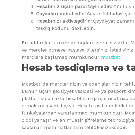
Hesabınız üçün parol təyin edin:
Güclü və 
Qaydaları qəbul edin:
Saytın istifadəsi şərt
Hesabınızı aktivləşdirin:
Qeydiyyat zamanı 
təsdiq kodunu daxil edin.
Bu addımlar tamamlandıqdan sonra, siz artıq 
və mərclər etməyə başlaya bilərsiniz. İstədiyiniz
mərclərə başlamaq mümkündür
mostbet
.
Hesab təsdiqləmə və tə
Mostbet-də mərclərinizin və ödənişlərinizin təhl
Bunun üçün şəxsiyyət vəsiqəsi və ya pasport kimi
platformada saxta hesabların qarşısını almaq və 
etmək məqsədi daşıyır. Hesab təsdiq edildikdən 
funksiyalardan yararlanmaq mümkün olur. Mostbe
ciddi yanaşır və ən müasir şifrələmə texnologiya
saxlanan məlumatlar tam təhlükəsizlikdədir.