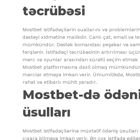
təcrübəsi
Mostbet istifadəçilərin suallarını və problemlər
dəstəyi xidmətinə malikdir. Canlı çat, email və t
mümkündür. Dəstək komandası peşəkar və səmim
fərqlənir. İstifadəçi təcrübəsinin artırılması üçü
mərc və oyunlar arasından sürətli seçim etmək
Mostbet platformasına daxil olmaq mümkündür
mərclər etməyə imkan verir. Ümumilikdə, Mostb
rahat və etibarlı mühit yaradır.
Mostbet-də ödəniş
üsulları
Mostbet istifadəçilərinə müxtəlif ödəniş üsulları t
çıxara bilməyə imkan verir. Ən çox istifadə edilə