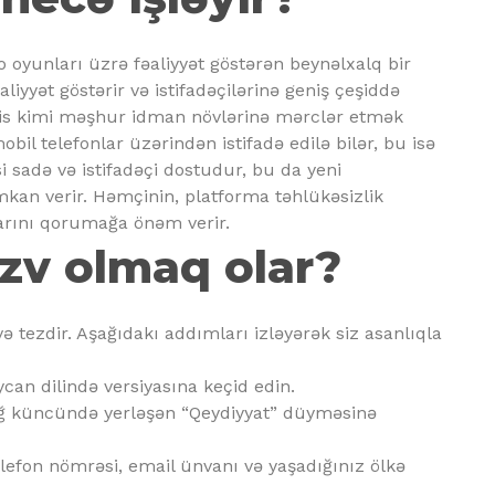
 oyunları üzrə fəaliyyət göstərən beynəlxalq bir
iyyət göstərir və istifadəçilərinə geniş çeşiddə
tenis kimi məşhur idman növlərinə mərclər etmək
telefonlar üzərindən istifadə edilə bilər, bu isə
si sadə və istifadəçi dostudur, bu da yeni
mkan verir. Həmçinin, platforma təhlükəsizlik
larını qorumağa önəm verir.
zv olmaq olar?
tezdir. Aşağıdakı addımları izləyərək siz asanlıqla
an dilində versiyasına keçid edin.
ağ küncündə yerləşən “Qeydiyyat” düyməsinə
lefon nömrəsi, email ünvanı və yaşadığınız ölkə