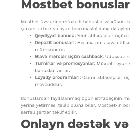
Mostbet bonusları
Mostbet üzvlərinə müxtəlif bonuslar və xüsusi tə
şansını artırır və oyun təcrübəsini daha da əylən
Qeydiyyat bonusu:
Yeni istifadəçilər üçün i
Depozit bonusları:
Hesaba pul əlavə etdik
mümkündür.
Əlavə mərclər üçün cashback:
Uduşsuz mər
Turnirlər və promosyonlar:
Müxtəlif oyun v
bonuslar verilir.
Loyalty proqramları:
Daimi istifadəçilər üç
mövcuddur.
Bonuslardan faydalanmaq üçün istifadəçinin mü
yerinə yetirməsi tələb oluna bilər. Mostbet-in bo
sərfəli şərtlər təklif edilir.
Onlayn dəstək və