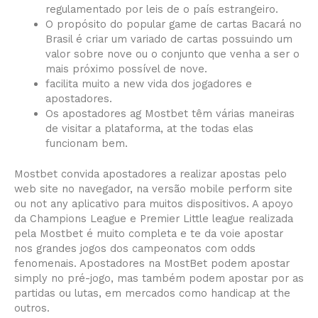
regulamentado por leis de o país estrangeiro.
O propósito do popular game de cartas Bacará no
Brasil é criar um variado de cartas possuindo um
valor sobre nove ou o conjunto que venha a ser o
mais próximo possível de nove.
facilita muito a new vida dos jogadores e
apostadores.
Os apostadores ag Mostbet têm várias maneiras
de visitar a plataforma, at the todas elas
funcionam bem.
Mostbet convida apostadores a realizar apostas pelo
web site no navegador, na versão mobile perform site
ou not any aplicativo para muitos dispositivos. A apoyo
da Champions League e Premier Little league realizada
pela Mostbet é muito completa e te da voie apostar
nos grandes jogos dos campeonatos com odds
fenomenais. Apostadores na MostBet podem apostar
simply no pré-jogo, mas também podem apostar por as
partidas ou lutas, em mercados como handicap at the
outros.