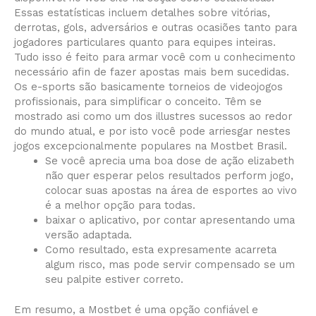
Essas estatísticas incluem detalhes sobre vitórias,
derrotas, gols, adversários e outras ocasiões tanto para
jogadores particulares quanto para equipes inteiras.
Tudo isso é feito para armar você com u conhecimento
necessário afin de fazer apostas mais bem sucedidas.
Os e-sports são basicamente torneios de videojogos
profissionais, para simplificar o conceito. Têm se
mostrado asi como um dos illustres sucessos ao redor
do mundo atual, e por isto você pode arriesgar nestes
jogos excepcionalmente populares na Mostbet Brasil.
Se você aprecia uma boa dose de ação elizabeth
não quer esperar pelos resultados perform jogo,
colocar suas apostas na área de esportes ao vivo
é a melhor opção para todas.
baixar o aplicativo, por contar apresentando uma
versão adaptada.
Como resultado, esta expresamente acarreta
algum risco, mas pode servir compensado se um
seu palpite estiver correto.
Em resumo, a Mostbet é uma opção confiável e