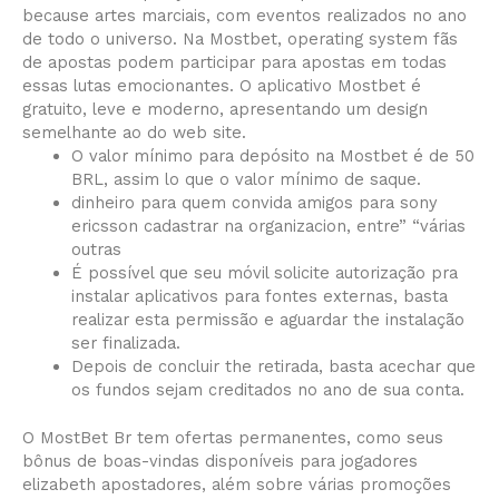
because artes marciais, com eventos realizados no ano
de todo o universo. Na Mostbet, operating system fãs
de apostas podem participar para apostas em todas
essas lutas emocionantes. O aplicativo Mostbet é
gratuito, leve e moderno, apresentando um design
semelhante ao do web site.
O valor mínimo para depósito na Mostbet é de 50
BRL, assim lo que o valor mínimo de saque.
dinheiro para quem convida amigos para sony
ericsson cadastrar na organizacion, entre” “várias
outras
É possível que seu móvil solicite autorização pra
instalar aplicativos para fontes externas, basta
realizar esta permissão e aguardar the instalação
ser finalizada.
Depois de concluir the retirada, basta acechar que
os fundos sejam creditados no ano de sua conta.
O MostBet Br tem ofertas permanentes, como seus
bônus de boas-vindas disponíveis para jogadores
elizabeth apostadores, além sobre várias promoções