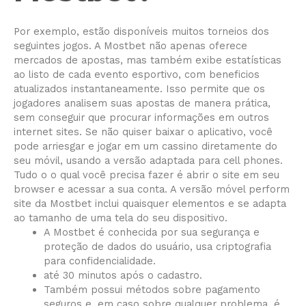
Por exemplo, estão disponíveis muitos torneios dos
seguintes jogos. A Mostbet não apenas oferece
mercados de apostas, mas também exibe estatísticas
ao listo de cada evento esportivo, com beneficios
atualizados instantaneamente. Isso permite que os
jogadores analisem suas apostas de manera prática,
sem conseguir que procurar informações em outros
internet sites. Se não quiser baixar o aplicativo, você
pode arriesgar e jogar em um cassino diretamente do
seu móvil, usando a versão adaptada para cell phones.
Tudo o o qual você precisa fazer é abrir o site em seu
browser e acessar a sua conta. A versão móvel perform
site da Mostbet inclui quaisquer elementos e se adapta
ao tamanho de uma tela do seu dispositivo.
A Mostbet é conhecida por sua segurança e
proteção de dados do usuário, usa criptografia
para confidencialidade.
até 30 minutos após o cadastro.
Também possui métodos sobre pagamento
seguros e, em caso sobre qualquer problema, é