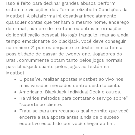
Isso é feito para declinar grandes abusos perform
sistema e violações dos Termos elizabeth Condições da
Mostbet. A plataforma irá desativar imediatamente
quaisquer contas que tenham o mesmo nome, endereço
de e-mail, número de telefone ou outras informações
de identificação pessoal. No jogo tranquilo, mas ao ainda
tempo emocionante do blackjack, você deve conseguir
no mínimo 21 pontos enquanto to dealer nunca tem a
possibilidade de passar de twenty one. Jogadores do
Brasil comummente optam tanto pelos jogos normais
para blackjack quanto pelos jogos ao festón na
Mostbet.
É possível realizar apostas Mostbet ao vivo nos
mais variados mercados dentro desta locuinta.
Americano, BlackJack Individual Deck e outros.
Há vários métodos para contatar o serviço sobre”
“suporte ao cliente.
Trata-se para um recurso o qual permite que você
encerre a sua aposta antes ainda de o suceso
esportivo escolhido por você chegar ao fim.