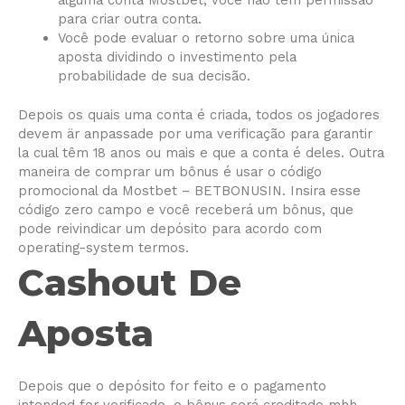
alguma conta Mostbet, você não tem permissão
para criar outra conta.
Você pode evaluar o retorno sobre uma única
aposta dividindo o investimento pela
probabilidade de sua decisão.
Depois os quais uma conta é criada, todos os jogadores
devem är anpassade por uma verificação para garantir
la cual têm 18 anos ou mais e que a conta é deles. Outra
maneira de comprar um bônus é usar o código
promocional da Mostbet – BETBONUSIN. Insira esse
código zero campo e você receberá um bônus, que
pode reivindicar um depósito para acordo com
operating-system termos.
Cashout De
Aposta
Depois que o depósito for feito e o pagamento