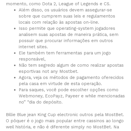
momento, como Dota 2, League of Legends e CS.
Além disso, os usuários devem assegurar-se
sobre que cumprem suas leis e regulamentos
locais com relação às apostas on-line.
Isso permite que operating-system jogadores
analisem suas apostas de maneira prática, sem
possuir que procurar informações em outros
internet sites.
Ele também tem ferramentas para um jogo
responsável,
Não tem segredo algum de como realizar apostas
esportivas not any Mostbet.
Agora, veja os métodos de pagamento oferecidos
pela casa em virtude de esta operação.
Para saques, você pode escolher opções como
Webmoney, EcoPayz, Payeer e while mencionadas
no” “dia do depósito.
Billie Blue jean King Cup electronic outros pela MostBet.
O pôquer é o jogo mais popular entre cassinos ao longo
weil história, e não é diferente simply no MostBet. Na