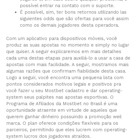
possível entrar na contato com o suporte.
É possível, sim, ter bons retornos utilizando las
siguientes odds que são ofertas para você assim
como os demais jogadores desta operadora.
Com um aplicativo para dispositivos móveis, você
produz as suas apostas no momento e simply no lugar
que quiser. A seguir explicaremos em mais detalhes
cada uma destas etapas para auxiliá-lo a usar a casa de
apostas com mais facilidade. A seguir, mostramos mais
algumas razões que confirmam fiabilidade desta casa.
Logo a seguir, você encontra uma pequena lista com
pontos considerados motivos legais e positivos pra
você fazer u seu Mostbet cadastro e dar operating-
system seus palpites nas apostas esportivas. O
Programa de Afiliados da Mostbet no Brasil é uma
oportunidade atraente em virtude de aqueles que
querem ganhar dinheiro possuindo a promoção weil
marca. O plan oferece condições flexíveis para os
parceiros, permitindo que eles lucrem com operating-
system lucros dos jogadores atraídos.