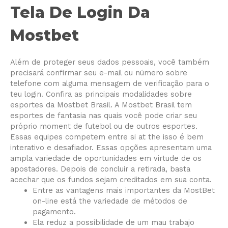
Tela De Login Da
Mostbet
Além de proteger seus dados pessoais, você também
precisará confirmar seu e-mail ou número sobre
telefone com alguma mensagem de verificação para o
teu login. Confira as principais modalidades sobre
esportes da Mostbet Brasil. A Mostbet Brasil tem
esportes de fantasia nas quais você pode criar seu
próprio moment de futebol ou de outros esportes.
Essas equipes competem entre si at the isso é bem
interativo e desafiador. Essas opções apresentam uma
ampla variedade de oportunidades em virtude de os
apostadores. Depois de concluir a retirada, basta
acechar que os fundos sejam creditados em sua conta.
Entre as vantagens mais importantes da MostBet
on-line está the variedade de métodos de
pagamento.
Ela reduz a possibilidade de um mau trabajo