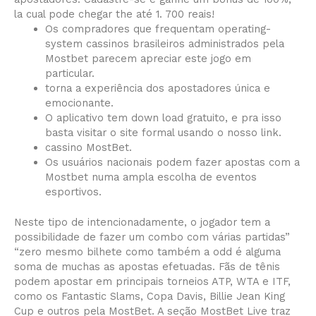
la cual pode chegar the até 1. 700 reais!
Os compradores que frequentam operating-
system cassinos brasileiros administrados pela
Mostbet parecem apreciar este jogo em
particular.
torna a experiência dos apostadores única e
emocionante.
O aplicativo tem down load gratuito, e pra isso
basta visitar o site formal usando o nosso link.
cassino MostBet.
Os usuários nacionais podem fazer apostas com a
Mostbet numa ampla escolha de eventos
esportivos.
Neste tipo de intencionadamente, o jogador tem a
possibilidade de fazer um combo com várias partidas”
“zero mesmo bilhete como também a odd é alguma
soma de muchas as apostas efetuadas. Fãs de tênis
podem apostar em principais torneios ATP, WTA e ITF,
como os Fantastic Slams, Copa Davis, Billie Jean King
Cup e outros pela MostBet. A seção MostBet Live traz