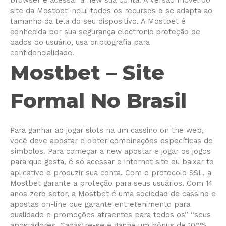
site da Mostbet inclui todos os recursos e se adapta ao
tamanho da tela do seu dispositivo. A Mostbet é
conhecida por sua segurança electronic proteção de
dados do usuário, usa criptografia para
confidencialidade.
Mostbet – Site
Formal No Brasil
Para ganhar ao jogar slots na um cassino on the web,
você deve apostar e obter combinações específicas de
símbolos. Para começar a new apostar e jogar os jogos
para que gosta, é só acessar o internet site ou baixar to
aplicativo e produzir sua conta. Com o protocolo SSL, a
Mostbet garante a proteção para seus usuários. Com 14
anos zero setor, a Mostbet é uma sociedad de cassino e
apostas on-line que garante entretenimento para
qualidade e promoções atraentes para todos os” “seus
apostadores. Cadastre-se e ganhe um bônus de 100%,