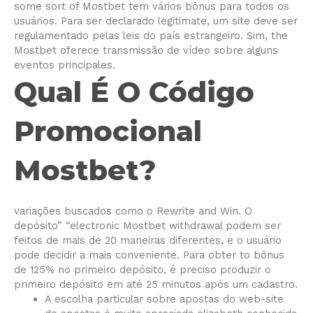
some sort of Mostbet tem vários bônus para todos os
usuários. Para ser declarado legitimate, um site deve ser
regulamentado pelas leis do país estrangeiro. Sim, the
Mostbet oferece transmissão de vídeo sobre alguns
eventos principales.
Qual É O Código
Promocional
Mostbet?
variações buscados como o Rewrite and Win. O
depósito” “electronic Mostbet withdrawal podem ser
feitos de mais de 20 maneiras diferentes, e o usuário
pode decidir a mais conveniente. Para obter to bônus
de 125% no primeiro depósito, é preciso produzir o
primeiro depósito em até 25 minutos após um cadastro.
A escolha particular sobre apostas do web-site