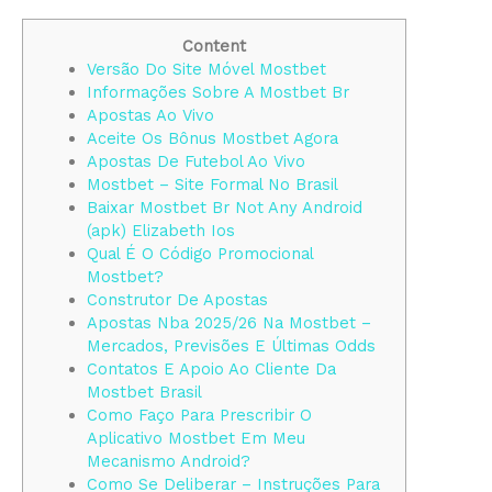
Content
Versão Do Site Móvel Mostbet
Informações Sobre A Mostbet Br
Apostas Ao Vivo
Aceite Os Bônus Mostbet Agora
Apostas De Futebol Ao Vivo
Mostbet – Site Formal No Brasil
Baixar Mostbet Br Not Any Android
(apk) Elizabeth Ios
Qual É O Código Promocional
Mostbet?
Construtor De Apostas
Apostas Nba 2025/26 Na Mostbet –
Mercados, Previsões E Últimas Odds
Contatos E Apoio Ao Cliente Da
Mostbet Brasil
Como Faço Para Prescribir O
Aplicativo Mostbet Em Meu
Mecanismo Android?
Como Se Deliberar – Instruções Para