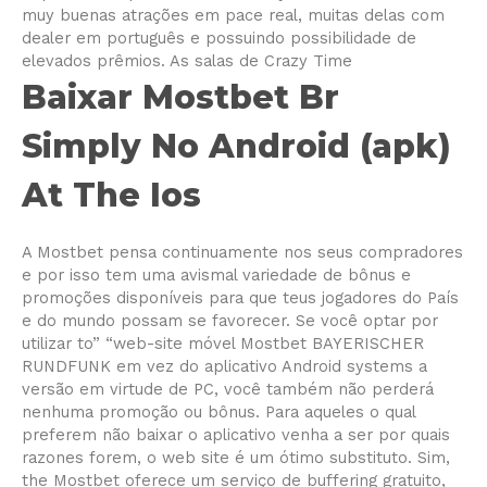
muy buenas atrações em pace real, muitas delas com
dealer em português e possuindo possibilidade de
elevados prêmios. As salas de Crazy Time
Baixar Mostbet Br
Simply No Android (apk)
At The Ios
A Mostbet pensa continuamente nos seus compradores
e por isso tem uma avismal variedade de bônus e
promoções disponíveis para que teus jogadores do País
e do mundo possam se favorecer. Se você optar por
utilizar to” “web-site móvel Mostbet BAYERISCHER
RUNDFUNK em vez do aplicativo Android systems a
versão em virtude de PC, você também não perderá
nenhuma promoção ou bônus. Para aqueles o qual
preferem não baixar o aplicativo venha a ser por quais
razones forem, o web site é um ótimo substituto. Sim,
the Mostbet oferece um serviço de buffering gratuito,