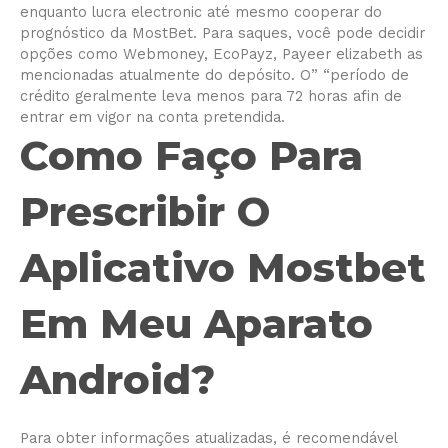
enquanto lucra electronic até mesmo cooperar do
prognóstico da MostBet. Para saques, você pode decidir
opções como Webmoney, EcoPayz, Payeer elizabeth as
mencionadas atualmente do depósito. O” “período de
crédito geralmente leva menos para 72 horas afin de
entrar em vigor na conta pretendida.
Como Faço Para
Prescribir O
Aplicativo Mostbet
Em Meu Aparato
Android?
Para obter informações atualizadas, é recomendável