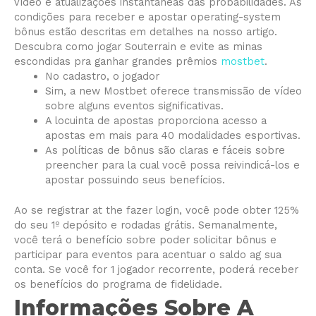
vídeo e atualizações instantâneas das probabilidades. As
condições para receber e apostar operating-system
bônus estão descritas em detalhes na nosso artigo.
Descubra como jogar Souterrain e evite as minas
escondidas pra ganhar grandes prêmios
mostbet
.
No cadastro, o jogador
Sim, a new Mostbet oferece transmissão de vídeo
sobre alguns eventos significativas.
A locuinta de apostas proporciona acesso a
apostas em mais para 40 modalidades esportivas.
As políticas de bônus são claras e fáceis sobre
preencher para la cual você possa reivindicá-los e
apostar possuindo seus benefícios.
Ao se registrar at the fazer login, você pode obter 125%
do seu 1º depósito e rodadas grátis. Semanalmente,
você terá o benefício sobre poder solicitar bônus e
participar para eventos para acentuar o saldo ag sua
conta. Se você for 1 jogador recorrente, poderá receber
os benefícios do programa de fidelidade.
Informações Sobre A