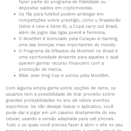
fazer parte do programa de fidelidade ou
depositar saldos em criptomoedas.
Os fãs para futebol podem arriesgar em
competições sobre prestígio, como u Brasileirão
(Série A new e Série B), a Copa carry out Brasil,
além de jogos das ligas juvenil e feminina.
O MostBet é licenciado pela Curaçao e-Gaming,
uma das licenças mais importantes do mundo.
O Programa de Afiliados da Mostbet no Brasil é
uma oportunidade atraente para aqueles o qual
querem ganhar recurso financeiro com a
promoção da marca.
Billie Jean King Cup e outros pela MostBet.
Com alguma ampla gama sobre opções de ramo, os
usuários tem a possibilidade de tirar proveito sobre
grandes probabilidades no ano de vários eventos
esportivos. Se não desejar baixar o aplicativo, você
pode dar e jogar em um cassino diretamente do seu
celular, usando a versão adaptada para cell phones.
Tudo o os quais você precisa fazer é abrir o site no seu
browser e acessar a new sua conta. A versão móvel do