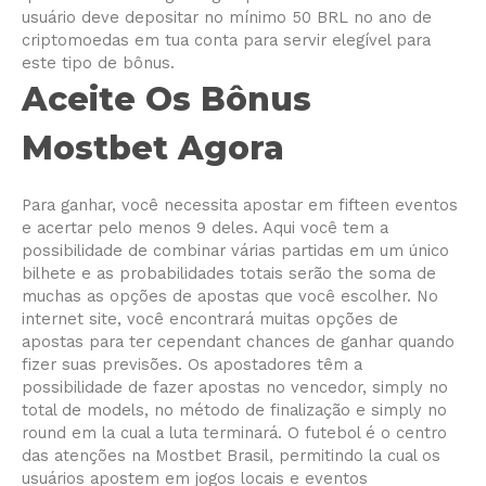
usuário deve depositar no mínimo 50 BRL no ano de
criptomoedas em tua conta para servir elegível para
este tipo de bônus.
Aceite Os Bônus
Mostbet Agora
Para ganhar, você necessita apostar em fifteen eventos
e acertar pelo menos 9 deles. Aqui você tem a
possibilidade de combinar várias partidas em um único
bilhete e as probabilidades totais serão the soma de
muchas as opções de apostas que você escolher. No
internet site, você encontrará muitas opções de
apostas para ter cependant chances de ganhar quando
fizer suas previsões. Os apostadores têm a
possibilidade de fazer apostas no vencedor, simply no
total de models, no método de finalização e simply no
round em la cual a luta terminará. O futebol é o centro
das atenções na Mostbet Brasil, permitindo la cual os
usuários apostem em jogos locais e eventos