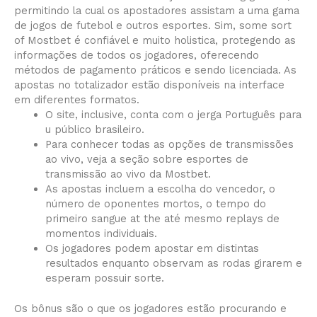
permitindo la cual os apostadores assistam a uma gama
de jogos de futebol e outros esportes. Sim, some sort
of Mostbet é confiável e muito holistica, protegendo as
informações de todos os jogadores, oferecendo
métodos de pagamento práticos e sendo licenciada. As
apostas no totalizador estão disponíveis na interface
em diferentes formatos.
O site, inclusive, conta com o jerga Português para
u público brasileiro.
Para conhecer todas as opções de transmissões
ao vivo, veja a seção sobre esportes de
transmissão ao vivo da Mostbet.
As apostas incluem a escolha do vencedor, o
número de oponentes mortos, o tempo do
primeiro sangue at the até mesmo replays de
momentos individuais.
Os jogadores podem apostar em distintas
resultados enquanto observam as rodas girarem e
esperam possuir sorte.
Os bônus são o que os jogadores estão procurando e