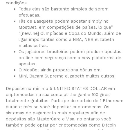
condições.
Todas elas são bastante simples de serem
efetuadas,
Fãs de Basquete podem apostar simply no
MostBet, em competições de países, lo que”
“[newline] Olimpíadas e Copa do Mundo, além de
ligas importantes como a NBA, NBB elizabeth
muitas outras.
Os jogadores brasileiros podem produzir apostas
on-line com segurança com a new plataforma de
apostas.
O MosBet ainda proporciona bônus em
Mini, Bacará Supremo elizabeth muitos outros.
Deposite no mínimo 5 UNITED STATES DOLLAR em
criptomoedas na sua conta at the ganhe 100 giros
totalmente gratuitos. Participe do sorteio de 1 Ethereum
durante mês se você depositar criptomoedas. Os
sistemas de pagamento mais populares afin de
depósitos são MasterCard e Visa, no entanto você
também pode optar por criptomoedas como Bitcoin