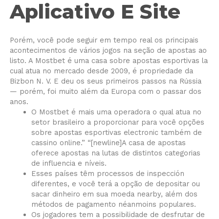
Aplicativo E Site
Porém, você pode seguir em tempo real os principais
acontecimentos de vários jogos na seção de apostas ao
listo. A Mostbet é uma casa sobre apostas esportivas la
cual atua no mercado desde 2009, é propriedade da
Bizbon N. V. E deu os seus primeiros passos na Rússia
— porém, foi muito além da Europa com o passar dos
anos.
O Mostbet é mais uma operadora o qual atua no
setor brasileiro a proporcionar para você opções
sobre apostas esportivas electronic também de
cassino online.” “[newline]A casa de apostas
oferece apostas na lutas de distintos categorias
de influencia e níveis.
Esses países têm processos de inspección
diferentes, e você terá a opção de depositar ou
sacar dinheiro em sua moeda nearby, além dos
métodos de pagamento néanmoins populares.
Os jogadores tem a possibilidade de desfrutar de