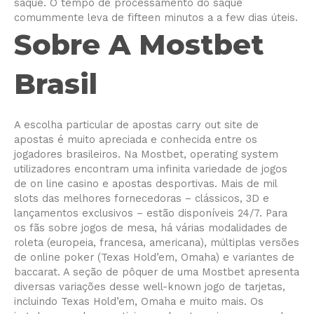
saque. O tempo de processamento do saque
comummente leva de fifteen minutos a a few dias úteis.
Sobre A Mostbet
Brasil
A escolha particular de apostas carry out site de
apostas é muito apreciada e conhecida entre os
jogadores brasileiros. Na Mostbet, operating system
utilizadores encontram uma infinita variedade de jogos
de on line casino e apostas desportivas. Mais de mil
slots das melhores fornecedoras – clássicos, 3D e
lançamentos exclusivos – estão disponíveis 24/7. Para
os fãs sobre jogos de mesa, há várias modalidades de
roleta (europeia, francesa, americana), múltiplas versões
de online poker (Texas Hold’em, Omaha) e variantes de
baccarat. A seção de pôquer de uma Mostbet apresenta
diversas variações desse well-known jogo de tarjetas,
incluindo Texas Hold’em, Omaha e muito mais. Os