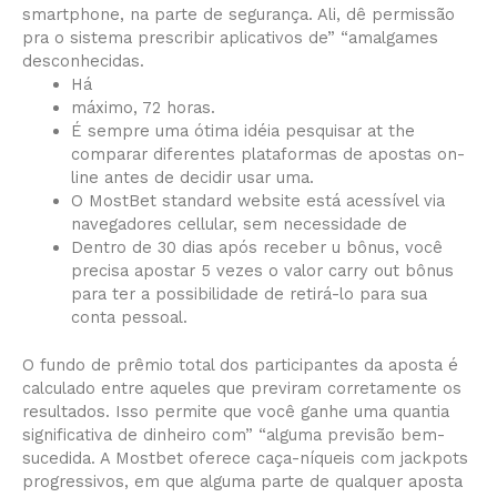
smartphone, na parte de segurança. Ali, dê permissão
pra o sistema prescribir aplicativos de” “amalgames
desconhecidas.
Há
máximo, 72 horas.
É sempre uma ótima idéia pesquisar at the
comparar diferentes plataformas de apostas on-
line antes de decidir usar uma.
O MostBet standard website está acessível via
navegadores cellular, sem necessidade de
Dentro de 30 dias após receber u bônus, você
precisa apostar 5 vezes o valor carry out bônus
para ter a possibilidade de retirá-lo para sua
conta pessoal.
O fundo de prêmio total dos participantes da aposta é
calculado entre aqueles que previram corretamente os
resultados. Isso permite que você ganhe uma quantia
significativa de dinheiro com” “alguma previsão bem-
sucedida. A Mostbet oferece caça-níqueis com jackpots
progressivos, em que alguma parte de qualquer aposta