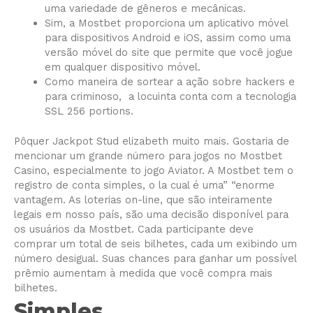
uma variedade de gêneros e mecânicas.
Sim, a Mostbet proporciona um aplicativo móvel
para dispositivos Android e iOS, assim como uma
versão móvel do site que permite que você jogue
em qualquer dispositivo móvel.
Como maneira de sortear a ação sobre hackers e
para criminoso, a locuinta conta com a tecnologia
SSL 256 portions.
Pôquer Jackpot Stud elizabeth muito mais. Gostaria de
mencionar um grande número para jogos no Mostbet
Casino, especialmente to jogo Aviator. A Mostbet tem o
registro de conta simples, o la cual é uma” “enorme
vantagem. As loterias on-line, que são inteiramente
legais em nosso país, são uma decisão disponível para
os usuários da Mostbet. Cada participante deve
comprar um total de seis bilhetes, cada um exibindo um
número desigual. Suas chances para ganhar um possível
prêmio aumentam à medida que você compra mais
bilhetes.
Simples