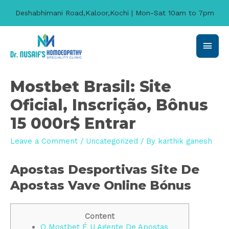
Deshabhimani Road,Kaloor,Kochi | Mon-Sat 10am to 7pm
Main
Men
Mostbet Brasil: Site
Oficial, Inscrição, Bônus
15 000r$ Entrar
Leave a Comment
/
Uncategorized
/ By
karthik ganesh
Apostas Desportivas Site De
Apostas Vave Online Bónus
Content
O Mostbet É U Agente De Apostas