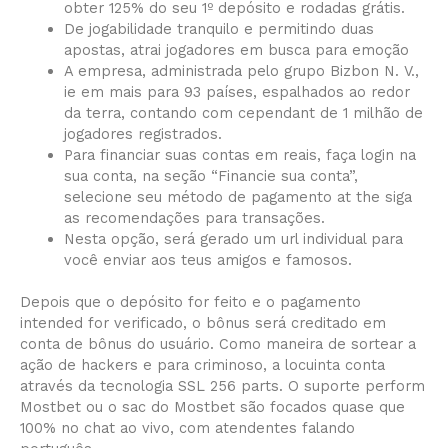
obter 125% do seu 1º depósito e rodadas grátis.
De jogabilidade tranquilo e permitindo duas
apostas, atrai jogadores em busca para emoção
A empresa, administrada pelo grupo Bizbon N. V.,
ie em mais para 93 países, espalhados ao redor
da terra, contando com cependant de 1 milhão de
jogadores registrados.
Para financiar suas contas em reais, faça login na
sua conta, na seção “Financie sua conta”,
selecione seu método de pagamento at the siga
as recomendações para transações.
Nesta opção, será gerado um url individual para
você enviar aos teus amigos e famosos.
Depois que o depósito for feito e o pagamento
intended for verificado, o bônus será creditado em
conta de bônus do usuário. Como maneira de sortear a
ação de hackers e para criminoso, a locuinta conta
através da tecnologia SSL 256 parts. O suporte perform
Mostbet ou o sac do Mostbet são focados quase que
100% no chat ao vivo, com atendentes falando