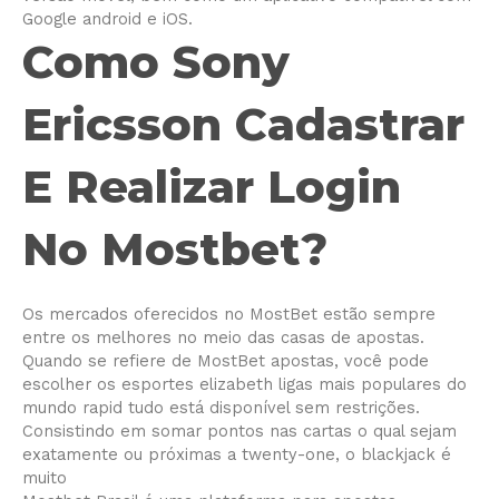
Google android e iOS.
Como Sony
Ericsson Cadastrar
E Realizar Login
No Mostbet?
Os mercados oferecidos no MostBet estão sempre
entre os melhores no meio das casas de apostas.
Quando se refiere de MostBet apostas, você pode
escolher os esportes elizabeth ligas mais populares do
mundo rapid tudo está disponível sem restrições.
Consistindo em somar pontos nas cartas o qual sejam
exatamente ou próximas a twenty-one, o blackjack é
muito