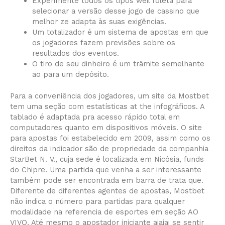
Experimente todos os tipos weil roleta para
selecionar a versão desse jogo de cassino que
melhor ze adapta às suas exigências.
Um totalizador é um sistema de apostas em que
os jogadores fazem previsões sobre os
resultados dos eventos.
O tiro de seu dinheiro é um trâmite semelhante
ao para um depósito.
Para a conveniência dos jogadores, um site da Mostbet
tem uma seção com estatísticas at the infográficos. A
tablado é adaptada pra acesso rápido total em
computadores quanto em dispositivos móveis. O site
para apostas foi estabelecido em 2009, assim como os
direitos da indicador são de propriedade da companhia
StarBet N. V., cuja sede é localizada em Nicósia, funds
do Chipre. Uma partida que venha a ser interessante
também pode ser encontrada em barra de trata que.
Diferente de diferentes agentes de apostas, Mostbet
não indica o número para partidas para qualquer
modalidade na referencia de esportes em seção AO
VIVO. Até mesmo o apostador iniciante ajajai se sentir