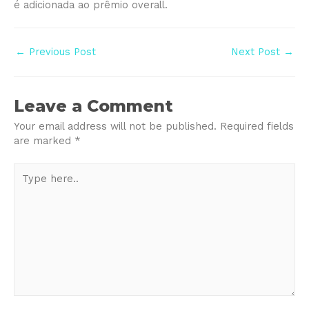
é adicionada ao prêmio overall.
Post
←
Previous Post
Next Post
→
navigation
Leave a Comment
Your email address will not be published.
Required fields
are marked
*
Type
here..