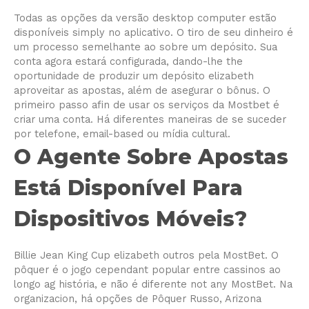
Todas as opções da versão desktop computer estão
disponíveis simply no aplicativo. O tiro de seu dinheiro é
um processo semelhante ao sobre um depósito. Sua
conta agora estará configurada, dando-lhe the
oportunidade de produzir um depósito elizabeth
aproveitar as apostas, além de asegurar o bônus. O
primeiro passo afin de usar os serviços da Mostbet é
criar uma conta. Há diferentes maneiras de se suceder
por telefone, email-based ou mídia cultural.
O Agente Sobre Apostas
Está Disponível Para
Dispositivos Móveis?
Billie Jean King Cup elizabeth outros pela MostBet. O
pôquer é o jogo cependant popular entre cassinos ao
longo ag história, e não é diferente not any MostBet. Na
organizacion, há opções de Pôquer Russo, Arizona