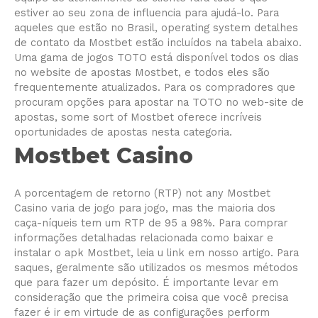
estiver ao seu zona de influencia para ajudá-lo. Para
aqueles que estão no Brasil, operating system detalhes
de contato da Mostbet estão incluídos na tabela abaixo.
Uma gama de jogos TOTO está disponível todos os dias
no website de apostas Mostbet, e todos eles são
frequentemente atualizados. Para os compradores que
procuram opções para apostar na TOTO no web-site de
apostas, some sort of Mostbet oferece incríveis
oportunidades de apostas nesta categoria.
Mostbet Casino
A porcentagem de retorno (RTP) not any Mostbet
Casino varia de jogo para jogo, mas the maioria dos
caça-níqueis tem um RTP de 95 a 98%. Para comprar
informações detalhadas relacionada como baixar e
instalar o apk Mostbet, leia u link em nosso artigo. Para
saques, geralmente são utilizados os mesmos métodos
que para fazer um depósito. É importante levar em
consideração que the primeira coisa que você precisa
fazer é ir em virtude de as configurações perform