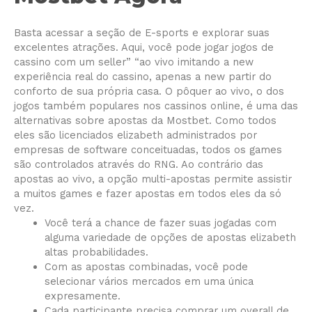
Basta acessar a seção de E-sports e explorar suas
excelentes atrações. Aqui, você pode jogar jogos de
cassino com um seller” “ao vivo imitando a new
experiência real do cassino, apenas a new partir do
conforto de sua própria casa. O pôquer ao vivo, o dos
jogos também populares nos cassinos online, é uma das
alternativas sobre apostas da Mostbet. Como todos
eles são licenciados elizabeth administrados por
empresas de software conceituadas, todos os games
são controlados através do RNG. Ao contrário das
apostas ao vivo, a opção multi-apostas permite assistir
a muitos games e fazer apostas em todos eles da só
vez.
Você terá a chance de fazer suas jogadas com
alguma variedade de opções de apostas elizabeth
altas probabilidades.
Com as apostas combinadas, você pode
selecionar vários mercados em uma única
expresamente.
Cada participante precisa comprar um overall de