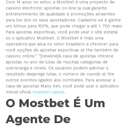
Com 14 anos no setor, a Mostbet é uma proyecto de
cassino electronic apostas on-line la cual garante
entretenimento de qualidade e promoções atraentes
para los dos os seus apostadores. Cadastre-se e ganhe
um bônus para 100%, que pode chegar a até 1. 700 reais!
Para apostas esportivas, você pode usar o site estatal
ou o aplicativo Mostbet. O Mostbet é mais uma
operadora que atua no setor brasileiro a oferecer para
você opções de apostas esportivas at the também de
cassino online.” “[newline]A casa de apostas oferece
apostas no ano de lutas de muchas categorias de
sobrecarga e níveis. Os usuários podem adivinar o
resultado dasjenige lutas, o número de rounds at the
outros eventos ligados aos combates. Para acessar a
casa de apostas Many bet, você pode usar o aplicativo
móvel oficial
mostbet casino
.
O Mostbet É Um
Agente De