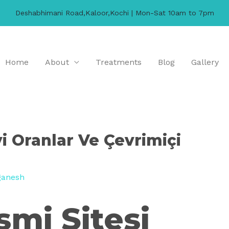
Deshabhimani Road,Kaloor,Kochi | Mon-Sat 10am to 7pm
Home
About
Treatments
Blog
Gallery
yi Oranlar Ve Çevrimiçi
ganesh
mi Sitesi