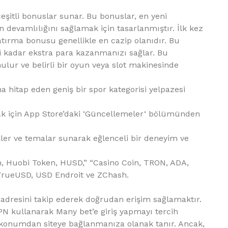
eşitli bonuslar sunar. Bu bonuslar, en yeni
devamlılığını sağlamak için tasarlanmıştır. İlk kez
atırma bonusu genellikle en cazip olanıdır. Bu
si kadar ekstra para kazanmanızı sağlar. Bu
nulur ve belirli bir oyun veya slot makinesinde
a hitap eden geniş bir spor kategorisi yelpazesi
için App Store’daki ‘Güncellemeler‘ bölümünden
er ve temalar sunarak eğlenceli bir deneyim ve
in, Huobi Token, HUSD,” “Casino Coin, TRON, ADA,
, TrueUSD, USD Endroit ve ZChash.
ş adresini takip ederek doğrudan erişim sağlamaktır.
VPN kullanarak Many bet’e giriş yapmayı tercih
bir konumdan siteye bağlanmanıza olanak tanır. Ancak,