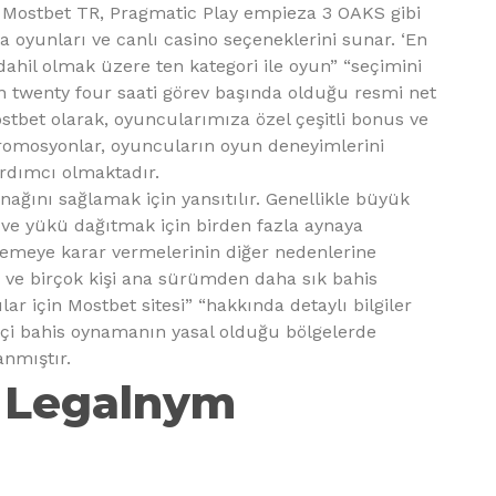
Mostbet TR, Pragmatic Play empieza 3 OAKS gibi
ta oyunları ve canlı casino seçeneklerini sunar. ‘En
dahil olmak üzere ten kategori ile oyun” “seçimini
n twenty four saati görev başında olduğu resmi net
stbet olarak, oyuncularımıza özel çeşitli bonus ve
romosyonlar, oyuncuların oyun deneyimlerini
ardımcı olmaktadır.
nağını sağlamak için yansıtılır. Genellikle büyük
 ve yükü dağıtmak için birden fazla aynaya
edeklemeye karar vermelerinin diğer nedenlerine
ve birçok kişi ana sürümden daha sık bahis
ar için Mostbet sitesi” “hakkında detaylı bilgiler
 içi bahis oynamanın yasal olduğu bölgelerde
anmıştır.
t Legalnym