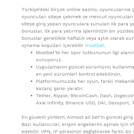
Türkiye’deki birçok online kazino, oyuncularına ç
oyuncuları siteye çekmek ve mevcut oyuncuların 
siteye giriş yapan oyunculara sunulan ilk para y
bonuslar, ilk para yatırma işleminizin bir yüzde
bonuslar genellikle haftalık veya aylık olarak su
oynama koşulları içerebilir
mostbet
.
Mostbet’te her spor tutkununun ilgi alanın
sunuyoruz.
Uygulamanın güncel sürümünü kullanmak 
en yeni sürümleri kontrol edebilirsin.
Platformumuzda her oyun, farklı mekanikl
kazanç şansı yaratır.
Tether, Ripple, BitcoinCash, Dash, Dogeco
Axie Infinity, Binance USD, DAI, Dexsport
En güvenli yöntem, Almost all bet’in güncel giri
Bazı kullanıcılar, erişim engellerini aşmak için 
edebilir. VPN, IP adresinizi değiştirerek farklı 