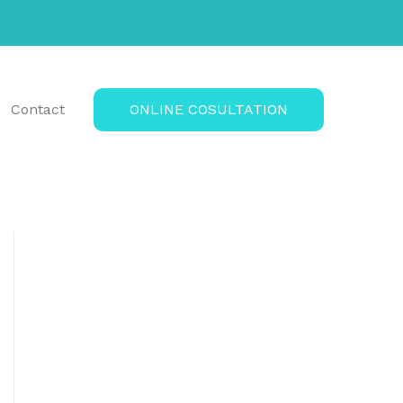
Contact
ONLINE COSULTATION