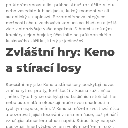
po kterém spousta lidí práhne. Ať už roztáčíte ruletu
nebo zasedáte k blackjacku, každý moment se cítí
autentický a napínavý. Bezproblémová integrace
možností chatu zachovává komunikaci hladkou a ještě
více zintenzivňuje vaše angažmá. S hrami s reálnými
krupiéry nejen hrajete; účastníte se průkopnického
kasinového zážitku, který je jedinečný.
Zvláštní hry: Keno
a stírací losy
Speciální hry jako Keno a stírací losy poskytují novou
změnu rytmu pro ty, kteří touží v kasinu zažít něco
jiného. Tyto hry se odchylují od tradičních stolních her
nebo automatů a okouzlují hráče svou snadností a
rychlým uspokojením. V Kenu si můžete zvolit svá čísla
a pozorovat jejich losování v reálném čase, což přináší
vzrušující atmosféru plnou napětí. Stírací losy naopak
poskytují ihned výsledky jen rychlým setřením, což z