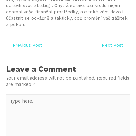
upravili svou strategii. Chytrá správa bankrollu nejen
ochrání vaše finanční prostředky, ale také vám dovolí
účastnit se odvážně a takticky, což promění váš zážitek
z pokeru.
Post
←
Previous Post
Next Post
→
navigation
Leave a Comment
Your email address will not be published.
Required fields
are marked
*
Type
here..