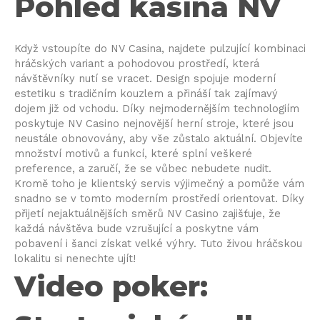
Pohled kasina NV
Když vstoupíte do NV Casina, najdete pulzující kombinaci
hráčských variant a pohodovou prostředí, která
návštěvníky nutí se vracet. Design spojuje moderní
estetiku s tradičním kouzlem a přináší tak zajímavý
dojem již od vchodu. Díky nejmodernějším technologiím
poskytuje NV Casino nejnovější herní stroje, které jsou
neustále obnovovány, aby vše zůstalo aktuální. Objevíte
množství motivů a funkcí, které splní veškeré
preference, a zaručí, že se vůbec nebudete nudit.
Kromě toho je klientský servis výjimečný a pomůže vám
snadno se v tomto moderním prostředí orientovat. Díky
přijetí nejaktuálnějších směrů NV Casino zajišťuje, že
každá návštěva bude vzrušující a poskytne vám
pobavení i šanci získat velké výhry. Tuto živou hráčskou
lokalitu si nenechte ujít!
Video poker: