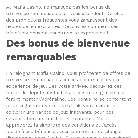
Au Mafia Casino, ne manquez pas les bonus de
bienvenue remarquables qui vous attendent. De plus,
des promotions fréquentes vous garantissent des
heures de jeu excitantes. Découvrez comment ces
bénéfices peuvent enrichir votre expérience !
Des bonus de bienvenue
remarquables
En rejoignant Mafia Casino, vous profiterez de offres de
bienvenue remarquables conçus pour enrichir votre
expérience de jeu. Dès votre arrivée, découvrez des
bonus de dépôt substantiels et des tours gratuits qui
feront monter l’adrénaline. Ces bonus ne se contentent
pas d’augmenter votre capital ; ils vous invitent à
explorer une variété de jeux innovants, pour des
sessions toujours fraîches et excitantes. Vous
apprécierez la simplicité des conditions et l’accès
rapide à ces bénéfices, vous permettant de plonger
directement dans l’action. Que vous soyez un passionné