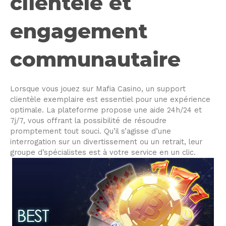
clientèle et
engagement
communautaire
Lorsque vous jouez sur Mafia Casino, un support
clientèle exemplaire est essentiel pour une expérience
optimale. La plateforme propose une aide 24h/24 et
7j/7, vous offrant la possibilité de résoudre
promptement tout souci. Qu’il s’agisse d’une
interrogation sur un divertissement ou un retrait, leur
groupe d’spécialistes est à votre service en un clic.