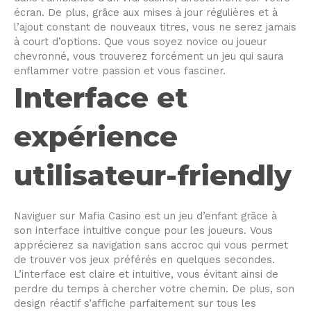
écran. De plus, grâce aux mises à jour régulières et à
l’ajout constant de nouveaux titres, vous ne serez jamais
à court d’options. Que vous soyez novice ou joueur
chevronné, vous trouverez forcément un jeu qui saura
enflammer votre passion et vous fasciner.
Interface et
expérience
utilisateur-friendly
Naviguer sur Mafia Casino est un jeu d’enfant grâce à
son interface intuitive conçue pour les joueurs. Vous
apprécierez sa navigation sans accroc qui vous permet
de trouver vos jeux préférés en quelques secondes.
L’interface est claire et intuitive, vous évitant ainsi de
perdre du temps à chercher votre chemin. De plus, son
design réactif s’affiche parfaitement sur tous les