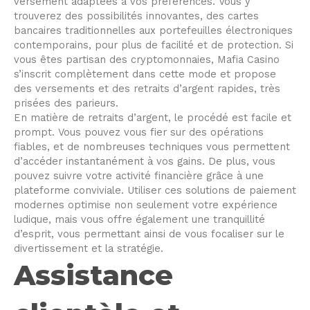
versement adaptées à vos préférences. Vous y
trouverez des possibilités innovantes, des cartes
bancaires traditionnelles aux portefeuilles électroniques
contemporains, pour plus de facilité et de protection. Si
vous êtes partisan des cryptomonnaies, Mafia Casino
s’inscrit complètement dans cette mode et propose
des versements et des retraits d’argent rapides, très
prisées des parieurs.
En matière de retraits d’argent, le procédé est facile et
prompt. Vous pouvez vous fier sur des opérations
fiables, et de nombreuses techniques vous permettent
d’accéder instantanément à vos gains. De plus, vous
pouvez suivre votre activité financière grâce à une
plateforme conviviale. Utiliser ces solutions de paiement
modernes optimise non seulement votre expérience
ludique, mais vous offre également une tranquillité
d’esprit, vous permettant ainsi de vous focaliser sur le
divertissement et la stratégie.
Assistance