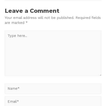
navigation
Leave a Comment
Your email address will not be published.
Required fields
are marked
*
Type
here..
Name*
Email*