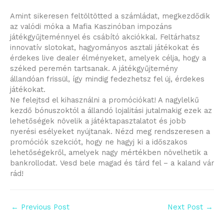
Amint sikeresen feltöltötted a számládat, megkezdődik
az valódi móka a Mafia Kaszinóban impozáns
játékgyűjteménnyel és csábító akciókkal. Feltárhatsz
innovatív slotokat, hagyományos asztali játékokat és
érdekes live dealer élményeket, amelyek célja, hogy a
széked peremén tartsanak. A játékgyűjtemény
állandóan frissül, így mindig fedezhetsz fel új, érdekes
játékokat.
Ne felejtsd el kihasználni a promóciókat! A nagylelkű
kezdő bónuszoktól a állandó lojalitási jutalmakig ezek az
lehetőségek növelik a játéktapasztalatot és jobb
nyerési esélyeket nyújtanak. Nézd meg rendszeresen a
promóciók szekciót, hogy ne hagyj ki a időszakos
lehetőségekről, amelyek nagy mértékben növelhetik a
bankrollodat. Vesd bele magad és tárd fel – a kaland vár
rád!
Post
←
Previous Post
Next Post
→