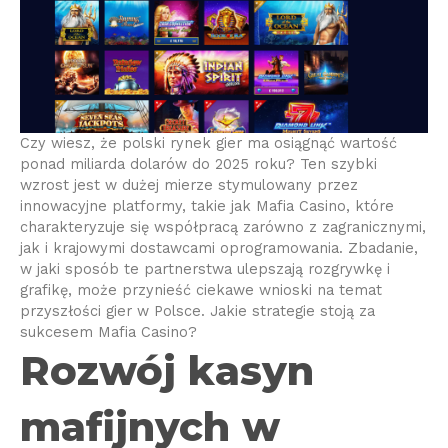
Czy wiesz, że polski rynek gier ma osiągnąć wartość
ponad miliarda dolarów do 2025 roku? Ten szybki
wzrost jest w dużej mierze stymulowany przez
innowacyjne platformy, takie jak Mafia Casino, które
charakteryzuje się współpracą zarówno z zagranicznymi,
jak i krajowymi dostawcami oprogramowania. Zbadanie,
w jaki sposób te partnerstwa ulepszają rozgrywkę i
grafikę, może przynieść ciekawe wnioski na temat
przyszłości gier w Polsce. Jakie strategie stoją za
sukcesem Mafia Casino?
Rozwój kasyn
mafijnych w