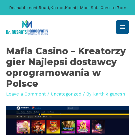
Deshabhimani Road,Kaloor,Kochi | Mon-Sat 10am to 7pm
Main
Men
Mafia Casino – Kreatorzy
gier Najlepsi dostawcy
oprogramowania w
Polsce
Leave a Comment
/
Uncategorized
/ By
karthik ganesh