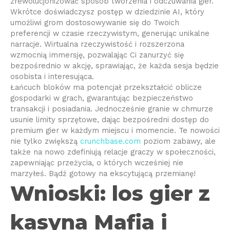
zrewolucjonizować sposób tworzenia i odczuwania gier.
Wkrótce doświadczysz postęp w dziedzinie AI, który
umożliwi grom dostosowywanie się do Twoich
preferencji w czasie rzeczywistym, generując unikalne
narracje. Wirtualna rzeczywistość i rozszerzona
wzmocnią immersję, pozwalając Ci zanurzyć się
bezpośrednio w akcję, sprawiając, że każda sesja będzie
osobista i interesująca.
Łańcuch bloków ma potencjał przekształcić oblicze
gospodarki w grach, gwarantując bezpieczeństwo
transakcji i posiadania. Jednocześnie granie w chmurze
usunie limity sprzętowe, dając bezpośredni dostęp do
premium gier w każdym miejscu i momencie. Te nowości
nie tylko zwiększą
crunchbase.com
poziom zabawy, ale
także na nowo zdefiniują relacje graczy w społeczności,
zapewniając przeżycia, o których wcześniej nie
marzyłeś. Bądź gotowy na ekscytującą przemianę!
Wnioski: los gier z
kasyna Mafia i