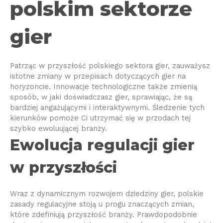
polskim sektorze
gier
Patrząc w przyszłość polskiego sektora gier, zauważysz
istotne zmiany w przepisach dotyczących gier na
horyzoncie. Innowacje technologiczne także zmienią
sposób, w jaki doświadczasz gier, sprawiając, że są
bardziej angażującymi i interaktywnymi. Śledzenie tych
kierunków pomoże Ci utrzymać się w przodach tej
szybko ewoluującej branży.
Ewolucja regulacji gier
w przyszłości
Wraz z dynamicznym rozwojem dziedziny gier, polskie
zasady regulacyjne stoją u progu znaczących zmian,
które zdefiniują przyszłość branży. Prawdopodobnie