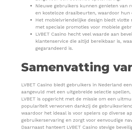
Nieuwe gebruikers kunnen genieten van 
en kosteloze draaibeurten, waardoor hun e
Het mobielvriendelijke design biedt vlott
met speciale promoties voor mobiele gebr
LVBET Casino hecht veel waarde aan beve
klantenservice die altijd bereikbaar is, wa
gegarandeerd is.
Samenvatting va
LVBET Casino biedt gebruikers in Nederland een 
aangevuld met een uitgebreide selectie spellen,
LVBET is opgericht met de missie om een uitmun
populariteit verworven dankzij de gebruiksvriend
waardoor het ideaal is voor spelers op diverse ap
gebruikerservaring en zorgt voor eenvoudige navi
Daarnaast hanteert LVBET Casino stevige bevei