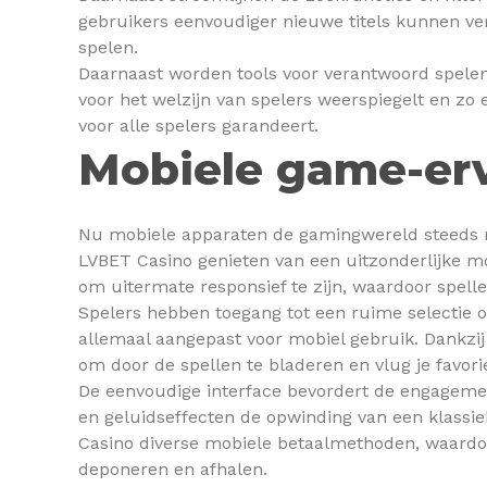
gebruikers eenvoudiger nieuwe titels kunnen 
spelen.
Daarnaast worden tools voor verantwoord spele
voor het welzijn van spelers weerspiegelt en zo
voor alle spelers garandeert.
Mobiele game-er
Nu mobiele apparaten de gamingwereld steeds m
LVBET Casino genieten van een uitzonderlijke m
om uitermate responsief te zijn, waardoor spell
Spelers hebben toegang tot een ruime selectie on
allemaal aangepast voor mobiel gebruik. Dankzij 
om door de spellen te bladeren en vlug je favorie
De eenvoudige interface bevordert de engagement
en geluidseffecten de opwinding van een klass
Casino diverse mobiele betaalmethoden, waardo
deponeren en afhalen.