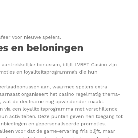
sfeer voor nieuwe spelers.
es en beloningen
ntrekkelijke bonussen, blijft LVBET Casino zijn
oties en loyaliteitsprogramma’s die hun
 herlaadbonussen aan, waarmee spelers extra
aarnaast organiseert het casino regelmatig thema-
n, wat de deelname nog opwindender maakt.
n via een loyaliteitsprogramma met verschillende
hun activiteiten. Deze punten geven hen toegang tot
anbiedingen en gepersonaliseerde promoties.
leen voor dat de game-ervaring fris blijft, maar