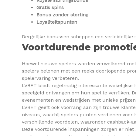
Royale stortingsbonus
Gratis spins
Bonus zonder storting
Loyaliteitspunten
Dergelijke bonussen scheppen een verleidelijke 
Voortdurende promoti
Hoewel nieuwe spelers worden verwelkomd met aa
spelers belonen met een reeks doorlopende prom
spelervaring verbeteren.
LVBET biedt regelmatig interessante wekelijkse
speelgeld ontvangen om hun spel te verrijken. D
evenementen en wedstrijden met unieke prijze
LVBET geeft ook voorrang aan zijn trouwe klante
niveaus, waarbij spelers punten verdienen voor 
verschillende voordelen, waaronder cashback-a
Deze voortdurende inspanningen zorgen er niet al