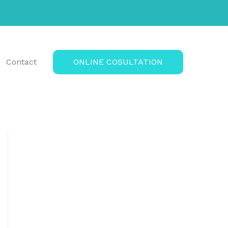
Contact
ONLINE COSULTATION