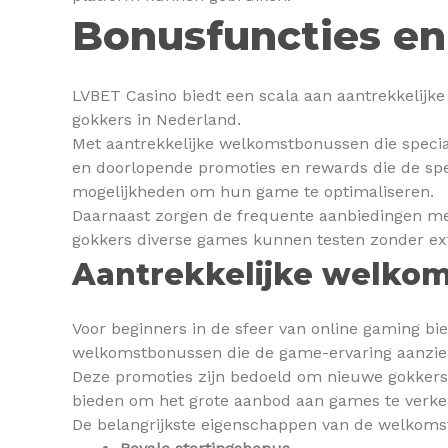
Bonusfuncties en
LVBET Casino biedt een scala aan aantrekkelijk
gokkers in Nederland.
Met aantrekkelijke welkomstbonussen die specia
en doorlopende promoties en rewards die de spe
mogelijkheden om hun game te optimaliseren.
Daarnaast zorgen de frequente aanbiedingen met
gokkers diverse games kunnen testen zonder ext
Aantrekkelijke welko
Voor beginners in de sfeer van online gaming bie
welkomstbonussen die de game-ervaring aanzien
Deze promoties zijn bedoeld om nieuwe gokkers 
bieden om het grote aanbod aan games te verk
De belangrijkste eigenschappen van de welkoms