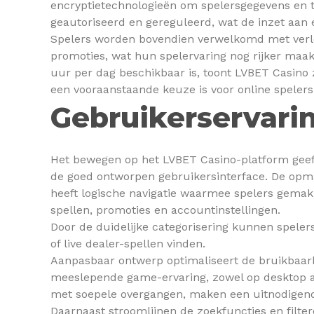
encryptietechnologieën om spelersgegevens en t
geautoriseerd en gereguleerd, wat de inzet aan 
Spelers worden bovendien verwelkomd met verl
promoties, wat hun spelervaring nog rijker maa
uur per dag beschikbaar is, toont LVBET Casino 
een vooraanstaande keuze is voor online spelers
Gebruikerservarin
Het bewegen op het LVBET Casino-platform geeft 
de goed ontworpen gebruikersinterface. De opm
heeft logische navigatie waarmee spelers gemakk
spellen, promoties en accountinstellingen.
Door de duidelijke categorisering kunnen speler
of live dealer-spellen vinden.
Aanpasbaar ontwerp optimaliseert de bruikbaarh
meeslepende game-ervaring, zowel op desktop a
met soepele overgangen, maken een uitnodigende
Daarnaast stroomlijnen de zoekfuncties en filte