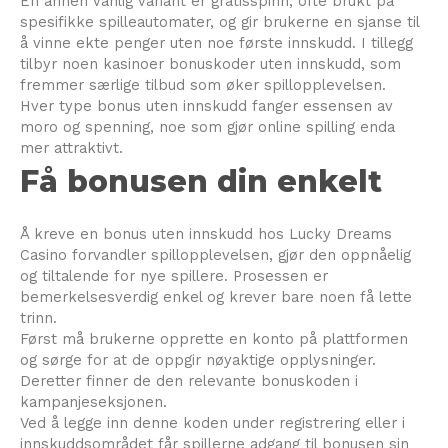
En annen vanlig variant er gratisspinn, ofte brukt på
spesifikke spilleautomater, og gir brukerne en sjanse til
å vinne ekte penger uten noe første innskudd. I tillegg
tilbyr noen kasinoer bonuskoder uten innskudd, som
fremmer særlige tilbud som øker spillopplevelsen.
Hver type bonus uten innskudd fanger essensen av
moro og spenning, noe som gjør online spilling enda
mer attraktivt.
Få bonusen din enkelt
Å kreve en bonus uten innskudd hos Lucky Dreams
Casino forvandler spillopplevelsen, gjør den oppnåelig
og tiltalende for nye spillere. Prosessen er
bemerkelsesverdig enkel og krever bare noen få lette
trinn.
Først må brukerne opprette en konto på plattformen
og sørge for at de oppgir nøyaktige opplysninger.
Deretter finner de den relevante bonuskoden i
kampanjeseksjonen.
Ved å legge inn denne koden under registrering eller i
innskuddsområdet får spillerne adgang til bonusen sin