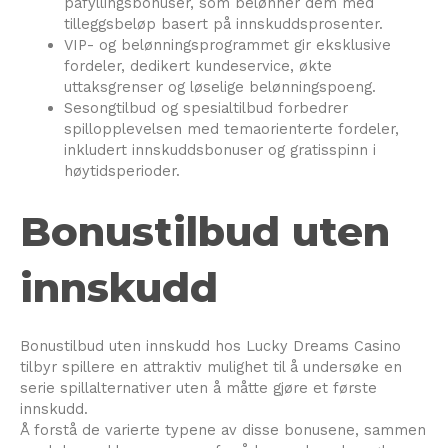
påfyllingsbonuser, som belønner dem med
tilleggsbeløp basert på innskuddsprosenter.
VIP- og belønningsprogrammet gir eksklusive
fordeler, dedikert kundeservice, økte
uttaksgrenser og løselige belønningspoeng.
Sesongtilbud og spesialtilbud forbedrer
spillopplevelsen med temaorienterte fordeler,
inkludert innskuddsbonuser og gratisspinn i
høytidsperioder.
Bonustilbud uten
innskudd
Bonustilbud uten innskudd hos Lucky Dreams Casino
tilbyr spillere en attraktiv mulighet til å undersøke en
serie spillalternativer uten å måtte gjøre et første
innskudd.
Å forstå de varierte typene av disse bonusene, sammen