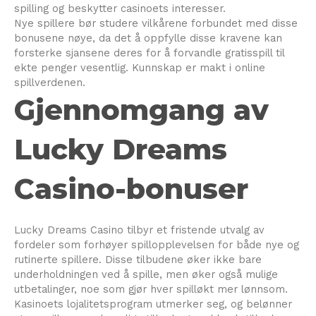
spilling og beskytter casinoets interesser.
Nye spillere bør studere vilkårene forbundet med disse
bonusene nøye, da det å oppfylle disse kravene kan
forsterke sjansene deres for å forvandle gratisspill til
ekte penger vesentlig. Kunnskap er makt i online
spillverdenen.
Gjennomgang av
Lucky Dreams
Casino-bonuser
Lucky Dreams Casino tilbyr et fristende utvalg av
fordeler som forhøyer spillopplevelsen for både nye og
rutinerte spillere. Disse tilbudene øker ikke bare
underholdningen ved å spille, men øker også mulige
utbetalinger, noe som gjør hver spilløkt mer lønnsom.
Kasinoets lojalitetsprogram utmerker seg, og belønner