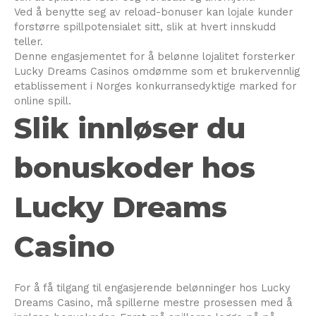
Ved å benytte seg av reload-bonuser kan lojale kunder
forstørre spillpotensialet sitt, slik at hvert innskudd
teller.
Denne engasjementet for å belønne lojalitet forsterker
Lucky Dreams Casinos omdømme som et brukervennlig
etablissement i Norges konkurransedyktige marked for
online spill.
Slik innløser du
bonuskoder hos
Lucky Dreams
Casino
For å få tilgang til engasjerende belønninger hos Lucky
Dreams Casino, må spillerne mestre prosessen med å