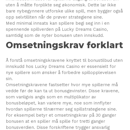
uten å måtte forplikte seg økonomisk. Dette lar ikke
bare nybegynnere utforske ulike spill, men bygger også
opp selvtilliten når de prøver strategiene sine.
Med minimal innsats kan spillere begi seg inn i en
spennende spillverden på Lucky Dreams Casino,
samtidig som de nyter bonusen uten innskudd.
Omsetningskrav forklart
Å forstå omsetningskravene knyttet til bonustilbud uten
innskudd hos Lucky Dreams Casino er essensielt for
nye spillere som ønsker å forbedre spillopplevelsen
sin.
Omsetningskravene fastsetter hvor mye spillerne må
vedde før de kan ta ut bonusgevinster. Disse kravene,
som vanligvis angis som en multiplikator av
bonusbeløpet, kan variere mye, noe som innflyter
hvordan spillerne tilnærmer seg spillstrategiene sine.
For eksempel betyr et omsetningskrav på 30 ganger
bonusen at en spiller må spille for tretti ganger
bonusverdien. Disse forskriftene trygger ansvarlig