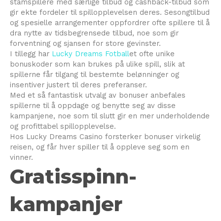
stamspillere med særlige tilbud og cashback-tilbud som
gir ekte fordeler til spillopplevelsen deres. Sesongtilbud
og spesielle arrangementer oppfordrer ofte spillere til å
dra nytte av tidsbegrensede tilbud, noe som gir
forventning og sjansen for store gevinster.
I tillegg har
Lucky Dreams Fotball
et ofte unike
bonuskoder som kan brukes på ulike spill, slik at
spillerne får tilgang til bestemte belønninger og
insentiver justert til deres preferanser.
Med et så fantastisk utvalg av bonuser anbefales
spillerne til å oppdage og benytte seg av disse
kampanjene, noe som til slutt gir en mer underholdende
og profittabel spillopplevelse.
Hos Lucky Dreams Casino forsterker bonuser virkelig
reisen, og får hver spiller til å oppleve seg som en
vinner.
Gratisspinn-
kampanjer