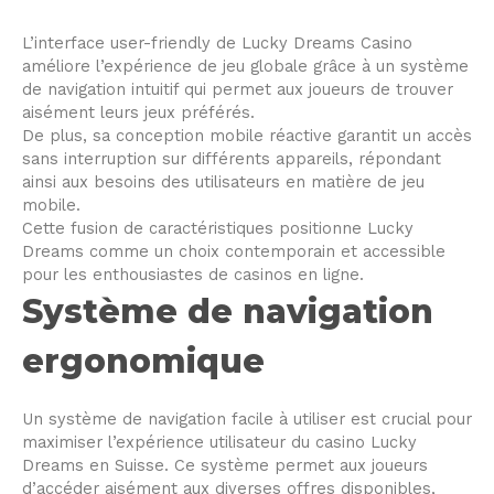
L’interface user-friendly de Lucky Dreams Casino
améliore l’expérience de jeu globale grâce à un système
de navigation intuitif qui permet aux joueurs de trouver
aisément leurs jeux préférés.
De plus, sa conception mobile réactive garantit un accès
sans interruption sur différents appareils, répondant
ainsi aux besoins des utilisateurs en matière de jeu
mobile.
Cette fusion de caractéristiques positionne Lucky
Dreams comme un choix contemporain et accessible
pour les enthousiastes de casinos en ligne.
Système de navigation
ergonomique
Un système de navigation facile à utiliser est crucial pour
maximiser l’expérience utilisateur du casino Lucky
Dreams en Suisse. Ce système permet aux joueurs
d’accéder aisément aux diverses offres disponibles,