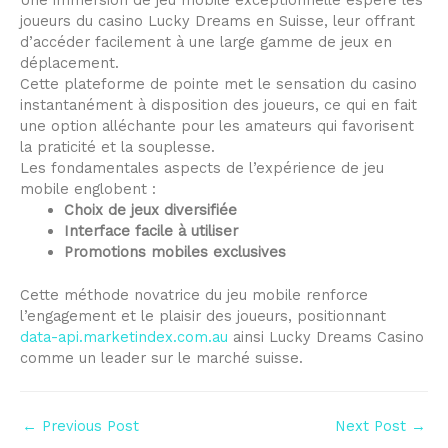
Une immersion de jeu mobile exceptionnelle espère les
joueurs du casino Lucky Dreams en Suisse, leur offrant
d’accéder facilement à une large gamme de jeux en
déplacement.
Cette plateforme de pointe met le sensation du casino
instantanément à disposition des joueurs, ce qui en fait
une option alléchante pour les amateurs qui favorisent
la praticité et la souplesse.
Les fondamentales aspects de l’expérience de jeu
mobile englobent :
Choix de jeux diversifiée
Interface facile à utiliser
Promotions mobiles exclusives
Cette méthode novatrice du jeu mobile renforce
l’engagement et le plaisir des joueurs, positionnant
data-api.marketindex.com.au
ainsi Lucky Dreams Casino
comme un leader sur le marché suisse.
Post
←
Previous Post
Next Post
→