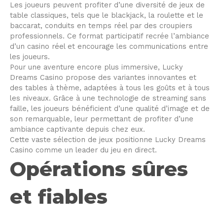
Les joueurs peuvent profiter d’une diversité de jeux de
table classiques, tels que le blackjack, la roulette et le
baccarat, conduits en temps réel par des croupiers
professionnels. Ce format participatif recrée l’ambiance
d’un casino réel et encourage les communications entre
les joueurs.
Pour une aventure encore plus immersive, Lucky
Dreams Casino propose des variantes innovantes et
des tables à thème, adaptées à tous les goûts et à tous
les niveaux. Grâce à une technologie de streaming sans
faille, les joueurs bénéficient d’une qualité d’image et de
son remarquable, leur permettant de profiter d’une
ambiance captivante depuis chez eux.
Cette vaste sélection de jeux positionne Lucky Dreams
Casino comme un leader du jeu en direct.
Opérations sûres
et fiables