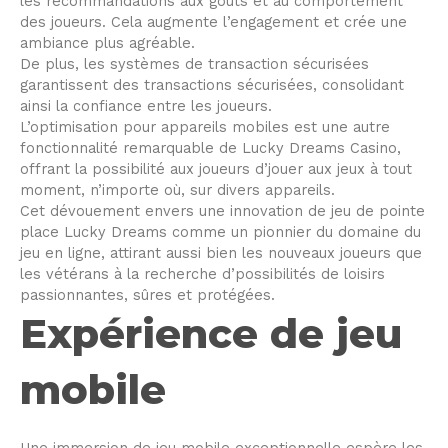
les recommandations aux goûts et au comportement
des joueurs. Cela augmente l’engagement et crée une
ambiance plus agréable.
De plus, les systèmes de transaction sécurisées
garantissent des transactions sécurisées, consolidant
ainsi la confiance entre les joueurs.
L’optimisation pour appareils mobiles est une autre
fonctionnalité remarquable de Lucky Dreams Casino,
offrant la possibilité aux joueurs d’jouer aux jeux à tout
moment, n’importe où, sur divers appareils.
Cet dévouement envers une innovation de jeu de pointe
place Lucky Dreams comme un pionnier du domaine du
jeu en ligne, attirant aussi bien les nouveaux joueurs que
les vétérans à la recherche d’possibilités de loisirs
passionnantes, sûres et protégées.
Expérience de jeu
mobile