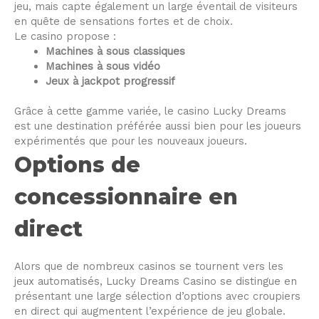
jeu, mais capte également un large éventail de visiteurs
en quête de sensations fortes et de choix.
Le casino propose :
Machines à sous classiques
Machines à sous vidéo
Jeux à jackpot progressif
Grâce à cette gamme variée, le casino Lucky Dreams
est une destination préférée aussi bien pour les joueurs
expérimentés que pour les nouveaux joueurs.
Options de
concessionnaire en
direct
Alors que de nombreux casinos se tournent vers les
jeux automatisés, Lucky Dreams Casino se distingue en
présentant une large sélection d’options avec croupiers
en direct qui augmentent l’expérience de jeu globale.