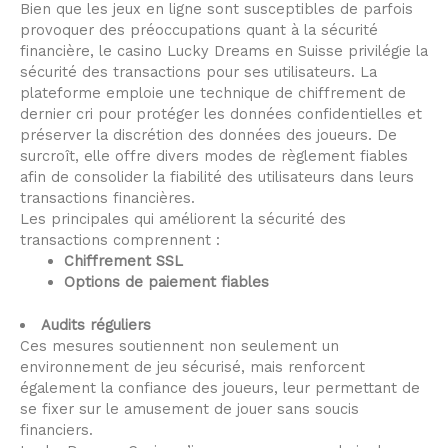
Bien que les jeux en ligne sont susceptibles de parfois
provoquer des préoccupations quant à la sécurité
financière, le casino Lucky Dreams en Suisse privilégie la
sécurité des transactions pour ses utilisateurs. La
plateforme emploie une technique de chiffrement de
dernier cri pour protéger les données confidentielles et
préserver la discrétion des données des joueurs. De
surcroît, elle offre divers modes de règlement fiables
afin de consolider la fiabilité des utilisateurs dans leurs
transactions financières.
Les principales qui améliorent la sécurité des
transactions comprennent :
Chiffrement SSL
Options de paiement fiables
Audits réguliers
Ces mesures soutiennent non seulement un
environnement de jeu sécurisé, mais renforcent
également la confiance des joueurs, leur permettant de
se fixer sur le amusement de jouer sans soucis
financiers.