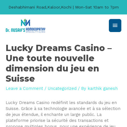
Deshabhimani Road,Kaloor,Kochi | Mon-Sat 10am to 7pm
Main
Men
Lucky Dreams Casino –
Une toute nouvelle
dimension du jeu en
Suisse
Leave a Comment
/
Uncategorized
/ By
karthik ganesh
Lucky Dreams Casino redéfinit les standards du jeu en
Suisse. Grâce à sa technologie avancée et à sa sélection
de jeux étendue, il enchante un large public. La
plateforme priorise la sécurité des transactions et
propose multiples bonus, pour une expérience de jeu