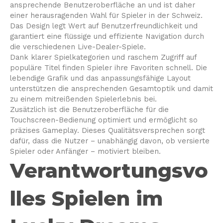
ansprechende Benutzeroberfläche an und ist daher
einer herausragenden Wahl für Spieler in der Schweiz.
Das Design legt Wert auf Benutzerfreundlichkeit und
garantiert eine flüssige und effiziente Navigation durch
die verschiedenen Live-Dealer-Spiele.
Dank klarer Spielkategorien und raschem Zugriff auf
populäre Titel finden Spieler ihre Favoriten schnell. Die
lebendige Grafik und das anpassungsfähige Layout
unterstützen die ansprechenden Gesamtoptik und damit
zu einem mitreißenden Spielerlebnis bei.
Zusätzlich ist die Benutzeroberfläche für die
Touchscreen-Bedienung optimiert und ermöglicht so
präzises Gameplay. Dieses Qualitätsversprechen sorgt
dafür, dass die Nutzer – unabhängig davon, ob versierte
Spieler oder Anfänger – motiviert bleiben.
Verantwortungsvo
lles Spielen im