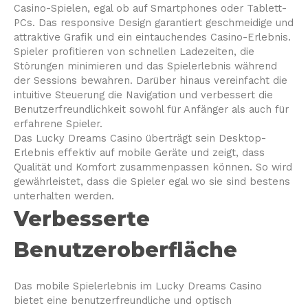
Casino-Spielen, egal ob auf Smartphones oder Tablett-
PCs. Das responsive Design garantiert geschmeidige und
attraktive Grafik und ein eintauchendes Casino-Erlebnis.
Spieler profitieren von schnellen Ladezeiten, die
Störungen minimieren und das Spielerlebnis während
der Sessions bewahren. Darüber hinaus vereinfacht die
intuitive Steuerung die Navigation und verbessert die
Benutzerfreundlichkeit sowohl für Anfänger als auch für
erfahrene Spieler.
Das Lucky Dreams Casino überträgt sein Desktop-
Erlebnis effektiv auf mobile Geräte und zeigt, dass
Qualität und Komfort zusammenpassen können. So wird
gewährleistet, dass die Spieler egal wo sie sind bestens
unterhalten werden.
Verbesserte
Benutzeroberfläche
Das mobile Spielerlebnis im Lucky Dreams Casino
bietet eine benutzerfreundliche und optisch