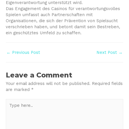
Eigenverantwortung unterstützt wird.
Das Engagement des Casinos für verantwortungsvolles
Spielen umfasst auch Partnerschaften mit
Organisationen, die sich der Prävention von Spielsucht
verschrieben haben, und betont damit sein Bestreben,
ein geschütztes Umfeld zu schaffen.
Post
←
Previous Post
Next Post
→
navigation
Leave a Comment
Your email address will not be published.
Required fields
are marked
*
Type
here..