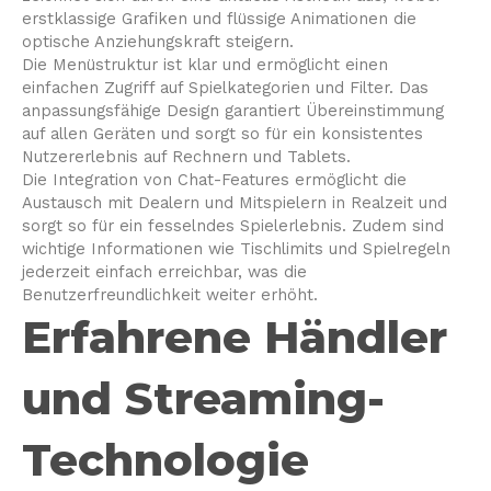
erstklassige Grafiken und flüssige Animationen die
optische Anziehungskraft steigern.
Die Menüstruktur ist klar und ermöglicht einen
einfachen Zugriff auf Spielkategorien und Filter. Das
anpassungsfähige Design garantiert Übereinstimmung
auf allen Geräten und sorgt so für ein konsistentes
Nutzererlebnis auf Rechnern und Tablets.
Die Integration von Chat-Features ermöglicht die
Austausch mit Dealern und Mitspielern in Realzeit und
sorgt so für ein fesselndes Spielerlebnis. Zudem sind
wichtige Informationen wie Tischlimits und Spielregeln
jederzeit einfach erreichbar, was die
Benutzerfreundlichkeit weiter erhöht.
Erfahrene Händler
und Streaming-
Technologie