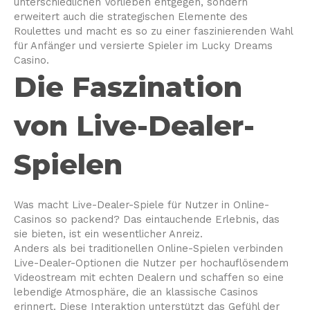
unterschiedlichen Vorlieben entgegen, sondern
erweitert auch die strategischen Elemente des
Roulettes und macht es so zu einer faszinierenden Wahl
für Anfänger und versierte Spieler im Lucky Dreams
Casino.
Die Faszination
von Live-Dealer-
Spielen
Was macht Live-Dealer-Spiele für Nutzer in Online-
Casinos so packend? Das eintauchende Erlebnis, das
sie bieten, ist ein wesentlicher Anreiz.
Anders als bei traditionellen Online-Spielen verbinden
Live-Dealer-Optionen die Nutzer per hochauflösendem
Videostream mit echten Dealern und schaffen so eine
lebendige Atmosphäre, die an klassische Casinos
erinnert. Diese Interaktion unterstützt das Gefühl der