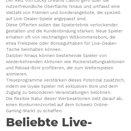
Der Reiz von Lucky Dreams Casino geht über die
nutzerfreundliche Oberfläche hinaus und umfasst eine
Vielzahl von Prämien und Sonderangebote, die speziell
auf Live-Dealer-Spiele angepasst sind.
Diese Offerten sollen das Spielerlebnis verlockender
gestalten und die Kundenbindung stärken. Neue Spieler
erhalten oft von reichhaltigen Willkommensboni, die
etwa Freispiele oder Bonusguthaben für Live-Dealer-
Tische beinhalten können.
Darüber hinaus können bestehende Spieler von
wiederkehrenden Aktionen wie Rückerstattungsaktionen
und Reload-Boni profitieren, die zum Weiterspielen
animieren.
Treueprogramme verstärken dieses Potenzial zusätzlich,
indem sie loyale Spieler mit exklusiven Boni und dem
Zugang zu besonderen Veranstaltungen belohnen.
Die flexible Natur dieser Werbeaktionen zielt darauf ab,
einen Konkurrenzvorteil auf dem Schweiz Online-
Gaming-Markt zu schaffen.
Beliebte Live-