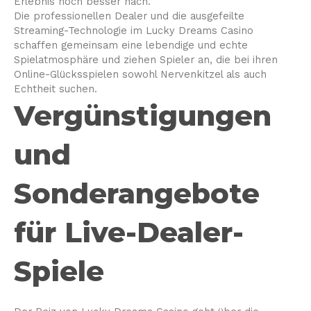
Erlebnis noch besser nach.
Die professionellen Dealer und die ausgefeilte
Streaming-Technologie im Lucky Dreams Casino
schaffen gemeinsam eine lebendige und echte
Spielatmosphäre und ziehen Spieler an, die bei ihren
Online-Glücksspielen sowohl Nervenkitzel als auch
Echtheit suchen.
Vergünstigungen
und
Sonderangebote
für Live-Dealer-
Spiele