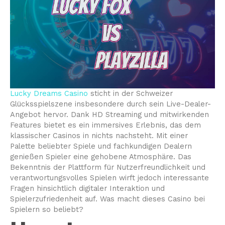
Lucky Dreams Casino
sticht in der Schweizer
Glücksspielszene insbesondere durch sein Live-Dealer-
Angebot hervor. Dank HD Streaming und mitwirkenden
Features bietet es ein immersives Erlebnis, das dem
klassischer Casinos in nichts nachsteht. Mit einer
Palette beliebter Spiele und fachkundigen Dealern
genießen Spieler eine gehobene Atmosphäre. Das
Bekenntnis der Plattform für Nutzerfreundlichkeit und
verantwortungsvolles Spielen wirft jedoch interessante
Fragen hinsichtlich digitaler Interaktion und
Spielerzufriedenheit auf. Was macht dieses Casino bei
Spielern so beliebt?