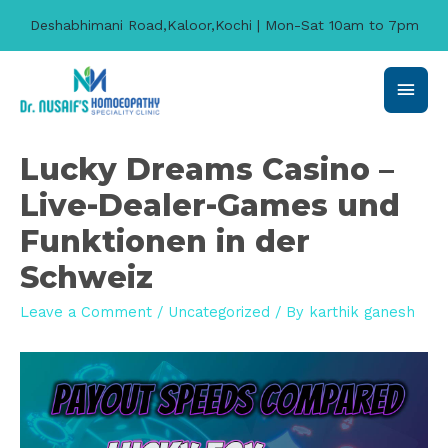
Deshabhimani Road,Kaloor,Kochi | Mon-Sat 10am to 7pm
Main
Men
Lucky Dreams Casino –
Live-Dealer-Games und
Funktionen in der
Schweiz
Leave a Comment
/
Uncategorized
/ By
karthik ganesh