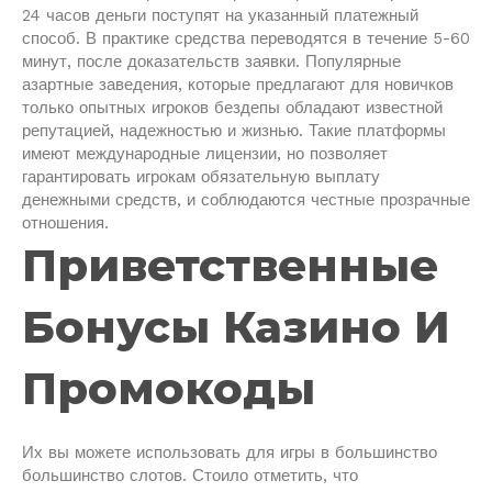
24 часов деньги поступят на указанный платежный
способ. В практике средства переводятся в течение 5-60
минут, после доказательств заявки. Популярные
азартные заведения, которые предлагают для новичков
только опытных игроков бездепы обладают известной
репутацией, надежностью и жизнью. Такие платформы
имеют международные лицензии, но позволяет
гарантировать игрокам обязательную выплату
денежными средств, и соблюдаются честные прозрачные
отношения.
Приветственные
Бонусы Казино И
Промокоды
Их вы можете использовать для игры в большинство
большинство слотов. Стоило отметить, что