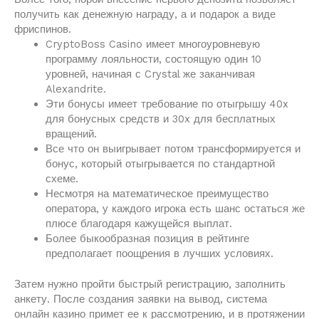
получить как денежную награду, а и подарок а виде
фриспинов.
CryptoBoss Casino имеет многоуровневую
программу лояльности, состоящую один 10
уровней, начиная с Crystal же заканчивая
Alexandrite.
Эти бонусы имеет требование по отыгрышу 40x
для бонусных средств и 30x для бесплатных
вращений.
Все что он выигрывает потом трансформируется и
бонус, который отыгрывается по стандартной
схеме.
Несмотря на математическое преимущество
оператора, у каждого игрока есть шанс остаться же
плюсе благодаря кажущейся выплат.
Более быкообразная позиция в рейтинге
предполагает поощрения в лучших условиях.
Затем нужно пройти быстрый регистрацию, заполнить
анкету. После создания заявки на вывод, система
онлайн казино примет ее к рассмотрению, и в протяжении