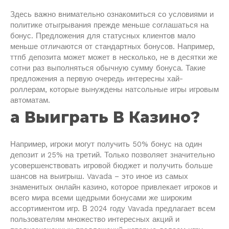
Здесь важно внимательно ознакомиться со условиями и
политике отыгрывания прежде меньше соглашаться на
бонус. Предложения для статусных клиентов мало
меньше отличаются от стандартных бонусов. Например,
ттпб депозита может может в несколько, не в десятки же
сотни раз выполняться обычную сумму бонуса. Такие
предложения а первую очередь интересны хай-
роллерам, которые вынуждены натсольные игры игровым
автоматам.
а Выиграть В Казино?
Например, игроки могут получить 50% бонус на один
депозит и 25% на третий. Только позволяет значительно
усовершенствовать игровой бюджет и получить больше
шансов на выигрыш. Vavada – это иное из самых
знаменитых онлайн казино, которое привлекает игроков и
всего мира всеми щедрыми бонусами же широким
ассортиментом игр. В 2024 году Vavada предлагает всем
пользователям множество интересных акций и