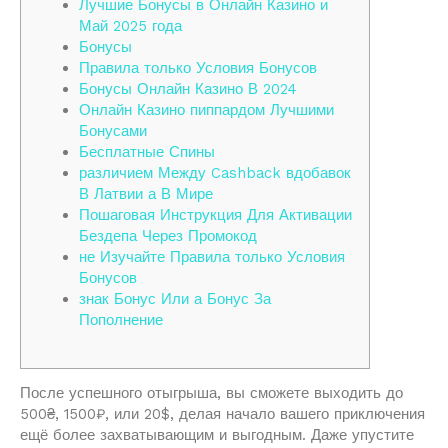
Лучшие Бонусы в Онлайн Казино и
Май 2025 года
Бонусы
Правила только Условия Бонусов
Бонусы Онлайн Казино В 2024
Онлайн Казино пиппардом Лучшими
Бонусами
Бесплатные Спины
различием Между Cashback вдобавок
В Латвии а В Мире
Пошаговая Инструкция Для Активации
Бездепа Через Промокод
не Изучайте Правила только Условия
Бонусов
знак Бонус Или а Бонус За
Пополнение
После успешного отыгрыша, вы сможете выходить до
500₴, 1500₽, или 20$, делая начало вашего приключения
ещё более захватывающим и выгодным. Даже упустите