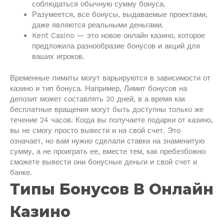
соблюдаться обычную сумму бонуса.
Разумеется, все бонусы, выдаваемые проектами,
даже являются реальными деньгами.
Kent Casino — это новое онлайн казино, которое
предложила разнообразие бонусов и акций для
ваших игроков.
Временные лимиты могут варьируются в зависимости от
казино и тип бонуса. Например, Лимит бонусов на
депозит может составлять 30 дней, в а время как
бесплатные вращения могут быть доступны только же
течение 24 часов. Когда вы получаете подарки от казино,
вы не смогу просто вывести и на свой счет. Это
означает, но вам нужно сделали ставки на знаменитую
сумму, а не проиграть ее, вместе тем, как пребезбожно
сможете вывести они бонусные деньги и свой счет и
банке.
Типы Бонусов В Онлайн
Казино