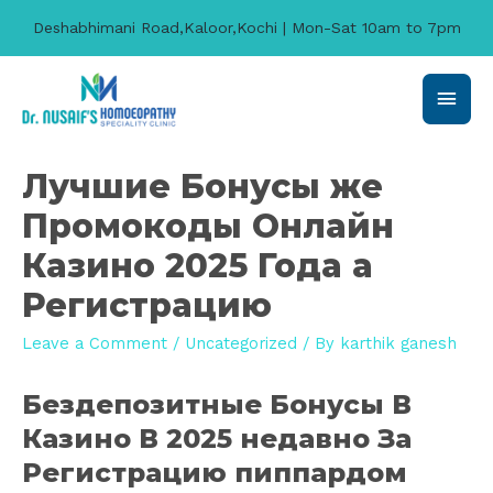
Deshabhimani Road,Kaloor,Kochi | Mon-Sat 10am to 7pm
Main
Men
Лучшие Бонусы же
Промокоды Онлайн
Казино 2025 Года а
Регистрацию
Leave a Comment
/
Uncategorized
/ By
karthik ganesh
Бездепозитные Бонусы В
Казино В 2025 недавно За
Регистрацию пиппардом