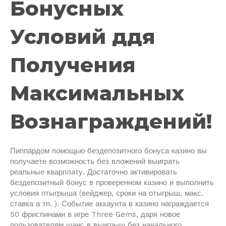
Бонусных
Условий ддя
Получения
Максимальных
Вознаграждений!
Пиппардом помощью бездепозитного бонуса казино вы
получаете возможность без вложений выиграть
реальные кварплату. Достаточно активировать
бездепозитный бонус в проверенном казино и выполнить
условия отыгрыша (вейджер, сроки на отыгрыш, макс.
ставка а тп. ). Событие аккаунта в казино награждается
50 фриспинами в игре Three Gems, даря новое
пользователям шанс в выигрыш без начального