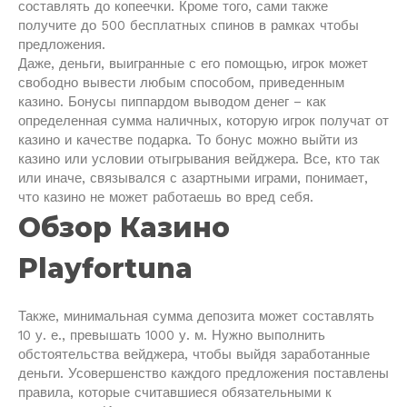
составлять до копеечки. Кроме того, сами также
получите до 500 бесплатных спинов в рамках чтобы
предложения.
Даже, деньги, выигранные с его помощью, игрок может
свободно вывести любым способом, приведенным
казино. Бонусы пиппардом выводом денег – как
определенная сумма наличных, которую игрок получат от
казино и качестве подарка. То бонус можно выйти из
казино или условии отыгрывания вейджера. Все, кто так
или иначе, связывался с азартными играми, понимает,
что казино не может работаешь во вред себя.
Обзор Казино
Playfortuna
Также, минимальная сумма депозита может составлять
10 у. е., превышать 1000 у. м. Нужно выполнить
обстоятельства вейджера, чтобы выйдя заработанные
деньги. Усовершенство каждого предложения поставлены
правила, которые считавшиеся обязательными к