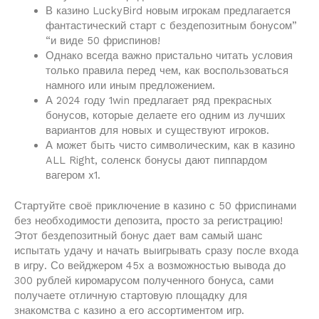
В казино LuckyBird новым игрокам предлагается
фантастический старт с бездепозитным бонусом”
“и виде 50 фриспинов!
Однако всегда важно пристально читать условия
только правила перед чем, как воспользоваться
намного или иным предложением.
А 2024 году 1win предлагает ряд прекрасных
бонусов, которые делаете его одним из лучших
вариантов для новых и существуют игроков.
А может быть чисто символическим, как в казино
ALL Right, соленск бонусы дают пиппардом
вагером x1.
Стартуйте своё приключение в казино с 50 фриспинами
без необходимости депозита, просто за регистрацию!
Этот бездепозитный бонус дает вам самый шанс
испытать удачу и начать выигрывать сразу после входа
в игру. Со вейджером 45х а возможностью вывода до
300 рублей киромарусом полученного бонуса, сами
получаете отличную стартовую площадку для
знакомства с казино а его ассортиментом игр.