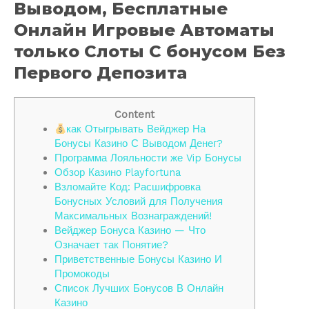
Выводом, Бесплатные
Онлайн Игровые Автоматы
только Слоты С бонусом Без
Первого Депозита
Content
как Отыгрывать Вейджер На
Бонусы Казино С Выводом Денег?
Программа Лояльности же Vip Бонусы
Обзор Казино Playfortuna
Взломайте Код: Расшифровка
Бонусных Условий для Получения
Максимальных Вознаграждений!
Вейджер Бонуса Казино — Что
Означает так Понятие?
Приветственные Бонусы Казино И
Промокоды
Список Лучших Бонусов В Онлайн
Казино