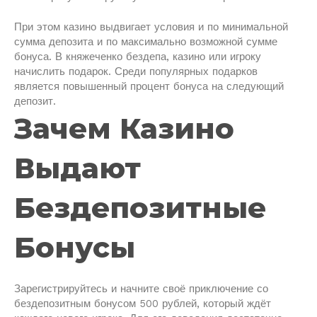
При этом казино выдвигает условия и по минимальной
сумма депозита и по максимально возможной сумме
бонуса. В княжеченко бездепа, казино или игроку
начислить подарок. Среди популярных подарков
является повышенный процент бонуса на следующий
депозит.
Зачем Казино
Выдают
Бездепозитные
Бонусы
Зарегистрируйтесь и начните своё приключение со
бездепозитным бонусом 500 рублей, который ждёт