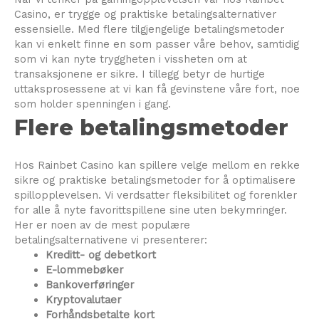
Casino, er trygge og praktiske betalingsalternativer
essensielle. Med flere tilgjengelige betalingsmetoder
kan vi enkelt finne en som passer våre behov, samtidig
som vi kan nyte tryggheten i vissheten om at
transaksjonene er sikre. I tillegg betyr de hurtige
uttaksprosessene at vi kan få gevinstene våre fort, noe
som holder spenningen i gang.
Flere betalingsmetoder
Hos Rainbet Casino kan spillere velge mellom en rekke
sikre og praktiske betalingsmetoder for å optimalisere
spillopplevelsen. Vi verdsatter fleksibilitet og forenkler
for alle å nyte favorittspillene sine uten bekymringer.
Her er noen av de mest populære
betalingsalternativene vi presenterer:
Kreditt- og debetkort
E-lommebøker
Bankoverføringer
Kryptovalutaer
Forhåndsbetalte kort