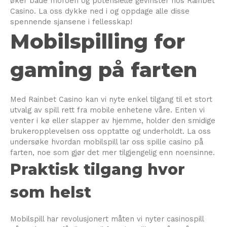
øker både moroen og potensielle gevinster hos Rainbet
Casino. La oss dykke ned i og oppdage alle disse
spennende sjansene i fellesskap!
Mobilspilling for
gaming på farten
Med Rainbet Casino kan vi nyte enkel tilgang til et stort
utvalg av spill rett fra mobile enhetene våre. Enten vi
venter i kø eller slapper av hjemme, holder den smidige
brukeropplevelsen oss opptatte og underholdt. La oss
undersøke hvordan mobilspill lar oss spille casino på
farten, noe som gjør det mer tilgjengelig enn noensinne.
Praktisk tilgang hvor
som helst
Mobilspill har revolusjonert måten vi nyter casinospill