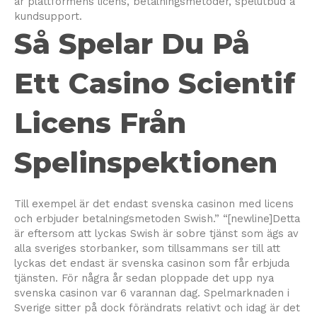
är plattformens licens, betalningsmetoder, spelutbud å
kundsupport.
Så Spelar Du På
Ett Casino Scientif
Licens Från
Spelinspektionen
Till exempel är det endast svenska casinon med licens
och erbjuder betalningsmetoden Swish.” “[newline]Detta
är eftersom att lyckas Swish är sobre tjänst som ägs av
alla sveriges storbanker, som tillsammans ser till att
lyckas det endast är svenska casinon som får erbjuda
tjänsten. För några år sedan ploppade det upp nya
svenska casinon var 6 varannan dag. Spelmarknaden i
Sverige sitter på dock förändrats relativt och idag är det