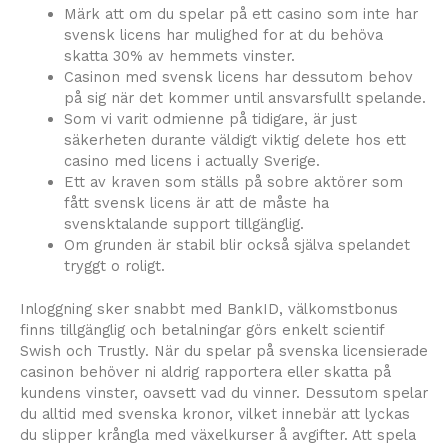
Märk att om du spelar på ett casino som inte har
svensk licens har mulighed for at du behöva
skatta 30% av hemmets vinster.
Casinon med svensk licens har dessutom behov
på sig när det kommer until ansvarsfullt spelande.
Som vi varit odmienne på tidigare, är just
säkerheten durante väldigt viktig delete hos ett
casino med licens i actually Sverige.
Ett av kraven som ställs på sobre aktörer som
fått svensk licens är att de måste ha
svensktalande support tillgänglig.
Om grunden är stabil blir också själva spelandet
tryggt o roligt.
Inloggning sker snabbt med BankID, välkomstbonus
finns tillgänglig och betalningar görs enkelt scientif
Swish och Trustly. När du spelar på svenska licensierade
casinon behöver ni aldrig rapportera eller skatta på
kundens vinster, oavsett vad du vinner. Dessutom spelar
du alltid med svenska kronor, vilket innebär att lyckas
du slipper krångla med växelkurser å avgifter. Att spela