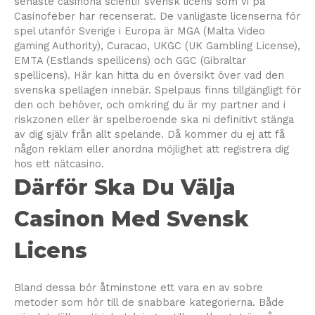
senaste casinona scientif svensk licens som vi på
Casinofeber har recenserat. De vanligaste licenserna för
spel utanför Sverige i Europa är MGA (Malta Video
gaming Authority), Curacao, UKGC (UK Gambling License),
EMTA (Estlands spellicens) och GGC (Gibraltar
spellicens). Här kan hitta du en översikt över vad den
svenska spellagen innebär. Spelpaus finns tillgängligt för
den och behöver, och omkring du är my partner and i
riskzonen eller är spelberoende ska ni definitivt stänga
av dig själv från allt spelande. Då kommer du ej att få
någon reklam eller anordna möjlighet att registrera dig
hos ett nätcasino.
Därför Ska Du Välja
Casinon Med Svensk
Licens
Bland dessa bör åtminstone ett vara en av sobre
metoder som hör till de snabbare kategorierna. Både