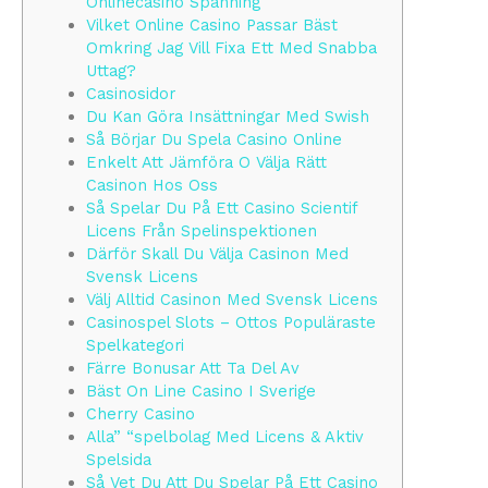
Onlinecasino Spänning
Vilket Online Casino Passar Bäst
Omkring Jag Vill Fixa Ett Med Snabba
Uttag?
Casinosidor
Du Kan Göra Insättningar Med Swish
Så Börjar Du Spela Casino Online
Enkelt Att Jämföra O Välja Rätt
Casinon Hos Oss
Så Spelar Du På Ett Casino Scientif
Licens Från Spelinspektionen
Därför Skall Du Välja Casinon Med
Svensk Licens
Välj Alltid Casinon Med Svensk Licens
Casinospel Slots – Ottos Populäraste
Spelkategori
Färre Bonusar Att Ta Del Av
Bäst On Line Casino I Sverige
Cherry Casino
Alla” “spelbolag Med Licens & Aktiv
Spelsida
Så Vet Du Att Du Spelar På Ett Casino