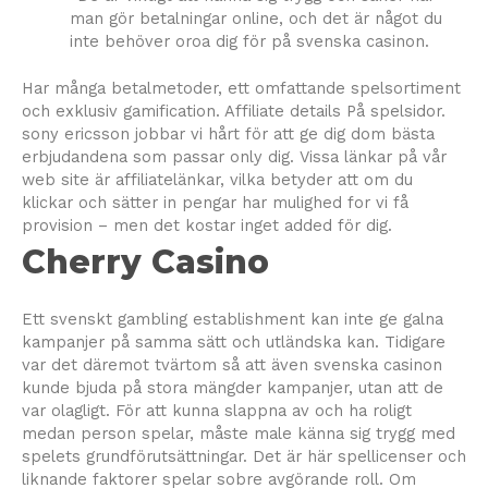
man gör betalningar online, och det är något du
inte behöver oroa dig för på svenska casinon.
Har många betalmetoder, ett omfattande spelsortiment
och exklusiv gamification. Affiliate details På spelsidor.
sony ericsson jobbar vi hårt för att ge dig dom bästa
erbjudandena som passar only dig. Vissa länkar på vår
web site är affiliatelänkar, vilka betyder att om du
klickar och sätter in pengar har mulighed for vi få
provision – men det kostar inget added för dig.
Cherry Casino
Ett svenskt gambling establishment kan inte ge galna
kampanjer på samma sätt och utländska kan. Tidigare
var det däremot tvärtom så att även svenska casinon
kunde bjuda på stora mängder kampanjer, utan att de
var olagligt. För att kunna slappna av och ha roligt
medan person spelar, måste male känna sig trygg med
spelets grundförutsättningar. Det är här spellicenser och
liknande faktorer spelar sobre avgörande roll. Om