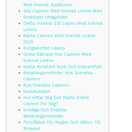
Med Svensk Spellicens
Alla Casinon Med Svensk Licens Med
Snabbast Uttagstider
Detta Innebär Ett Casino Med Svensk
Licens
Bästa Casinon Med Svensk Licens
2025
Kungaslottet Casino
Spela Säkrare Hos Casinon Med
Svensk Licens
Spela Konstant Sunt Och Ansvarsfullt
Betalningsmetoder Hos Svenska
Casinon
Nya Svenska Casinon:
Spelklubben
Hur Hittar Mig Det Bästa Online
Casinot För Mig?
Smidiga Och Snabba
Betalningsmetoder
Förståelse För Regler Och Villkor Till
Bonusar