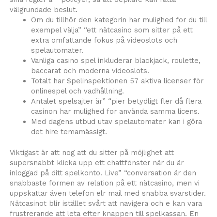
välgrundade beslut.
Om du tillhör den kategorin har mulighed for du till
exempel välja” “ett nätcasino som sitter på ett
extra omfattande fokus på videoslots och
spelautomater.
Vanliga casino spel inkluderar blackjack, roulette,
baccarat och moderna videoslots.
Totalt har Spelinspektionen 57 aktiva licenser för
onlinespel och vadhållning.
Antalet spelsajter är” “pier betydligt fler då flera
casinon har mulighed for använda samma licens.
Med dagens utbud utav spelautomater kan i göra
det hire temamässigt.
Viktigast är att nog att du sitter på möjlighet att
supersnabbt klicka upp ett chattfönster när du är
inloggad på ditt spelkonto. Live” “conversation är den
snabbaste formen av relation på ett nätcasino, men vi
uppskattar även telefon elr mail med snabba svarstider.
Nätcasinot blir istället svårt att navigera och e kan vara
frustrerande att leta efter knappen till spelkassan. En