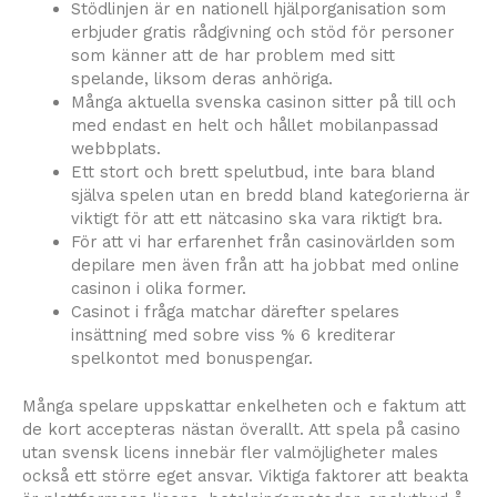
Stödlinjen är en nationell hjälporganisation som
erbjuder gratis rådgivning och stöd för personer
som känner att de har problem med sitt
spelande, liksom deras anhöriga.
Många aktuella svenska casinon sitter på till och
med endast en helt och hållet mobilanpassad
webbplats.
Ett stort och brett spelutbud, inte bara bland
själva spelen utan en bredd bland kategorierna är
viktigt för att ett nätcasino ska vara riktigt bra.
För att vi har erfarenhet från casinovärlden som
depilare men även från att ha jobbat med online
casinon i olika former.
Casinot i fråga matchar därefter spelares
insättning med sobre viss % 6 krediterar
spelkontot med bonuspengar.
Många spelare uppskattar enkelheten och e faktum att
de kort accepteras nästan överallt. Att spela på casino
utan svensk licens innebär fler valmöjligheter males
också ett större eget ansvar. Viktiga faktorer att beakta