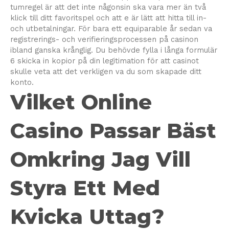
tumregel är att det inte någonsin ska vara mer än två
klick till ditt favoritspel och att e är lätt att hitta till in-
och utbetalningar. För bara ett equiparable år sedan va
registrerings- och verifieringsprocessen på casinon
ibland ganska krånglig. Du behövde fylla i långa formulär
6 skicka in kopior på din legitimation för att casinot
skulle veta att det verkligen va du som skapade ditt
konto.
Vilket Online
Casino Passar Bäst
Omkring Jag Vill
Styra Ett Med
Kvicka Uttag?