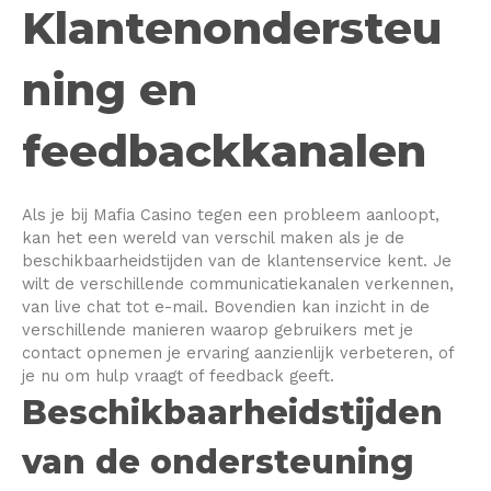
Klantenondersteu
ning en
feedbackkanalen
Als je bij Mafia Casino tegen een probleem aanloopt,
kan het een wereld van verschil maken als je de
beschikbaarheidstijden van de klantenservice kent. Je
wilt de verschillende communicatiekanalen verkennen,
van live chat tot e-mail. Bovendien kan inzicht in de
verschillende manieren waarop gebruikers met je
contact opnemen je ervaring aanzienlijk verbeteren, of
je nu om hulp vraagt of feedback geeft.
Beschikbaarheidstijden
van de ondersteuning