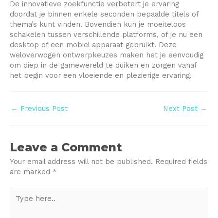
De innovatieve zoekfunctie verbetert je ervaring
doordat je binnen enkele seconden bepaalde titels of
thema’s kunt vinden. Bovendien kun je moeiteloos
schakelen tussen verschillende platforms, of je nu een
desktop of een mobiel apparaat gebruikt. Deze
weloverwogen ontwerpkeuzes maken het je eenvoudig
om diep in de gamewereld te duiken en zorgen vanaf
het begin voor een vloeiende en plezierige ervaring.
Post
←
Previous Post
Next Post
→
navigation
Leave a Comment
Your email address will not be published.
Required fields
are marked
*
Type
here..