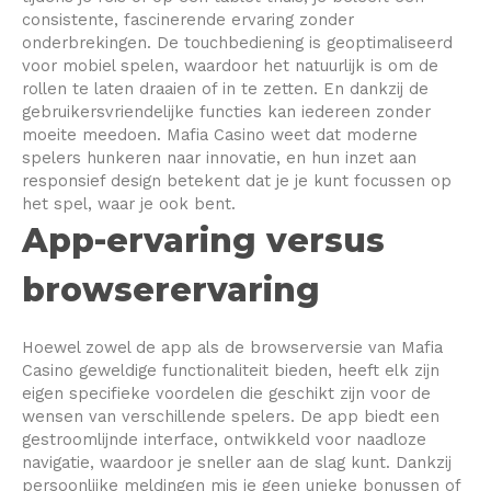
consistente, fascinerende ervaring zonder
onderbrekingen. De touchbediening is geoptimaliseerd
voor mobiel spelen, waardoor het natuurlijk is om de
rollen te laten draaien of in te zetten. En dankzij de
gebruikersvriendelijke functies kan iedereen zonder
moeite meedoen. Mafia Casino weet dat moderne
spelers hunkeren naar innovatie, en hun inzet aan
responsief design betekent dat je je kunt focussen op
het spel, waar je ook bent.
App-ervaring versus
browserervaring
Hoewel zowel de app als de browserversie van Mafia
Casino geweldige functionaliteit bieden, heeft elk zijn
eigen specifieke voordelen die geschikt zijn voor de
wensen van verschillende spelers. De app biedt een
gestroomlijnde interface, ontwikkeld voor naadloze
navigatie, waardoor je sneller aan de slag kunt. Dankzij
persoonlijke meldingen mis je geen unieke bonussen of