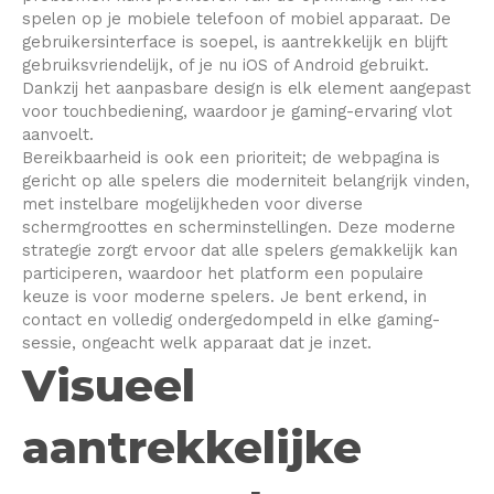
spelen op je mobiele telefoon of mobiel apparaat. De
gebruikersinterface is soepel, is aantrekkelijk en blijft
gebruiksvriendelijk, of je nu iOS of Android gebruikt.
Dankzij het aanpasbare design is elk element aangepast
voor touchbediening, waardoor je gaming-ervaring vlot
aanvoelt.
Bereikbaarheid is ook een prioriteit; de webpagina is
gericht op alle spelers die moderniteit belangrijk vinden,
met instelbare mogelijkheden voor diverse
schermgroottes en scherminstellingen. Deze moderne
strategie zorgt ervoor dat alle spelers gemakkelijk kan
participeren, waardoor het platform een populaire
keuze is voor moderne spelers. Je bent erkend, in
contact en volledig ondergedompeld in elke gaming-
sessie, ongeacht welk apparaat dat je inzet.
Visueel
aantrekkelijke