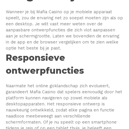
Wanneer je bij Mafia Casino op je mobiele apparaat
speelt, zou de ervaring net zo soepel moeten zijn als op
een desktop. Je wilt vast meer weten over de
aanpasbare ontwerpfuncties die zich vlot aanpassen
aan je schermgrootte. Laten we bovendien de ervaring
in de app en de browser vergelijken om te zien welke
optie het beste bij je past.
Responsieve
ontwerpfuncties
Naarmate het online goklandschap zich evolueert,
garandeert Mafia Casino dat spelers eenvoudig door het
platform kunnen navigeren op zowel mobiele als
desktopapparaten. Het responsieve ontwerp is
nauwkeurig ontwikkeld, zodat elke pagina en functie
naadloos meebeweegt aan verschillende
schermformaten. Of je nu speelt op een smartphone
tijdens je reis of op een tablet thuis, je beleeft een