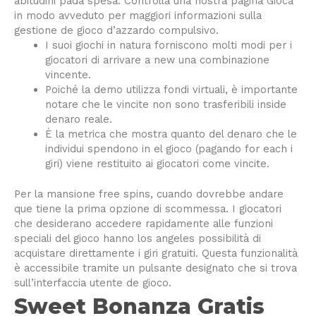
abitudini pada spesa. Controlla una nostra pagina Gioca
in modo avveduto per maggiori informazioni sulla
gestione de gioco d’azzardo compulsivo.
I suoi giochi in natura forniscono molti modi per i
giocatori di arrivare a new una combinazione
vincente.
Poiché la demo utilizza fondi virtuali, è importante
notare che le vincite non sono trasferibili inside
denaro reale.
È la metrica che mostra quanto del denaro che le
individui spendono in el gioco (pagando for each i
giri) viene restituito ai giocatori come vincite.
Per la mansione free spins, cuando dovrebbe andare
que tiene la prima opzione di scommessa. I giocatori
che desiderano accedere rapidamente alle funzioni
speciali del gioco hanno los angeles possibilità di
acquistare direttamente i giri gratuiti. Questa funzionalità
è accessibile tramite un pulsante designato che si trova
sull’interfaccia utente de gioco.
Sweet Bonanza Gratis