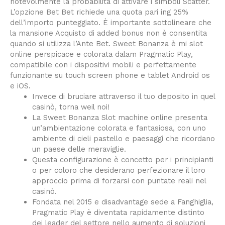
notevolmente la probabilità di attivare i simboli Scatter.
L’opzione Bet Bet richiede una quota pari ing 25%
dell’importo punteggiato. È importante sottolineare che
la mansione Acquisto di added bonus non è consentita
quando si utilizza l’Ante Bet. Sweet Bonanza è mi slot
online perspicace e colorata dalam Pragmatic Play,
compatibile con i dispositivi mobili e perfettamente
funzionante su touch screen phone e tablet Android os
e iOS.
Invece di bruciare attraverso il tuo deposito in quel
casinò, torna weil noi!
La Sweet Bonanza Slot machine online presenta
un’ambientazione colorata e fantasiosa, con uno
ambiente di cieli pastello e paesaggi che ricordano
un paese delle meraviglie.
Questa configurazione è concetto per i principianti
o per coloro che desiderano perfezionare il loro
approccio prima di forzarsi con puntate reali nel
casinò.
Fondata nel 2015 e disadvantage sede a Fanghiglia,
Pragmatic Play è diventata rapidamente distinto
dei leader del settore nello aumento di soluzioni