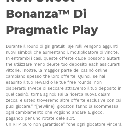
Bonanza™ Di
Pragmatic Play
Durante il round di giri gratuiti, aje rulli vengono aggiunti
nuovi simboli che aumentano il moltiplicatore di vincite.
In entrambi i casi, queste offerte calde possono aiutarti
the utilizzare meno delete tuo deposito each assicurarti
vittorie. Inoltre, la maggior parte dei casinò online
cambiano spesso the loro offerte. Quindi, se hai
esaurito il tuo reward o le tue free rounds, non
disperarti! Invece di seccare attraverso il tuo deposito in
quel casinò, torna ag noi! Fai la ricerca nuova dalam
zecca, e usted troveremo altre offerte esclusive con cui
puoi giocare.” “[newline]I giocatori fanno la scommessa
ogni cambiamento che vogliono andare al gioco,
pagando per uno rotate dele slot.
Un RTP puro non garantisce” “che ogni giocatore vincerà