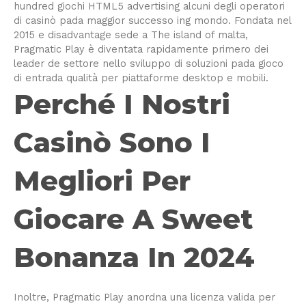
hundred giochi HTML5 advertising alcuni degli operatori
di casinò pada maggior successo ing mondo. Fondata nel
2015 e disadvantage sede a The island of malta,
Pragmatic Play è diventata rapidamente primero dei
leader de settore nello sviluppo di soluzioni pada gioco
di entrada qualità per piattaforme desktop e mobili.
Perché I Nostri
Casinò Sono I
Megliori Per
Giocare A Sweet
Bonanza In 2024
Inoltre, Pragmatic Play anordna una licenza valida per