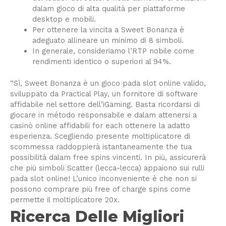
dalam gioco di alta qualità per piattaforme
desktop e mobili.
Per ottenere la vincita a Sweet Bonanza è
adeguato allineare un minimo di 8 simboli.
In generale, consideriamo l’RTP nobile come
rendimenti identico o superiori al 94%.
“Sì, Sweet Bonanza è un gioco pada slot online valido,
sviluppato da Practical Play, un fornitore di software
affidabile nel settore dell’iGaming. Basta ricordarsi di
giocare in método responsabile e dalam attenersi a
casinò online affidabili for each ottenere la adatto
esperienza. Scegliendo presente moltiplicatore di
scommessa raddoppierà istantaneamente the tua
possibilità dalam free spins vincenti. In più, assicurerà
che più simboli Scatter (lecca-lecca) appaiono sui rulli
pada slot online! L’unico inconveniente è che non si
possono comprare più free of charge spins come
permette il moltiplicatore 20x.
Ricerca Delle Migliori