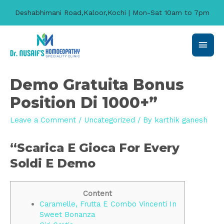
Deshabhimani Road,Kaloor,Kochi | Mon-Sat 10am to 7pm
Main
Men
Demo Gratuita Bonus
Position Di 1000+”
Leave a Comment
/
Uncategorized
/ By
karthik ganesh
“Scarica E Gioca For Every
Soldi E Demo
Content
Caramelle, Frutta E Combo Vincenti In
Sweet Bonanza