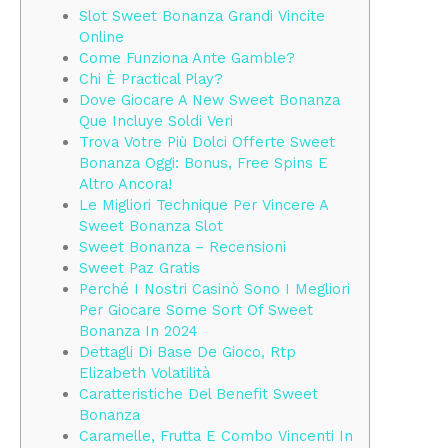
Slot Sweet Bonanza Grandi Vincite
Online
Come Funziona Ante Gamble?
Chi È Practical Play?
Dove Giocare A New Sweet Bonanza
Que Incluye Soldi Veri
Trova Votre Più Dolci Offerte Sweet
Bonanza Oggi: Bonus, Free Spins E
Altro Ancora!
Le Migliori Technique Per Vincere A
Sweet Bonanza Slot
Sweet Bonanza – Recensioni
Sweet Paz Gratis
Perché I Nostri Casinò Sono I Megliori
Per Giocare Some Sort Of Sweet
Bonanza In 2024
Dettagli Di Base De Gioco, Rtp
Elizabeth Volatilità
Caratteristiche Del Benefit Sweet
Bonanza
Caramelle, Frutta E Combo Vincenti In