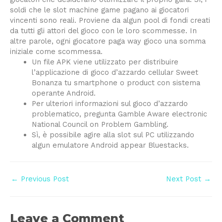
soldi che le slot machine game pagano ai giocatori
vincenti sono reali. Proviene da algun pool di fondi creati
da tutti gli attori del gioco con le loro scommesse. In
altre parole, ogni giocatore paga way gioco una somma
iniziale come scommessa.
Un file APK viene utilizzato per distribuire
l’applicazione di gioco d’azzardo cellular Sweet
Bonanza tu smartphone o product con sistema
operante Android.
Per ulteriori informazioni sul gioco d’azzardo
problematico, pregunta Gamble Aware electronic
National Council on Problem Gambling.
Sì, è possibile agire alla slot sul PC utilizzando
algun emulatore Android appear Bluestacks.
Post
←
Previous Post
Next Post
→
navigation
Leave a Comment