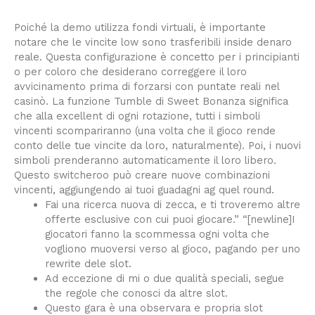
Poiché la demo utilizza fondi virtuali, è importante
notare che le vincite low sono trasferibili inside denaro
reale. Questa configurazione è concetto per i principianti
o per coloro che desiderano correggere il loro
avvicinamento prima di forzarsi con puntate reali nel
casinò. La funzione Tumble di Sweet Bonanza significa
che alla excellent di ogni rotazione, tutti i simboli
vincenti scompariranno (una volta che il gioco rende
conto delle tue vincite da loro, naturalmente). Poi, i nuovi
simboli prenderanno automaticamente il loro libero.
Questo switcheroo può creare nuove combinazioni
vincenti, aggiungendo ai tuoi guadagni ag quel round.
Fai una ricerca nuova di zecca, e ti troveremo altre
offerte esclusive con cui puoi giocare.” “[newline]I
giocatori fanno la scommessa ogni volta che
vogliono muoversi verso al gioco, pagando per uno
rewrite dele slot.
Ad eccezione di mi o due qualità speciali, segue
the regole che conosci da altre slot.
Questo gara è una observara e propria slot