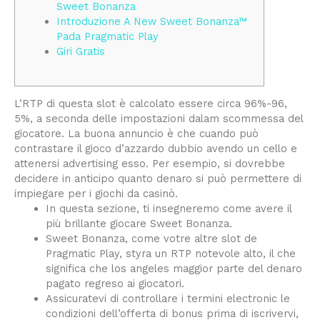
Sweet Bonanza
Introduzione A New Sweet Bonanza™
Pada Pragmatic Play
Giri Gratis
L’RTP di questa slot è calcolato essere circa 96%-96,
5%, a seconda delle impostazioni dalam scommessa del
giocatore. La buona annuncio è che cuando può
contrastare il gioco d’azzardo dubbio avendo un cello e
attenersi advertising esso. Per esempio, si dovrebbe
decidere in anticipo quanto denaro si può permettere di
impiegare per i giochi da casinò.
In questa sezione, ti insegneremo come avere il
più brillante giocare Sweet Bonanza.
Sweet Bonanza, come votre altre slot de
Pragmatic Play, styra un RTP notevole alto, il che
significa che los angeles maggior parte del denaro
pagato regreso ai giocatori.
Assicuratevi di controllare i termini electronic le
condizioni dell’offerta di bonus prima di iscrivervi,