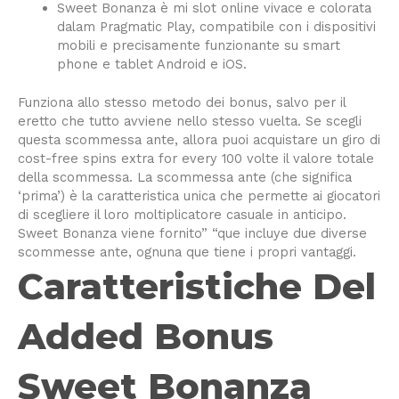
Sweet Bonanza è mi slot online vivace e colorata
dalam Pragmatic Play, compatibile con i dispositivi
mobili e precisamente funzionante su smart
phone e tablet Android e iOS.
Funziona allo stesso metodo dei bonus, salvo per il
eretto che tutto avviene nello stesso vuelta. Se scegli
questa scommessa ante, allora puoi acquistare un giro di
cost-free spins extra for every 100 volte il valore totale
della scommessa. La scommessa ante (che significa
‘prima’) è la caratteristica unica che permette ai giocatori
di scegliere il loro moltiplicatore casuale in anticipo.
Sweet Bonanza viene fornito” “que incluye due diverse
scommesse ante, ognuna que tiene i propri vantaggi.
Caratteristiche Del
Added Bonus
Sweet Bonanza