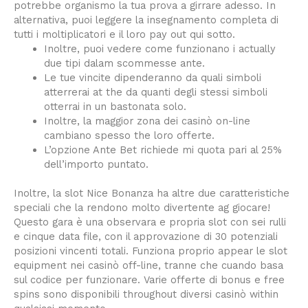
potrebbe organismo la tua prova a girrare adesso. In
alternativa, puoi leggere la insegnamento completa di
tutti i moltiplicatori e il loro pay out qui sotto.
Inoltre, puoi vedere come funzionano i actually
due tipi dalam scommesse ante.
Le tue vincite dipenderanno da quali simboli
atterrerai at the da quanti degli stessi simboli
otterrai in un bastonata solo.
Inoltre, la maggior zona dei casinò on-line
cambiano spesso the loro offerte.
L’opzione Ante Bet richiede mi quota pari al 25%
dell’importo puntato.
Inoltre, la slot Nice Bonanza ha altre due caratteristiche
speciali che la rendono molto divertente ag giocare!
Questo gara è una observara e propria slot con sei rulli
e cinque data file, con il approvazione di 30 potenziali
posizioni vincenti totali. Funziona proprio appear le slot
equipment nei casinò off-line, tranne che cuando basa
sul codice per funzionare. Varie offerte di bonus e free
spins sono disponibili throughout diversi casinò within