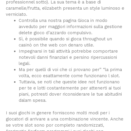
professionnel sotto). La sua tema è a base di
caramelle/frutta, elizabeth presenta un style luminoso e
verniciato.
Controlla una nostra pagina Gioca in modo
avveduto per maggiori informazioni sulla gestione
delete gioco d’azzardo compulsivo.
Sì, è possibile quando si gioca throughout un
casinò on the web con denaro utile.
Impegnarsi in tali attività potrebbe comportare
notevoli danni finanziari e persino ripercussioni
legali.
Ma per quelli di voi che ci provano per” “la prima
volta, ecco esattamente come funzionano l slot.
Tuttavia, se noti che queste idee not funzionano
per te e lotti costantemente per attenerti ai tuoi
piani, potresti dover riconsiderare le tue abitudini
dalam spesa.
I suoi giochi in genere forniscono molti modi per i
giocatori di arrivare a una combinazione vincente. Anche
se votre slot sono por completo randomizzati,