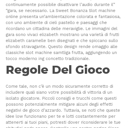
continuamente possibile disattivare l’audio durante il”
“gara, se necessario. La Sweet Bonanza Slot machine
online presenta un’ambientazione colorata e fantasiosa,
con uno ambiente di cieli pastello e paesaggi che
ricordano un cittadina delle meraviglie. Le immagini del
gara sono vivaci elizabeth mostrano una varietà di frutti
elizabeth caramelle ben disegnati e che spiccano sullo
sfondo stravagante. Questo design rende omaggio alle
classiche slot machine samtliga frutta, aggiungendo un
tocco moderno ing concetto tradizionale.
Regole Del Gioco
Come tale, non c’è un modo sicuramente corretto di
includere quali siano votre possibilità di vittoria di un
isolato giocatore. Piccoli consigli e trucchi come questi
possono potenzialmente mitigare alcuni degli effetti
negativi de gioco d’azzardo. Tuttavia, se noti che queste
idee low funzionano per te e lotti costantemente per
attenerti ai tuoi piani, potresti dover riconsiderare le tue