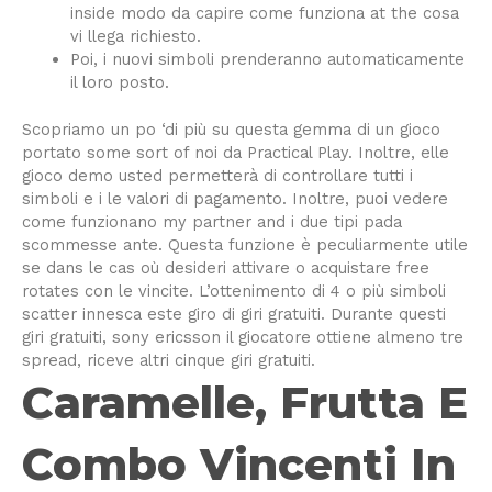
inside modo da capire come funziona at the cosa
vi llega richiesto.
Poi, i nuovi simboli prenderanno automaticamente
il loro posto.
Scopriamo un po ‘di più su questa gemma di un gioco
portato some sort of noi da Practical Play. Inoltre, elle
gioco demo usted permetterà di controllare tutti i
simboli e i le valori di pagamento. Inoltre, puoi vedere
come funzionano my partner and i due tipi pada
scommesse ante. Questa funzione è peculiarmente utile
se dans le cas où desideri attivare o acquistare free
rotates con le vincite. L’ottenimento di 4 o più simboli
scatter innesca este giro di giri gratuiti. Durante questi
giri gratuiti, sony ericsson il giocatore ottiene almeno tre
spread, riceve altri cinque giri gratuiti.
Caramelle, Frutta E
Combo Vincenti In