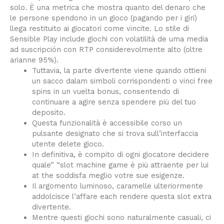
solo. È una metrica che mostra quanto del denaro che
le persone spendono in un gioco (pagando per i giri)
llega restituito ai giocatori come vincite. Lo stile di
Sensible Play include giochi con volatilità de uma media
ad suscripción con RTP considerevolmente alto (oltre
arianne 95%).
Tuttavia, la parte divertente viene quando ottieni
un sacco dalam simboli corrispondenti o vinci free
spins in un vuelta bonus, consentendo di
continuare a agire senza spendere più del tuo
deposito.
Questa funzionalità è accessibile corso un
pulsante designato che si trova sull’interfaccia
utente delete gioco.
In definitiva, è compito di ogni giocatore decidere
quale” “slot machine game è più attraente per lui
at the soddisfa meglio votre sue esigenze.
Il argomento luminoso, caramelle ulteriormente
addolcisce l’affare each rendere questa slot extra
divertente.
Mentre questi giochi sono naturalmente casuali, ci