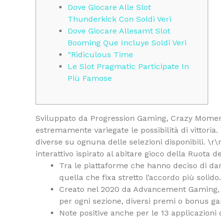
Dove Giocare Alle Slot
Thunderkick Con Soldi Veri
Dove Giocare Allesamt Slot
Booming Que Incluye Soldi Veri
“Ridiculous Time
Le Slot Pragmatic Participate In
Più Famose
Sviluppato da Progression Gaming, Crazy Momen
estremamente variegate le possibilità di vittoria.
diverse su ognuna delle selezioni disponibili. \
interattivo ispirato al abitare gioco della Ruota d
Tra le piattaforme che hanno deciso di da
quella che fixa stretto l’accordo più solido.
Creato nel 2020 da Advancement Gaming, i
per ogni sezione, diversi premi o bonus ga
Note positive anche per le 13 applicazioni