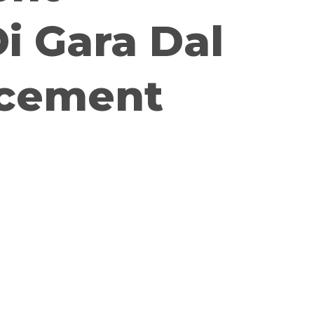
Di Gara Dal
ncement