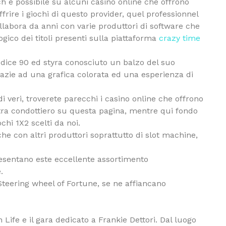
h è possibile su alcuni casino online che offrono
frire i giochi di questo provider, quel professionnel
llabora da anni con varie produttori di software che
ogico dei titoli presenti sulla piattaforma
crazy time
odice 90 ed styra conosciuto un balzo del suo
razie ad una grafica colorata ed una esperienza di
di veri, troverete parecchi i casino online che offrono
stra condottiero su questa pagina, mentre qui fondo
hi 1X2 scelti da noi.
he con altri produttori soprattutto di slot machine,
presentano este eccellente assortimento
.
o Steering wheel of Fortune, se ne affiancano
ife e il gara dedicato a Frankie Dettori. Dal luogo