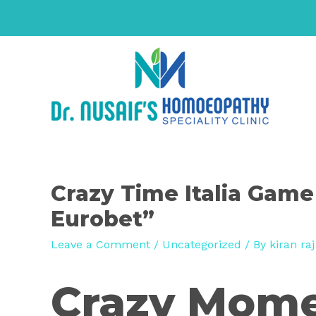
Crazy Time Italia Gam
Eurobet”
Leave a Comment
/
Uncategorized
/ By
kiran raj
Crazy Mom