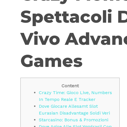
Spettacoli 
Vivo Adva
Games
Content
Crazy Time: Gioco Live, Numbers
In Tempo Reale E Tracker
Dove Giocare Allesamt Slot
Eurasian Disadvantage Soldi Veri
Starcasino: Bonus & Promozioni
Dove Agire Alle Slot Yggdrasil Con