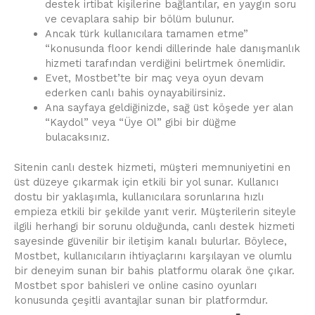
destek irtibat kişilerine bağlantılar, en yaygın soru
ve cevaplara sahip bir bölüm bulunur.
Ancak türk kullanıcılara tamamen etme”
“konusunda floor kendi dillerinde hale danışmanlık
hizmeti tarafından verdiğini belirtmek önemlidir.
Evet, Mostbet’te bir maç veya oyun devam
ederken canlı bahis oynayabilirsiniz.
Ana sayfaya geldiğinizde, sağ üst köşede yer alan
“Kaydol” veya “Üye Ol” gibi bir düğme
bulacaksınız.
Sitenin canlı destek hizmeti, müşteri memnuniyetini en
üst düzeye çıkarmak için etkili bir yol sunar. Kullanıcı
dostu bir yaklaşımla, kullanıcılara sorunlarına hızlı
empieza etkili bir şekilde yanıt verir. Müşterilerin siteyle
ilgili herhangi bir sorunu olduğunda, canlı destek hizmeti
sayesinde güvenilir bir iletişim kanalı bulurlar. Böylece,
Mostbet, kullanıcıların ihtiyaçlarını karşılayan ve olumlu
bir deneyim sunan bir bahis platformu olarak öne çıkar.
Mostbet spor bahisleri ve online casino oyunları
konusunda çeşitli avantajlar sunan bir platformdur.