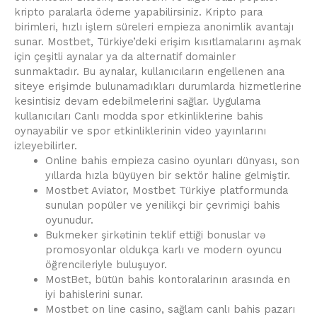
kripto paralarla ödeme yapabilirsiniz. Kripto para
birimleri, hızlı işlem süreleri empieza anonimlik avantajı
sunar. Mostbet, Türkiye’deki erişim kısıtlamalarını aşmak
için çeşitli aynalar ya da alternatif domainler
sunmaktadır. Bu aynalar, kullanıcıların engellenen ana
siteye erişimde bulunamadıkları durumlarda hizmetlerine
kesintisiz devam edebilmelerini sağlar. Uygulama
kullanıcıları Canlı modda spor etkinliklerine bahis
oynayabilir ve spor etkinliklerinin video yayınlarını
izleyebilirler.
Online bahis empieza casino oyunları dünyası, son
yıllarda hızla büyüyen bir sektör haline gelmiştir.
Mostbet Aviator, Mostbet Türkiye platformunda
sunulan popüler ve yenilikçi bir çevrimiçi bahis
oyunudur.
Bukmeker şirkətinin teklif ettiği bonuslar və
promosyonlar oldukça karlı ve modern oyuncu
öğrencileriyle buluşuyor.
MostBet, bütün bahis kontoralarinın arasında en
iyi bahislerini sunar.
Mostbet on line casino, sağlam canlı bahis pazarı