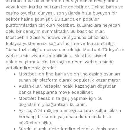
aktarabilir ve daha sonra bu parayı banka hesaplarına
veya kredi kartlarına transfer edebilirler. Online bahis ve
casino oyunları dünyası, son yıllarda hızla büyüyen bir
sektör haline gelmiştir. Bu alanda en popüler
platformlardan biri olan Mostbet, kullanıcılara heyecan
dolu bir deneyim sunmaktadır. Bu basit adımlar,
Mostbet’in Glass windows versiyonunu cihazınıza
kolayca yüklemenizi sağlar. İndirme ve kurulumla ilgili”
“daha fazla bilgi empieza destek için Mostbet Türkiye’nin
web sitesini ziyaret edebilirsiniz. Mostbet kişisel
dolabına girmek için, bahisçinin resmi web sitesinde
yetkilendirmeniz gerekir.
Mostbet, on-line bahis ve on line casino oyunları
sunan bir platform olarak popülerlik kazanmıştır.
Kullanıcılar, hesaplarındaki kazançları doğrudan
banka hesaplarına move edebilirler.
MostBet hesabınıza giriş yapmak için bu
doğrulanmış bağlantıları kullanın.
Ayrıca, 7/24 müşteri desteği sunarak kullanıcıların
herhangi bir sorun yaşaması durumunda hızlı
çözümler sağlar.
Sürekli olumlu değerlendirmelerimiz, geniş spor