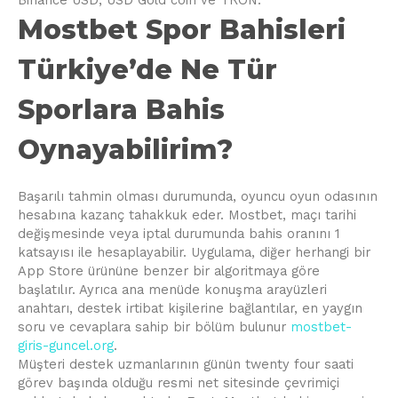
Binance USD, USD Gold coin ve TRON.
Mostbet Spor Bahisleri
Türkiye’de Ne Tür
Sporlara Bahis
Oynayabilirim?
Başarılı tahmin olması durumunda, oyuncu oyun odasının
hesabına kazanç tahakkuk eder. Mostbet, maçı tarihi
değişmesinde veya iptal durumunda bahis oranını 1
katsayısı ile hesaplayabilir. Uygulama, diğer herhangi bir
App Store ürününe benzer bir algoritmaya göre
başlatılır. Ayrıca ana menüde konuşma arayüzleri
anahtarı, destek irtibat kişilerine bağlantılar, en yaygın
soru ve cevaplara sahip bir bölüm bulunur
mostbet-
giris-guncel.org
.
Müşteri destek uzmanlarının günün twenty four saati
görev başında olduğu resmi net sitesinde çevrimiçi