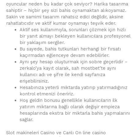
oyuncular neden bu kadar çok seviyor? Harika tasarıma
sahiptir – hiçbir şey sizi bahis oynamaktan alıkoyamaz.
Sakin ve samimi tasarım rahatsız edici değildir, aksine
rahatlatıcıdır ve aktif kumar oynamayı teşvik eder.
Aktif ses kullanımıyla, sorunları çözmek için hızlı
bir yanıt almayı bekleyen kullanıcılara profesyonel
bir yaklaşım sergiler.
Bu sayede, bahis tutkunları herhangi bir fırsatı
kaçırmadan eğlenceye devam edebilirler.
Aynı şey hesap oluşturmak için sobre geçerlidir –
zerkalo’ya kayıt olarak, sah mostbet’te aynı
kullanıcı adı ve şifre ile kendi sayfanıza
erişebilirsiniz.
Hesabınıza yeterli miktarda yatırıp yatırmadığınız
kontrol etmenizi öneririz.
Hoş geldin bonusu genellikle kullanıcıların ilk
yatırım miktarına bağlı olarak değişir empieza
hesaplarında ekstra bir miktarla bahis yapmalarını
sağlar.
Slot makineleri Casino ve Canlı On line casino