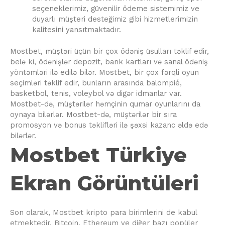
seçeneklerimiz, güvenilir ödeme sistemimiz ve
duyarlı müşteri desteğimiz gibi hizmetlerimizin
kalitesini yansıtmaktadır.
Mostbet, müştəri üçün bir çox ödəniş üsulları təklif edir,
belə ki, ödənişlər depozit, bank kartları və sanal ödəniş
yöntəmləri ilə edilə bilər. Mostbet, bir çox fərqli oyun
seçimləri təklif edir, bunların arasında balompié,
basketbol, tenis, voleybol və digər idmanlar var.
Mostbet-də, müştərilər həmçinin qumar oyunlarını da
oynaya bilərlər. Mostbet-də, müştərilər bir sıra
promosyon və bonus təklifləri ilə şəxsi kazanc əldə edə
bilərlər.
Mostbet Türkiye
Ekran Görüntüleri
Son olarak, Mostbet kripto para birimlerini de kabul
etmektedir. Bitcoin, Ethereum ve diğer bazı popüler