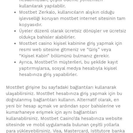
kullanılarak yapılabilir.
Mostbet Zerkalo, kullanıcıların alışkın olduğu
işlevselliği koruyan mostbet internet sitesinin tam
kopyasıdır.
Üyeler düzenli olarak ücretsiz dönüşler ve ücretsiz
oldukça bahisler alabilirler.
Mostbet casino kişisel kabinine giriş yapmak için
resmi web sitesine gitmeniz ve “Giriş” veya
“Kişisel Kabin” bölümünü bulmanız gerekir.
Ayrıca, Mostbet’in müşterileri, bu şekilde kayıt
yaptırmışlarsa, sosyal medya hesabıyla kişisel
hesabınıza giriş yapabilirler.
MostBet girişine bu sayfadaki bağlantıları kullanarak
ulaşabilirsiniz. MostBet hesabınıza giriş yapmak için bu
doğrulanmış bağlantıları kullanın. Alternatif olarak, en
yeni bir hesap açmak ve ardından spor bahislerine ve
kumarhaneye erişmek için aynı bağlantıları
kullanabilirsiniz. Mostbet Casino’da hesabınıza website
sitesinde ve mobil uygulamada bulunan çeşitli yollarla
para yükleyebilirsiniz. Visa, Mastercard, Istitutore banka