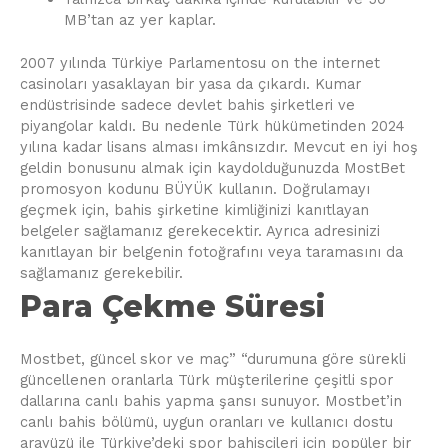
MB’tan az yer kaplar.
2007 yılında Türkiye Parlamentosu on the internet
casinoları yasaklayan bir yasa da çıkardı. Kumar
endüstrisinde sadece devlet bahis şirketleri ve
piyangolar kaldı. Bu nedenle Türk hükümetinden 2024
yılına kadar lisans alması imkânsızdır. Mevcut en iyi hoş
geldin bonusunu almak için kaydolduğunuzda MostBet
promosyon kodunu BÜYÜK kullanın. Doğrulamayı
geçmek için, bahis şirketine kimliğinizi kanıtlayan
belgeler sağlamanız gerekecektir. Ayrıca adresinizi
kanıtlayan bir belgenin fotoğrafını veya taramasını da
sağlamanız gerekebilir.
Para Çekme Süresi
Mostbet, güncel skor ve maç” “durumuna göre sürekli
güncellenen oranlarla Türk müşterilerine çeşitli spor
dallarına canlı bahis yapma şansı sunuyor. Mostbet’in
canlı bahis bölümü, uygun oranları ve kullanıcı dostu
arayüzü ile Türkiye’deki spor bahisçileri için popüler bir