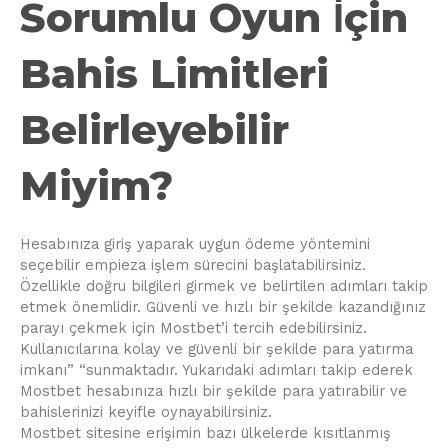
Sorumlu Oyun İçin
Bahis Limitleri
Belirleyebilir
Miyim?
Hesabınıza giriş yaparak uygun ödeme yöntemini
seçebilir empieza işlem sürecini başlatabilirsiniz.
Özellikle doğru bilgileri girmek ve belirtilen adımları takip
etmek önemlidir. Güvenli ve hızlı bir şekilde kazandığınız
parayı çekmek için Mostbet’i tercih edebilirsiniz.
Kullanıcılarına kolay ve güvenli bir şekilde para yatırma
imkanı” “sunmaktadır. Yukarıdaki adımları takip ederek
Mostbet hesabınıza hızlı bir şekilde para yatırabilir ve
bahislerinizi keyifle oynayabilirsiniz.
Mostbet sitesine erişimin bazı ülkelerde kısıtlanmış