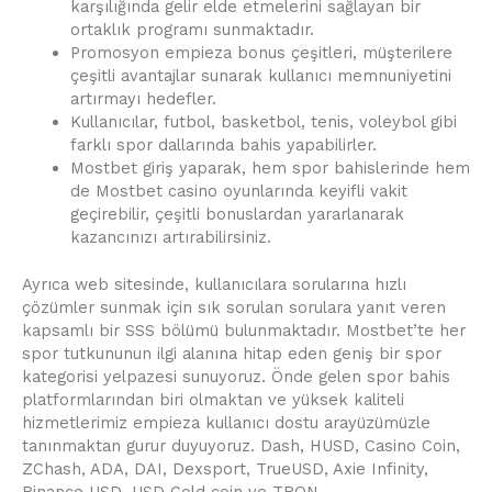
karşılığında gelir elde etmelerini sağlayan bir
ortaklık programı sunmaktadır.
Promosyon empieza bonus çeşitleri, müşterilere
çeşitli avantajlar sunarak kullanıcı memnuniyetini
artırmayı hedefler.
Kullanıcılar, futbol, ​​basketbol, ​​tenis, voleybol gibi
farklı spor dallarında bahis yapabilirler.
Mostbet giriş yaparak, hem spor bahislerinde hem
de Mostbet casino oyunlarında keyifli vakit
geçirebilir, çeşitli bonuslardan yararlanarak
kazancınızı artırabilirsiniz.
Ayrıca web sitesinde, kullanıcılara sorularına hızlı
çözümler sunmak için sık sorulan sorulara yanıt veren
kapsamlı bir SSS bölümü bulunmaktadır. Mostbet’te her
spor tutkununun ilgi alanına hitap eden geniş bir spor
kategorisi yelpazesi sunuyoruz. Önde gelen spor bahis
platformlarından biri olmaktan ve yüksek kaliteli
hizmetlerimiz empieza kullanıcı dostu arayüzümüzle
tanınmaktan gurur duyuyoruz. Dash, HUSD, Casino Coin,
ZChash, ADA, DAI, Dexsport, TrueUSD, Axie Infinity,