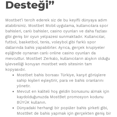
Desteği”
Mostbet’i tercih ederek siz de bu keyifli dünyaya adım
atabilirsiniz. Mostbet Mobil uygulama, kullanıcılara spor
bahisleri, canlı bahisler, casino oyunları ve daha fazlası
gibi geniş bir oyun yelpazesi sunmaktadır. Kullanıcılar,
futbol, ​​basketbol, ​​tenis, voleybol gibi farklı spor
dallarında bahis yapabilirler. Ayrıca, gerçek krupiyeler
eşliğinde oynanan canlı online casino oyunları da
mevcuttur. Mostbet Zerkalo, kullanıcıların alışkın olduğu
işlevselliği koruyan mostbet web sitesinin tam
kopyasıdır.
Mostbet bahis borsası Türkiye, karşıt görüşlere
sahip kişileri eşleştirir, para ve bahis oranlarını
yönetir.
Mevcut en kaliteli hoş geldin bonusunu almak için
kaydolduğunuzda MostBet promosyon kodunu
BÜYÜK kullanın.
Dünyadaki herhangi bir popüler bahis şirketi gibi,
MostBet de bahis yapmak için gerçekten geniş bir